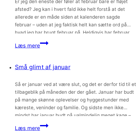
Er jeg den eneste der føler at februar bare er fløjet
til…..
afsted? Jeg kan i hvert fald ikke helt forstå at det
allerede er en måde siden at kalenderen sagde
februar – uden at jeg faktisk helt kan sætte ord på
hvad jeg har brugt februar på. Heldigvis har februar
faktisk bragt en del godt…
Små
Læs mere
glimt
af
Små glimt af januar
februar
Så er januar ved at være slut, og det er derfor tid til et
tilbageblik på måneden der der gået. Januar har budt
på mange skønne oplevelser og hyggestunder med
kæreste, veninder og familie. Og sidste men ikke
mindst har januar budt på ualmindelig meget kage –
så meget at jeg lige måtte sætte en…
Små
Læs mere
glimt