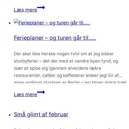
utålmodige herhjemme. Udelukkende…
Status
Læs mere
på
babybulen
–
Ferieplaner – og turen går til…..
2
måneder
Der skal ikke herske nogen tvivl om at jeg elsker
tilbage
storbyferier – det der med at vandre byen tynd, og
især at spise sig igennem alverdens lækre
restauranter, caféer og kaffebarer elsker jeg! En af
mine yndlings storbyer er Berlin – jeg bliver aldrig træt
af den by og dens mange hyggelige områder, spøjse
Ferieplaner
Læs mere
butikker…
–
og
Små glimt af februar
turen
går