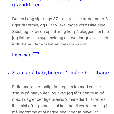
de
graviditeten
første
3
Dagen i dag siger uge 37 – det vil sige at der nu er 3
uger
uger til termin, og til at vi skal møde vores lille pige.
som
Sidst jeg skrev en opdatering her på bloggen, fortalte
mor
jeg lidt om min sygemelding og hvor langt vi var med
indkøbene. Der er sket en del siden sidst,…
Babybule
Læs mere
uge
37
Status på babybulen – 2 måneder tilbage
–
en
Et lidt mere personligt indlæg herfra med en lille
status
status på babybulen, og hvad jeg får tiden til at gå
på
med. I dag er der lige præcis 2 måneder til at vores
graviditeten
lille mini efter planen skal komme til verdenen – og jeg
må indrømme at vi begge begynder at blive lidt