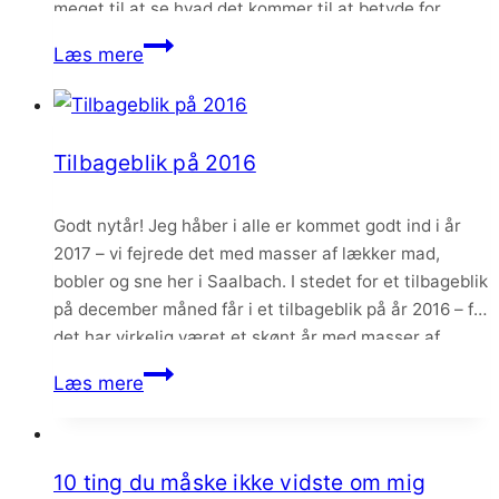
meget til at se hvad det kommer til at betyde for
bloggens fremtid, som jeg fortsat har store
Bloggen
Læs mere
ambitioner…
er
flyttet
Tilbageblik på 2016
Godt nytår! Jeg håber i alle er kommet godt ind i år
2017 – vi fejrede det med masser af lækker mad,
bobler og sne her i Saalbach. I stedet for et tilbageblik
på december måned får i et tilbageblik på år 2016 – for
det har virkelig været et skønt år med masser af…
Tilbageblik
Læs mere
på
2016
10 ting du måske ikke vidste om mig