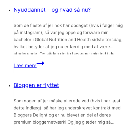
af
Nyuddannet – og hvad så nu?
januar
Som de fleste af jer nok har opdaget (hvis i følger mig
på instagram), så var jeg oppe og forsvare min
bachelor i Global Nutrition and Health sidste torsdag,
hvilket betyder at jeg nu er færdig med at være
studerende. Og sådan rigtig bevæger mig ind i de
voksnes rækker – selvom jeg faktisk ikke…
Nyuddannet
Læs mere
–
og
Bloggen er flyttet
hvad
så
Som nogen af jer måske allerede ved (hvis i har læst
nu?
dette indlæg), så har jeg underskrevet kontrakt med
Bloggers Delight og er nu blevet en del af deres
premium bloggernetværk! Og jeg glæder mig så