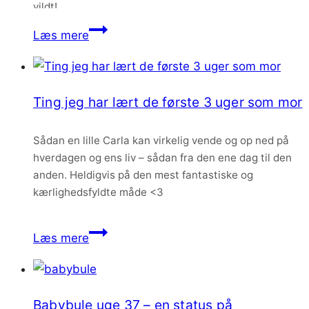
vildt!
at
8
Læs mere
være
tegn
mor
på
at
Ting jeg har lært de første 3 uger som mor
du
er
Sådan en lille Carla kan virkelig vende og op ned på
blevet
hverdagen og ens liv – sådan fra den ene dag til den
nogens
anden. Heldigvis på den mest fantastiske og
mor
kærlighedsfyldte måde <3
Ting
Læs mere
jeg
har
lært
Babybule uge 37 – en status på