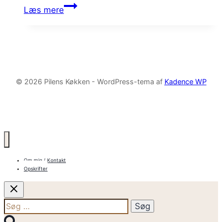
måned med en masse…
Min
Læs mere
oktober
© 2026 Pilens Køkken - WordPress-tema af
Kadence WP
Om mig / Kontakt
Opskrifter
Søg
efter: