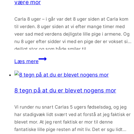
være mor
født
Carla 8 uger – i går var det 8 uger siden at Carla kom
til verden. 8 uger siden at vi efter mange timer med
veer sad med verdens dejligste lille pige i armene. Og
nu 8 uger efter sidder vi med en pige der er vokset sig
dejligt stor og som både smiler til…
Carla
Læs mere
8
uger
–
8 tegn på at du er blevet nogens mor
og
lidt
Vi runder nu snart Carlas 5 ugers fødselsdag, og jeg
om
har stadigvæk lidt svært ved at forstå at jeg faktisk er
det
blevet mor. At jeg rent faktisk er mor til denne
der
fantatiske lille pige resten af mit liv. Det er sgu lidt
med