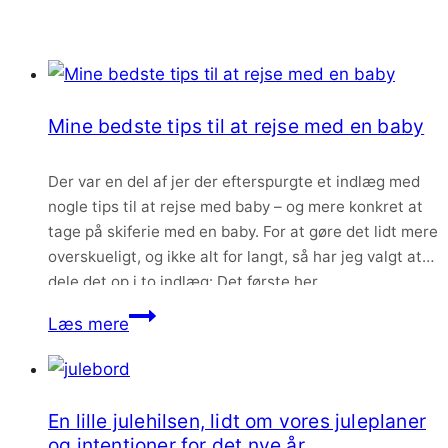
Mine bedste tips til at rejse med en baby
Der var en del af jer der efterspurgte et indlæg med
nogle tips til at rejse med baby – og mere konkret at
tage på skiferie med en baby. For at gøre det lidt mere
overskueligt, og ikke alt for langt, så har jeg valgt at
dele det op i to indlæg: Det første her,…
Mine
Læs mere
bedste
tips
til
En lille julehilsen, lidt om vores juleplaner
at
og intentioner for det nye år