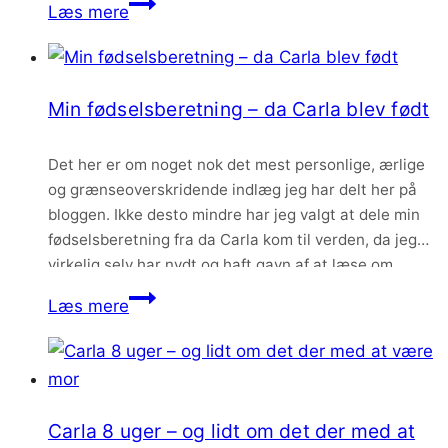
Navngivningsfest
Læs mere
det
en…
for
nye
Carla
år
Min fødselsberetning – da Carla blev født
Det her er om noget nok det mest personlige, ærlige
og grænseoverskridende indlæg jeg har delt her på
bloggen. Ikke desto mindre har jeg valgt at dele min
fødselsberetning fra da Carla kom til verden, da jeg
virkelig selv har nydt og haft gavn af at læse om
andres fødsler. Det har på en måde…
Min
Læs mere
fødselsberetning
–
da
Carla
Carla 8 uger – og lidt om det der med at
blev