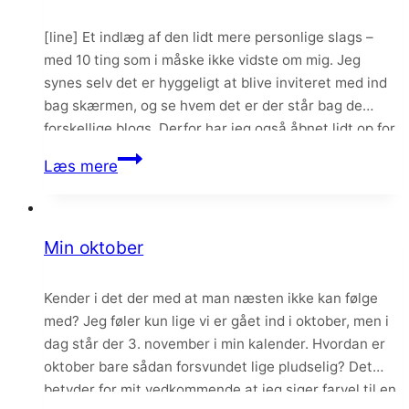
[line] Et indlæg af den lidt mere personlige slags –
med 10 ting som i måske ikke vidste om mig. Jeg
synes selv det er hyggeligt at blive inviteret med ind
bag skærmen, og se hvem det er der står bag de
forskellige blogs. Derfor har jeg også åbnet lidt op for
Pilens Køkken og…
10
Læs mere
ting
du
måske
Min oktober
ikke
vidste
Kender i det der med at man næsten ikke kan følge
om
med? Jeg føler kun lige vi er gået ind i oktober, men i
mig
dag står der 3. november i min kalender. Hvordan er
oktober bare sådan forsvundet lige pludselig? Det
betyder for mit vedkommende at jeg siger farvel til en