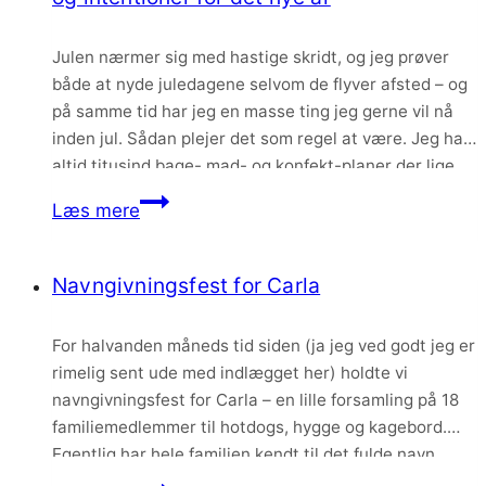
rejse
med
Julen nærmer sig med hastige skridt, og jeg prøver
en
både at nyde juledagene selvom de flyver afsted – og
baby
på samme tid har jeg en masse ting jeg gerne vil nå
inden jul. Sådan plejer det som regel at være. Jeg har
altid titusind bage- mad- og konfekt-planer der lige
skal føres ud i livet…
En
Læs mere
lille
julehilsen,
Navngivningsfest for Carla
lidt
om
For halvanden måneds tid siden (ja jeg ved godt jeg er
vores
rimelig sent ude med indlægget her) holdte vi
juleplaner
navngivningsfest for Carla – en lille forsamling på 18
og
familiemedlemmer til hotdogs, hygge og kagebord.
intentioner
Egentlig har hele familien kendt til det fulde navn
for
længe, men vi synes alligevel at vi ville fejre det med