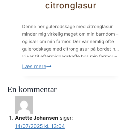
citronglasur
marcipan
Denne her gulerodskage med citronglasur
minder mig virkelig meget om min barndom –
og især om min farmor. Der var nemlig ofte
gulerodskage med citronglasur på bordet når
vi var til eftermiddagskaffe hos min farmor –
og det der med at komme en syrlig og frisk
Gulerodskage
Læs mere
citronglasur på kagen i stedet for en frosting
med
er…
citronglasur
En kommentar
Anette Johansen
siger:
14/07/2025 kl. 13:04