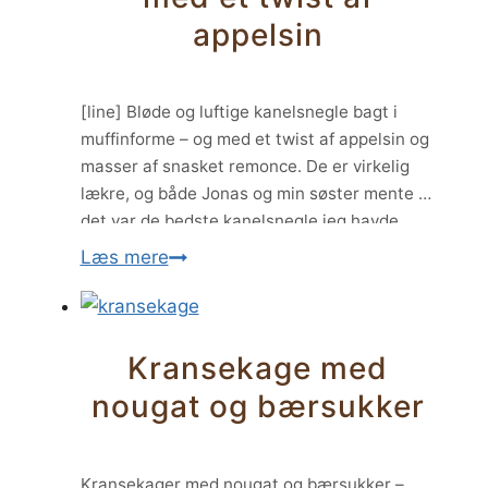
appelsin
[line] Bløde og luftige kanelsnegle bagt i
muffinforme – og med et twist af appelsin og
masser af snasket remonce. De er virkelig
lækre, og både Jonas og min søster mente at
det var de bedste kanelsnegle jeg havde
bagt. Så det bliver vidst ikke sidste gang de
Kanelsnegle
Læs mere
skal bages. Appelsinskallen i dejen gør at…
muffins
med
et
Kransekage med
twist
nougat og bærsukker
af
appelsin
Kransekager med nougat og bærsukker –