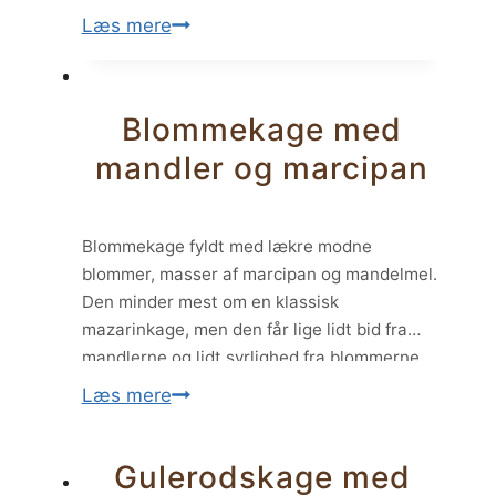
bestående af en krydret kiksebund, frisk
Bagt
Læs mere
cheesecakefyld og et syrligt lag creme
cheesecake
fraiche på toppen. Siden da…
med
citron
Blommekage med
mandler og marcipan
Blommekage fyldt med lækre modne
blommer, masser af marcipan og mandelmel.
Den minder mest om en klassisk
mazarinkage, men den får lige lidt bid fra
mandlerne og lidt syrlighed fra blommerne.
Blommekagen ser måske ikke ud af meget,
Blommekage
Læs mere
men lad jer ikke narre – den smager nemlig
med
helt fantastisk både lun og kold. Gerne med…
mandler
Gulerodskage med
og