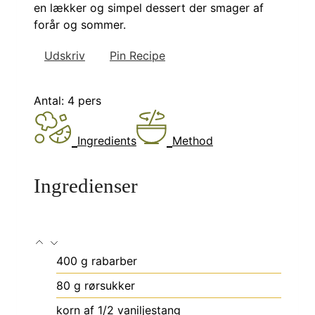
en lækker og simpel dessert der smager af
forår og sommer.
Udskriv
Pin Recipe
Antal:
4
pers
Ingredients
Method
Ingredienser
400
g
rabarber
80
g
rørsukker
korn af 1/2 vaniljestang