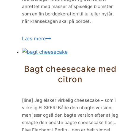
anrettet med masser af spiselige blomster
som en fin borddekoration til jul eller nytår,
når kransekagen skal på bordet.
Kransekage
Læs mere
med
nougat
og
Bagt cheesecake med
bærsukker
citron
[line] Jeg elsker virkelig cheesecake – som i
virkelig ELSKER! Både den ubagte version,
men især også den bagte version efter at jeg
smagte den bedste bagte cheesecake hos
Five Elephant i Berlin – den er helt simpel