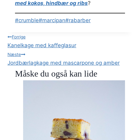
med kokos, hindbær og ribs
?
Indlæg-
#
crumble
#
marcipan
#
rabarber
tags:
Indlægsnavigation
Forrige
Kanelkage med kaffeglasur
Næste
Jordbærlagkage med mascarpone og amber
Måske du også kan lide