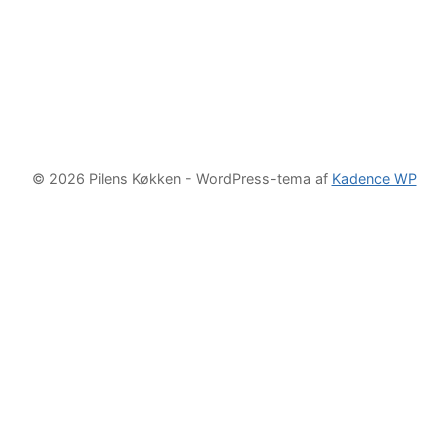
© 2026 Pilens Køkken - WordPress-tema af
Kadence WP
Om mig / Kontakt
Opskrifter
Søg