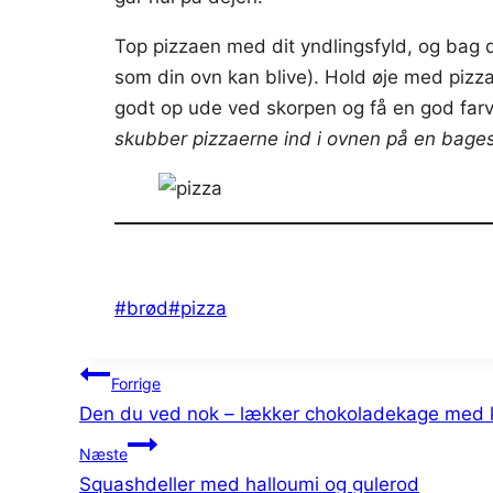
Top pizzaen med dit yndlingsfyld, og bag d
som din ovn kan blive). Hold øje med pizz
godt op ude ved skorpen og få en god far
skubber pizzaerne ind i ovnen på en bages
Indlæg-
#
brød
#
pizza
tags:
Indlægsnavigation
Forrige
Den du ved nok – lækker chokoladekage med 
Næste
Squashdeller med halloumi og gulerod