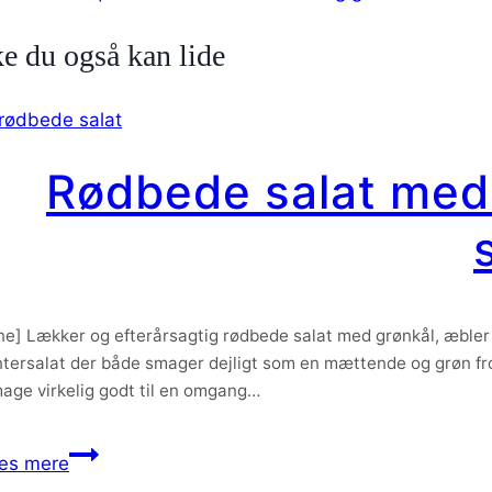
e du også kan lide
Rødbede salat med 
ine] Lækker og efterårsagtig rødbede salat med grønkål, æbler
ntersalat der både smager dejligt som en mættende og grøn frokos
age virkelig godt til en omgang…
Rødbede
æs mere
salat