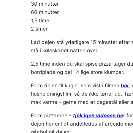
30 minutter
60 minutter
1,5 time
2 timer
Lad dejen stå yderligere 15 minutter efter
stå i køleskabet natten over.
2,5 time inden du skal spise pizza tager 
bordplade og del i 4 lige store klumper.
Form dejen til kugler som vist i filmen
her
,
husholdningsfilm, så de ikke tørrer ud. T
max varme – gerne med et bagestål eller 
Form pizzaerne –
tjek igen videoen he
r fo
dejen her er lidt anderledes at arbejde me
går hul på dejen.