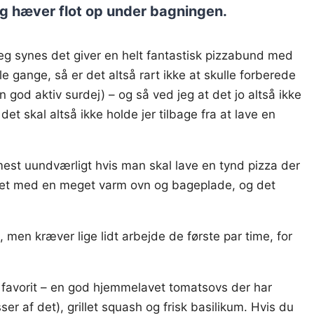
og hæver flot op under bagningen.
eg synes det giver en helt fantastisk pizzabund med
gange, så er det altså rart ikke at skulle forberede
en god aktiv surdej) – og så ved jeg at det jo altså ikke
det skal altså ikke holde jer tilbage fra at lave en
est uundværligt hvis man skal lave en tynd pizza der
øvet med en meget varm ovn og bageplade, og det
 men kræver lige lidt arbejde de første par time, for
 favorit – en god hjemmelavet tomatsovs der har
er af det), grillet squash og frisk basilikum. Hvis du