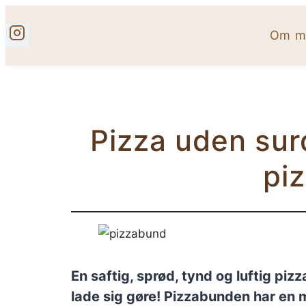
Fortsæt
til
Om mi
indhold
Pizza uden surd
pi
En saftig, sprød, tynd og luftig pi
lade sig gøre! Pizzabunden har en