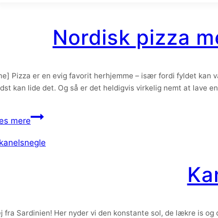
med
grønkål,
Nordisk pizza m
æbler
og
ristede
ine] Pizza er en evig favorit herhjemme – især fordi fyldet kan
svampe
dst kan lide det. Og så er det heldigvis virkelig nemt at lave
Nordisk
æs mere
pizza
med
kartoffel
Ka
og
grønkål
j fra Sardinien! Her nyder vi den konstante sol, de lækre is o