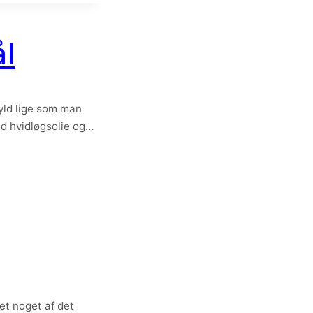
ål
fyld lige som man
ed hvidløgsolie og…
et noget af det