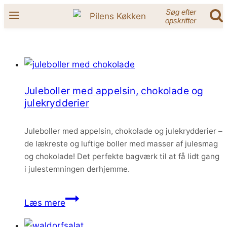
Fortsæt
Søg efter
opskrifter
til
indhold
Juleboller med appelsin, chokolade og
julekrydderier
Juleboller med appelsin, chokolade og julekrydderier –
de lækreste og luftige boller med masser af julesmag
og chokolade! Det perfekte bagværk til at få lidt gang
i julestemningen derhjemme.
Juleboller
Læs mere
med
appelsin,