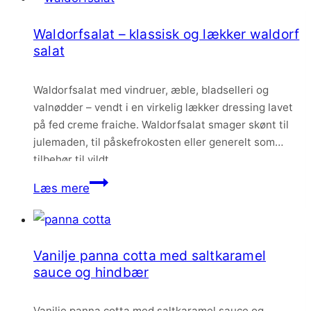
chokolade
Waldorfsalat – klassisk og lækker waldorf
og
salat
julekrydderier
Waldorfsalat med vindruer, æble, bladselleri og
valnødder – vendt i en virkelig lækker dressing lavet
på fed creme fraiche. Waldorfsalat smager skønt til
julemaden, til påskefrokosten eller generelt som
tilbehør til vildt.
Waldorfsalat
Læs mere
–
klassisk
og
Vanilje panna cotta med saltkaramel
lækker
sauce og hindbær
waldorf
salat
Vanilje panna cotta med saltkaramel sauce og