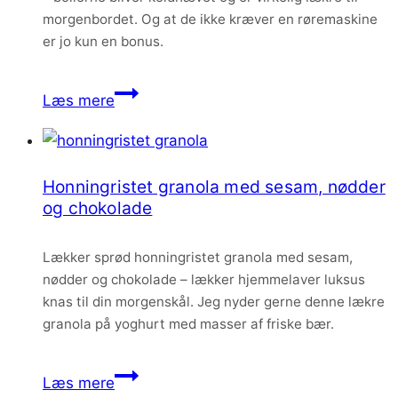
med
morgenbordet. Og at de ikke kræver en røremaskine
kokosglasur
er jo kun en bonus.
Æltefrie
Læs mere
boller
med
sesam
Honningristet granola med sesam, nødder
og
og chokolade
hørfrø
Lækker sprød honningristet granola med sesam,
nødder og chokolade – lækker hjemmelaver luksus
knas til din morgenskål. Jeg nyder gerne denne lækre
granola på yoghurt med masser af friske bær.
Honningristet
Læs mere