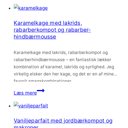
granola
med
sesam,
Karamelkage med lakrids,
nødder
rabarberkompot og rabarber-
og
hindbærmousse
chokolade
Karamelkage med lakrids, rabarberkompot og
rabarberhindbærmousse – en fantastisk lækker
kombination af karamel, lakrids og syrlighed. Jeg
virkelig elsker den her kage, og det er en af mine
favorit smagskombinationer.
Karamelkage
Læs mere
med
lakrids,
rabarberkompot
Vaniljeparfait med jordbærkompot og
og
makroner