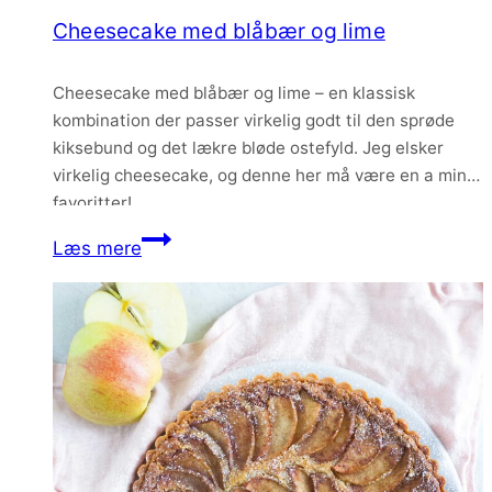
med
Cheesecake med blåbær og lime
oksekød
og
Cheesecake med blåbær og lime – en klassisk
svampe
kombination der passer virkelig godt til den sprøde
kiksebund og det lækre bløde ostefyld. Jeg elsker
virkelig cheesecake, og denne her må være en a mine
favoritter!
Cheesecake
Læs mere
med
blåbær
og
lime