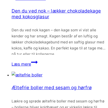
–
Den du ved nok – lækker chokoladekage
sprød
med kokosglasur
og
luftig
Den du ved nok kagen – den kage som vi vist alle
pizzabund
kender og har smagt. Kagen består af en luftig og
lækker chokoladekagebund med en saftig glasur med
kokos, kaffe og kakao. En perfekt kage til at tage med
på tur eller til kollegerne.
Den
Læs mere
du
ved
nok
Æltefrie boller med sesam og hørfrø
–
lækker
Lækre og sprøde æltefrie boller med sesam og hørfrø
chokoladekage
– bollerne bliver koldhævet og er virkelig lækre til