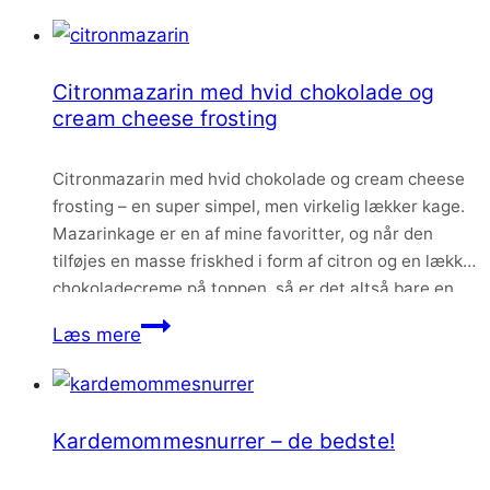
med
varme
krydderier
Citronmazarin med hvid chokolade og
cream cheese frosting
Citronmazarin med hvid chokolade og cream cheese
frosting – en super simpel, men virkelig lækker kage.
Mazarinkage er en af mine favoritter, og når den
tilføjes en masse friskhed i form af citron og en lækker
chokoladecreme på toppen, så er det altså bare en
sikker vinder.
Citronmazarin
Læs mere
med
hvid
chokolade
Kardemommesnurrer – de bedste!
og
cream