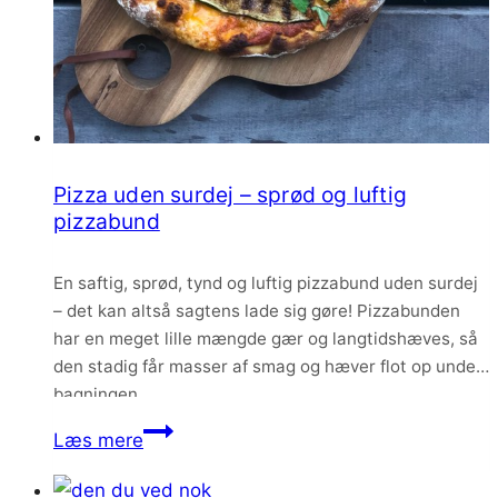
Pizza uden surdej – sprød og luftig
pizzabund
En saftig, sprød, tynd og luftig pizzabund uden surdej
– det kan altså sagtens lade sig gøre! Pizzabunden
har en meget lille mængde gær og langtidshæves, så
den stadig får masser af smag og hæver flot op under
bagningen.
Pizza
Læs mere
uden
surdej