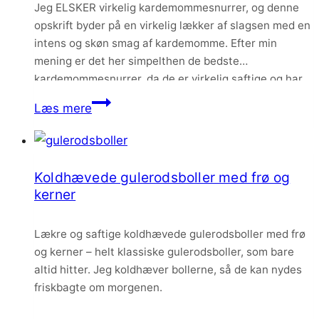
Jeg ELSKER virkelig kardemommesnurrer, og denne
cheese
opskrift byder på en virkelig lækker af slagsen med en
frosting
intens og skøn smag af kardemomme. Efter min
mening er det her simpelthen de bedste
kardemommesnurrer, da de er virkelig saftige og har
en helt fantastisk smag.
Kardemommesnurrer
Læs mere
–
de
bedste!
Koldhævede gulerodsboller med frø og
kerner
Lækre og saftige koldhævede gulerodsboller med frø
og kerner – helt klassiske gulerodsboller, som bare
altid hitter. Jeg koldhæver bollerne, så de kan nydes
friskbagte om morgenen.