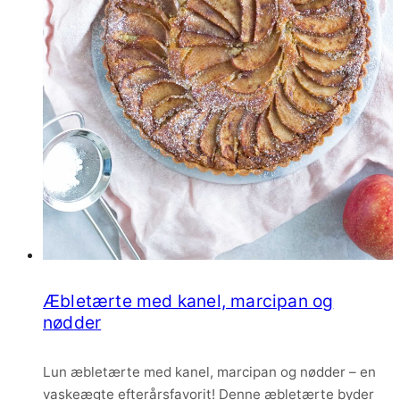
Æbletærte med kanel, marcipan og
nødder
Lun æbletærte med kanel, marcipan og nødder – en
vaskeægte efterårsfavorit! Denne æbletærte byder