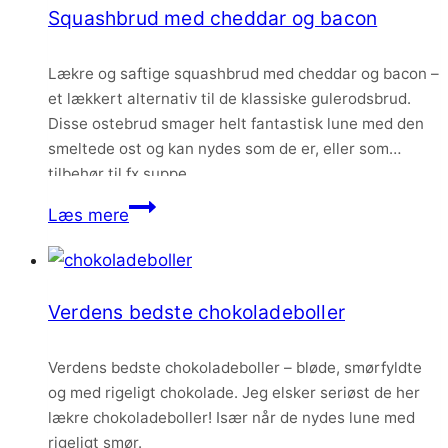
Squashbrud med cheddar og bacon
gær
–
Lækre og saftige squashbrud med cheddar og bacon –
og
et lækkert alternativ til de klassiske gulerodsbrud.
uden
Disse ostebrud smager helt fantastisk lune med den
røremaskine
smeltede ost og kan nydes som de er, eller som
tilbehør til fx suppe.
Squashbrud
Læs mere
med
cheddar
og
Verdens bedste chokoladeboller
bacon
Verdens bedste chokoladeboller – bløde, smørfyldte
og med rigeligt chokolade. Jeg elsker seriøst de her
lækre chokoladeboller! Især når de nydes lune med
rigeligt smør.