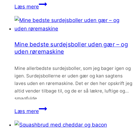
Koldhævede
Læs mere
gulerodsboller
med
frø
og
Mine bedste surdejsboller uden gær – og
kerner
uden røremaskine
Mine allerbedste surdejsboller, som jeg bager igen og
igen. Surdejsbollerne er uden gær og kan sagtens
laves uden en røremaskine. Det er den her opskrift jeg
altid vender tilbage til, og de er så lækre, luftige og
smagfulde.
Mine
Læs mere
bedste
surdejsboller
uden