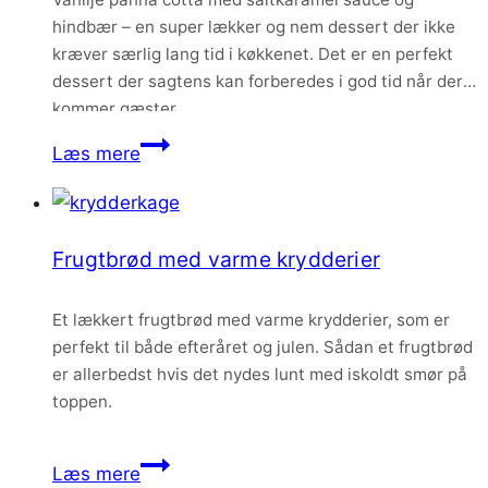
hindbær – en super lækker og nem dessert der ikke
kræver særlig lang tid i køkkenet. Det er en perfekt
dessert der sagtens kan forberedes i god tid når der
kommer gæster.
Vanilje
Læs mere
panna
cotta
med
Frugtbrød med varme krydderier
saltkaramel
sauce
Et lækkert frugtbrød med varme krydderier, som er
og
perfekt til både efteråret og julen. Sådan et frugtbrød
hindbær
er allerbedst hvis det nydes lunt med iskoldt smør på
toppen.
Frugtbrød
Læs mere