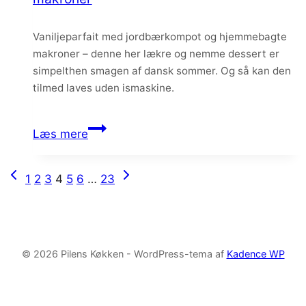
rabarber-
hindbærmousse
Vaniljeparfait med jordbærkompot og hjemmebagte
makroner – denne her lækre og nemme dessert er
simpelthen smagen af dansk sommer. Og så kan den
tilmed laves uden ismaskine.
Vaniljeparfait
Læs mere
med
jordbærkompot
Forrige
Næste
Side
1
2
3
4
5
6
…
23
og
side
side
makroner
navigation
© 2026 Pilens Køkken - WordPress-tema af
Kadence WP