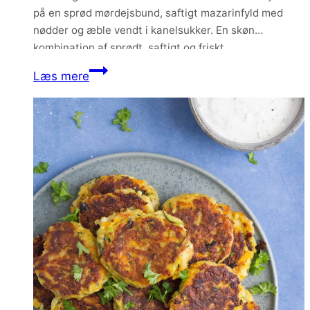
på en sprød mørdejsbund, saftigt mazarinfyld med
nødder og æble vendt i kanelsukker. En skøn
kombination af sprødt, saftigt og friskt.
Æbletærte
Læs mere
med
kanel,
marcipan
og
nødder