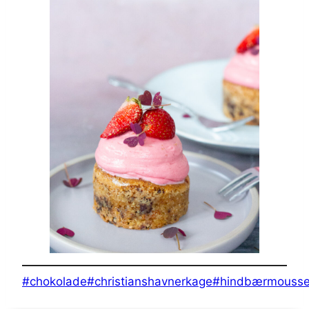
Indlæg-
#
chokolade
#
christianshavnerkage
#
hindbærmouss
tags: