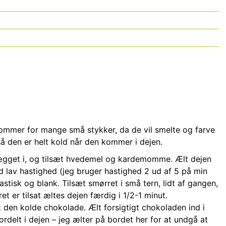
ommer for mange små stykker, da de vil smelte og farve
, så den er helt kold når den kommer i dejen.
ægget i, og tilsæt hvedemel og kardemomme. Ælt dejen
ved lav hastighed (jeg bruger hastighed 2 ud af 5 på min
lastisk og blank. Tilsæt smørret i små tern, lidt af gangen,
et er tilsat æltes dejen færdig i 1/2-1 minut.
 den kolde chokolade. Ælt forsigtigt chokoladen ind i
delt i dejen – jeg ælter på bordet her for at undgå at