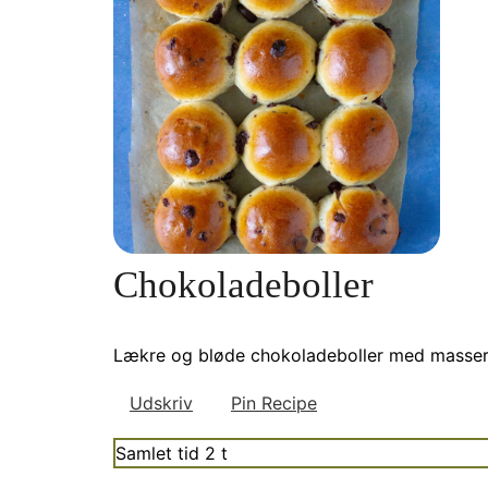
Chokoladeboller
Lækre og bløde chokoladeboller med masser a
Udskriv
Pin Recipe
timer
Samlet tid
2
t