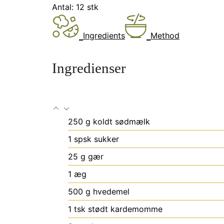
Antal:
12
stk
Ingredients
Method
Ingredienser
250
g
koldt sødmælk
1
spsk
sukker
25
g
gær
1
æg
500
g
hvedemel
1
tsk
stødt kardemomme