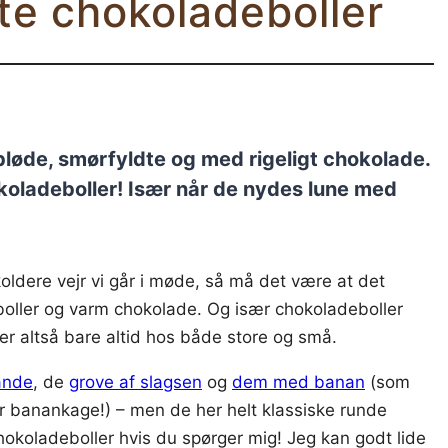
e chokoladeboller
løde, smørfyldte og med rigeligt chokolade.
okoladeboller! Især når de nydes lune med
koldere vejr vi går i møde, så må det være at det
 boller og varm chokolade. Og især chokoladeboller
er altså bare altid hos både store og små.
ande
, de
grove af slagsen
og
dem med banan
(som
er banankage!) – men de her helt klassiske runde
hokoladeboller hvis du spørger mig! Jeg kan godt lide