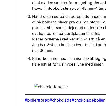
chokoladen smelter for meget og derved 
hæve til dobbelt størrelse i 45 min-1 time
Hæld dejen ud på en bordplade (ingen mel 
af så bollerne bliver præcis lige store. 
gøres ved at samle dejen på undersiden i
evt lige bollen på bordpladen til sidst.
Placer bollerne i rækker af 3*4 stk på 
Jeg har 3-4 cm imellem hver bolle. Lad 
i ca 30 min.
Pensl bollerne med sammenpisket æg og 
køle lidt af før de nydes lune med smør.
Indlæg-
#
boller
#
brød
#
chokolade
#
chokoladeboller