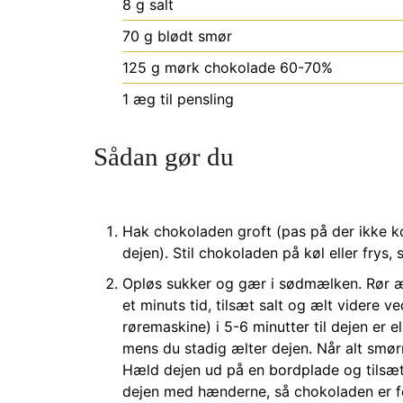
8
g
salt
70
g
blødt smør
125
g
mørk chokolade 60-70%
1
æg til pensling
Sådan gør du
Hak chokoladen groft (pas på der ikke k
dejen). Stil chokoladen på køl eller frys
Opløs sukker og gær i sødmælken. Rør 
et minuts tid, tilsæt salt og ælt videre 
røremaskine) i 5-6 minutter til dejen er e
mens du stadig ælter dejen.
Når alt smørr
Hæld dejen ud på en bordplade og tilsæt
dejen med hænderne, så chokoladen er for