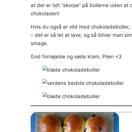
at der er lidt “skorpe” på bollerne uden at 
chokoladen!
Hvis du også er vild med chokoladeboller, 
– det er så let at lave, og så bliver man si
smage.
God fornøjelse og søde kram, Pilen <3