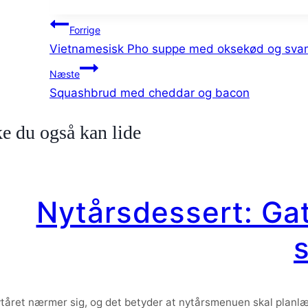
tags:
Indlægsnavigation
Forrige
Vietnamesisk Pho suppe med oksekød og sv
Næste
Squashbrud med cheddar og bacon
e du også kan lide
Nytårsdessert: Ga
tåret nærmer sig, og det betyder at nytårsmenuen skal planlæg