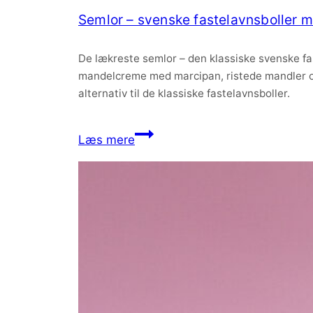
Semlor – svenske fastelavnsboller
De lækreste semlor – den klassiske svenske fa
mandelcreme med marcipan, ristede mandler og 
alternativ til de klassiske fastelavnsboller.
Semlor
Læs mere
–
svenske
fastelavnsboller
med
mandelcreme
og
flødeskum