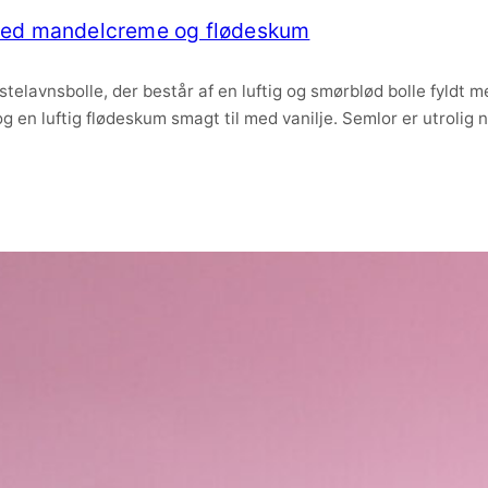
 med mandelcreme og flødeskum
stelavnsbolle, der består af en luftig og smørblød bolle fyld
en luftig flødeskum smagt til med vanilje. Semlor er utrolig n