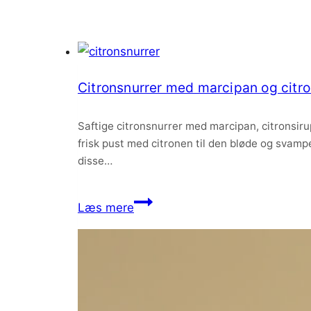
Citronsnurrer med marcipan og citr
Saftige citronsnurrer med marcipan, citronsirup
frisk pust med citronen til den bløde og svampe
disse…
Citronsnurrer
Læs mere
med
marcipan
og
citronsukker