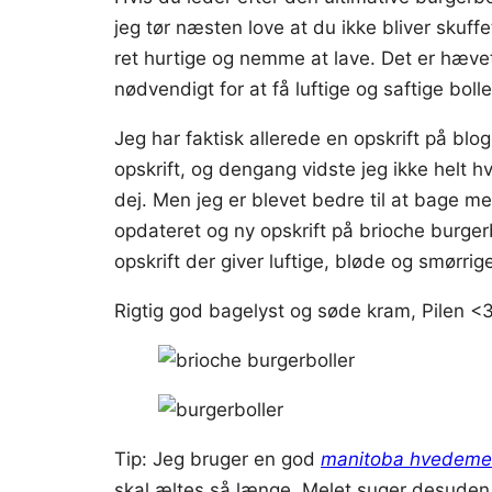
jeg tør næsten love at du ikke bliver sku
ret hurtige og nemme at lave. Det er hævet
nødvendigt for at få luftige og saftige bolle
Jeg har faktisk allerede en opskrift på bl
opskrift, og dengang vidste jeg ikke helt h
dej. Men jeg er blevet bedre til at bage m
opdateret og ny opskrift på brioche burger
opskrift der giver luftige, bløde og smørrig
Rigtig god bagelyst og søde kram, Pilen <
Tip: Jeg bruger en god
manitoba hvedeme
skal æltes så længe. Melet suger desuden