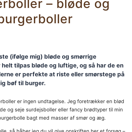
rboller – bløde og
 burgerboller
ste (ifølge mig) bløde og smørrige
 helt tilpas bløde og luftige, og så har de en
erne er perfekte at riste eller smørstege på
 bøf til burger.
rboller er ingen undtagelse. Jeg foretrækker en blød
de og seje surdejsboller eller fancy brødtyper til min
e burgerbolle bagt med masser af smør og æg.
le, så håber jeg du vil give opskriften her et forsøg –