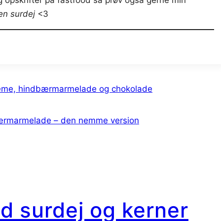
g opskrifter på fastfood så prøv også gerne min
en surdej
<3
creme, hindbærmarmelade og chokolade
ærmarmelade – den nemme version
 surdej og kerner