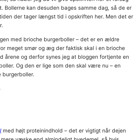
ffet. Bollerne kan desuden bages samme dag, så de er
iden der tager længst tid i opskriften her. Men det er
r.
oggen med brioche burgerboller – det er en ældre
vor meget smør og æg der faktisk skal i en brioche
ed årene og derfor synes jeg at bloggen fortjente en
boller. Og den er lige som den skal være nu – en
e burgerboller.
3
l
med højt proteinindhold – det er vigtigt når dejen
 mere væske end almindeligt hvedemel, så hvis