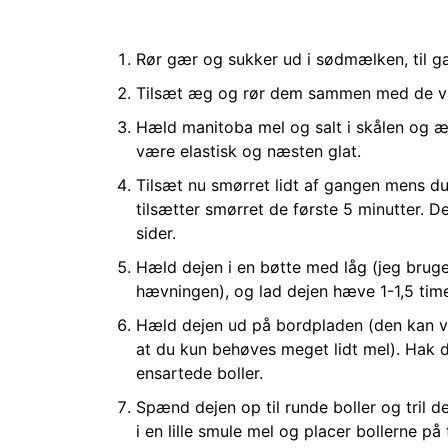
Rør gær og sukker ud i sødmælken, til gæ
Tilsæt æg og rør dem sammen med de vå
Hæld manitoba mel og salt i skålen og æ
være elastisk og næsten glat.
Tilsæt nu smørret lidt af gangen mens du 
tilsætter smørret de første 5 minutter. D
sider.
Hæld dejen i en bøtte med låg (jeg bruge
hævningen), og lad dejen hæve 1-1,5 time 
Hæld dejen ud på bordpladen (den kan virk
at du kun behøves meget lidt mel). Hak dej
ensartede boller.
Spænd dejen op til runde boller og tril de
i en lille smule mel og placer bollerne p