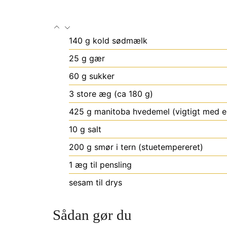
140
g
kold sødmælk
25
g
gær
60
g
sukker
3
store æg (ca 180 g)
425
g
manitoba hvedemel (vigtigt med e
10
g
salt
200
g
smør i tern (stuetempereret)
1 æg til pensling
sesam til drys
Sådan gør du