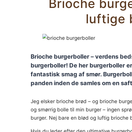
Brioche burge
luftige
Brioche burgerboller – verdens bed
burgerboller! De her burgerboller er
fantastisk smag af smør. Burgerboll
panden inden de samles om en saftig
Jeg elsker brioche brød – og brioche burge
og smørrig bolle til min burger – ingen sprø
burger. Nej bare en blød og luftig brioch
Hvis du leder efter den ultimative burgerbol