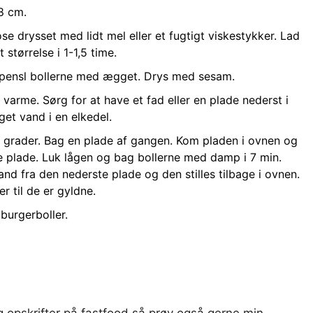
 8 cm.
e drysset med lidt mel eller et fugtigt viskestykker. Lad
 størrelse i 1-1,5 time.
 pensl bollerne med ægget. Drys med sesam.
varme. Sørg for at have et fad eller en plade nederst i
t vand i en elkedel.
0 grader. Bag en plade af gangen. Kom pladen i ovnen og
 plade. Luk lågen og bag bollerne med damp i 7 min.
nd fra den nederste plade og den stilles tilbage i ovnen.
r til de er gyldne.
urgerboller.