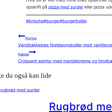
Hvis du er vild med mine brød opskrifter o
opskrift på
pizza med surdej
eller
pizza ud
Indlæg-
#
brioche
#
burger
#
burgerboller
tags:
Indlægsnavigation
Forrige
Vandbakkelses fastelavnsboller med vanilje
Næste
Croissant semlor med mandelcreme og hindb
e du også kan lide
Rugbrød med