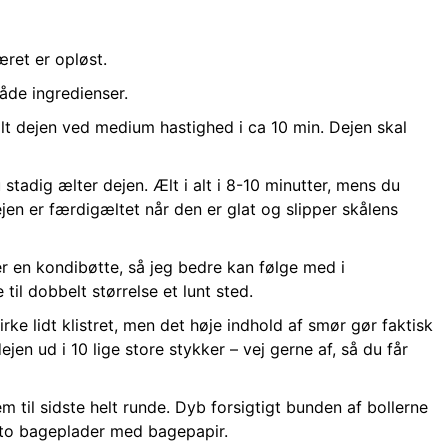
ret er opløst.
de ingredienser.
lt dejen ved medium hastighed i ca 10 min. Dejen skal
stadig ælter dejen. Ælt i alt i 8-10 minutter, mens du
ejen er færdigæltet når den er glat og slipper skålens
r en kondibøtte, så jeg bedre kan følge med i
til dobbelt størrelse et lunt sted.
e lidt klistret, men det høje indhold af smør gør faktisk
en ud i 10 lige store stykker – vej gerne af, så du får
m til sidste helt runde. Dyb forsigtigt bunden af bollerne
å to bageplader med bagepapir.