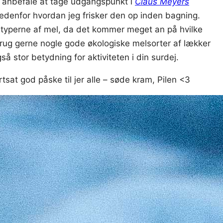
g anbefale at tage udgangspunkt i
Claus Meyers
nedenfor hvordan jeg frisker den op inden bagning.
å typerne af mel, da det kommer meget an på hvilke
brug gerne nogle gode økologiske melsorter af lækker
å stor betydning for aktiviteten i din surdej.
sat god påske til jer alle – søde kram, Pilen <3