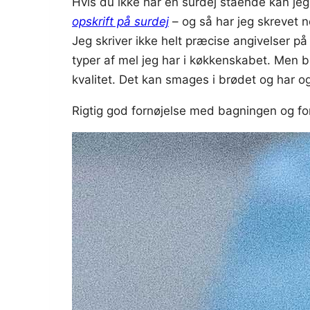
Hvis du ikke har en surdej stående kan je
opskrift på surdej
– og så har jeg skrevet 
Jeg skriver ikke helt præcise angivelser p
typer af mel jeg har i køkkenskabet. Men 
kvalitet. Det kan smages i brødet og har ogs
Rigtig god fornøjelse med bagningen og fort