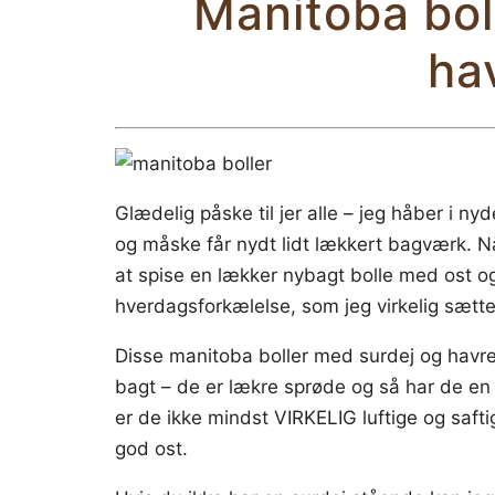
Manitoba bol
ha
Glædelig påske til jer alle – jeg håber i ny
og måske får nydt lidt lækkert bagværk. Nå
at spise en lækker nybagt bolle med ost og
hverdagsforkælelse, som jeg virkelig sætter
Disse manitoba boller med surdej og havregr
bagt – de er lækre sprøde og så har de en
er de ikke mindst VIRKELIG luftige og saft
god ost.