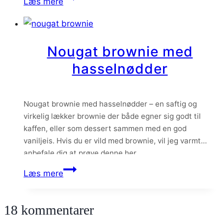
Læs mere
boller
med
sesam
Nougat brownie med
og
hasselnødder
hørfrø
Nougat brownie med hasselnødder – en saftig og
virkelig lækker brownie der både egner sig godt til
kaffen, eller som dessert sammen med en god
vaniljeis. Hvis du er vild med brownie, vil jeg varmt
anbefale dig at prøve denne her.
Nougat
Læs mere
brownie
med
18 kommentarer
hasselnødder