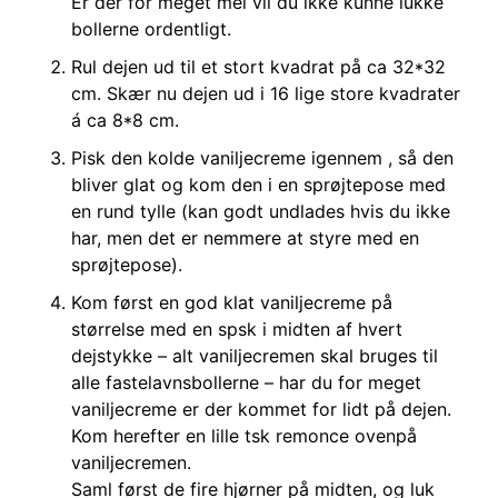
Er der for meget mel vil du ikke kunne lukke
bollerne ordentligt.
Rul dejen ud til et stort kvadrat på ca 32*32
cm. Skær nu dejen ud i 16 lige store kvadrater
á ca 8*8 cm.
Pisk den kolde vaniljecreme igennem , så den
bliver glat og kom den i en sprøjtepose med
en rund tylle (kan godt undlades hvis du ikke
har, men det er nemmere at styre med en
sprøjtepose).
Kom først en god klat vaniljecreme på
størrelse med en spsk i midten af hvert
dejstykke – alt vaniljecremen skal bruges til
alle fastelavnsbollerne – har du for meget
vaniljecreme er der kommet for lidt på dejen.
Kom herefter en lille tsk remonce ovenpå
vaniljecremen.
Saml først de fire hjørner på midten, og luk