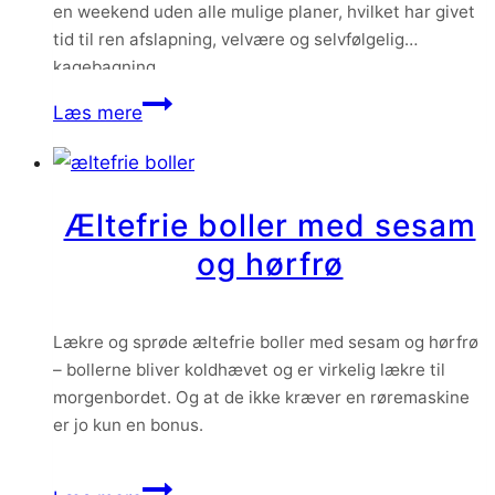
en weekend uden alle mulige planer, hvilket har givet
tid til ren afslapning, velvære og selvfølgelig
kagebagning.
Hasselnøddetærte
Læs mere
med
solbær
og
Æltefrie boller med sesam
chokolademousse
og hørfrø
Lækre og sprøde æltefrie boller med sesam og hørfrø
– bollerne bliver koldhævet og er virkelig lækre til
morgenbordet. Og at de ikke kræver en røremaskine
er jo kun en bonus.
Æltefrie