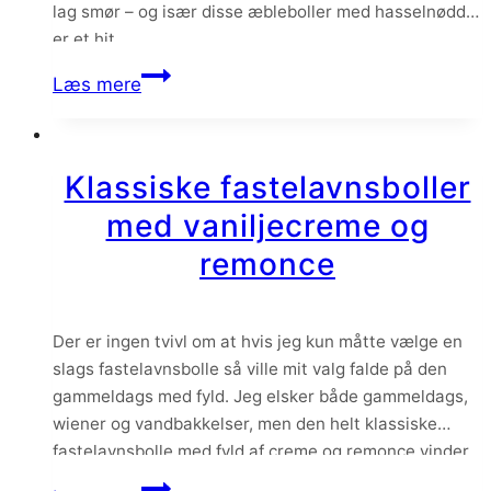
lag smør – og især disse æbleboller med hasselnødder
er et hit.
Æbleboller
Læs mere
med
hasselnødder
Klassiske fastelavnsboller
med vaniljecreme og
remonce
Der er ingen tvivl om at hvis jeg kun måtte vælge en
slags fastelavnsbolle så ville mit valg falde på den
gammeldags med fyld. Jeg elsker både gammeldags,
wiener og vandbakkelser, men den helt klassiske
fastelavnsbolle med fyld af creme og remonce vinder
altså mit kagehjerte. Og hvis du spørger mig skal der
Klassiske