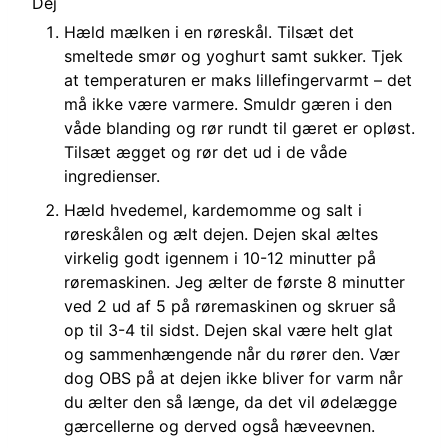
Dej
Hæld mælken i en røreskål. Tilsæt det
smeltede smør og yoghurt samt sukker. Tjek
at temperaturen er maks lillefingervarmt – det
må ikke være varmere. Smuldr gæren i den
våde blanding og rør rundt til gæret er opløst.
Tilsæt ægget og rør det ud i de våde
ingredienser.
Hæld hvedemel, kardemomme og salt i
røreskålen og ælt dejen. Dejen skal æltes
virkelig godt igennem i 10-12 minutter på
røremaskinen. Jeg ælter de første 8 minutter
ved 2 ud af 5 på røremaskinen og skruer så
op til 3-4 til sidst. Dejen skal være helt glat
og sammenhængende når du rører den. Vær
dog OBS på at dejen ikke bliver for varm når
du ælter den så længe, da det vil ødelægge
gærcellerne og derved også hæveevnen.