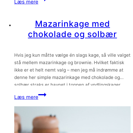
Læs mere
både creme…
fastelavnsboller
med
Mazarinkage med
vaniljecreme
chokolade og solbær
og
remonce
Hvis jeg kun måtte vælge én slags kage, så ville valget
stå mellem mazarinkage og brownie. Hvilket faktisk
ikke er et helt nemt valg – men jeg må indrømme at
denne her simple mazarinkage med chokolade og
solbær straks er havnet i toppen af yndlingskager
herhjemme. Mazarinkagen er virkelig saftig og har en
Mazarinkage
Læs mere
skøn smag…
med
chokolade
og
solbær