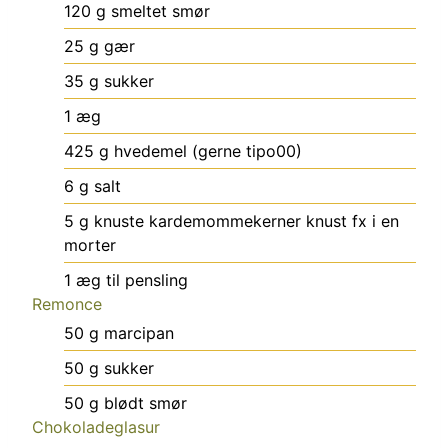
120
g
smeltet smør
25
g
gær
35
g
sukker
1
æg
425
g
hvedemel (gerne tipo00)
6
g
salt
5
g
knuste kardemommekerner
knust fx i en
morter
1
æg til pensling
Remonce
50
g
marcipan
50
g
sukker
50
g
blødt smør
Chokoladeglasur