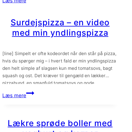
Læs mere
en…
Surdejspizza – en video
med min yndlingspizza
[line] Simpelt er ofte kodeordet når den står på pizza,
hvis du spørger mig – i hvert fald er min yndlingspizza
den helt simple af slagsen kun med tomatsovs, bagt
squash og ost. Det kræver til gengæld en lækker
pizzabund, en smagfuld tomatsovs og gode
ingredienser – men så er det altså også en af…
Surdejspizza
Læs mere
–
en
video
Lækre sprøde boller med
med