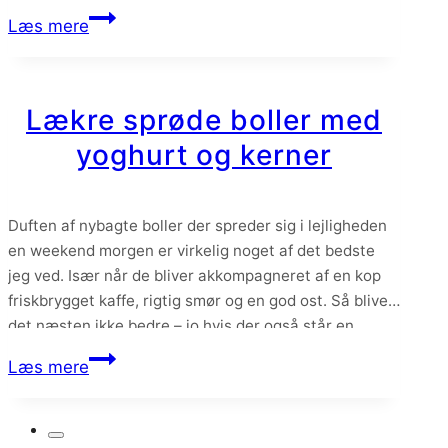
ingredienser – men så er det altså også en af…
Surdejspizza
Læs mere
–
en
video
Lækre sprøde boller med
med
yoghurt og kerner
min
yndlingspizza
Duften af nybagte boller der spreder sig i lejligheden
en weekend morgen er virkelig noget af det bedste
jeg ved. Især når de bliver akkompagneret af en kop
friskbrygget kaffe, rigtig smør og en god ost. Så bliver
det næsten ikke bedre – jo hvis der også står en
lækker hjemmelavet luksus nutella på bordet. Men…
Lækre
Læs mere
sprøde
boller
med