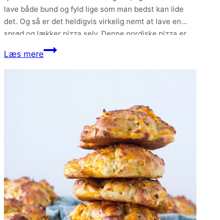
lave både bund og fyld lige som man bedst kan lide
det. Og så er det heldigvis virkelig nemt at lave en
sprød og lækker pizza selv. Denne nordiske pizza er
smurt med hvidløgsolie og…
Nordisk
Læs mere
pizza
med
kartoffel
og
grønkål