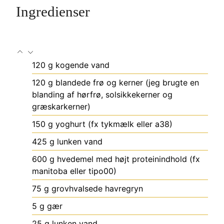
Ingredienser
120
g
kogende vand
120
g
blandede frø og kerner
(jeg brugte en
blanding af hørfrø, solsikkekerner og
græskarkerner)
150
g
yoghurt (fx tykmælk eller a38)
425
g
lunken vand
600
g
hvedemel med højt proteinindhold
(fx
manitoba eller tipo00)
75
g
grovhvalsede havregryn
5
g
gær
25
g
lunken vand