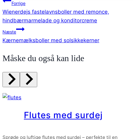
Indlægsnavigation
Forrige
Wienerdejs fastelavnsboller med remonce,
hindbærmarmelade og konditorcreme
Næste
Kærnemælksboller med solsikkekerner
Måske du også kan lide
Flutes med surdej
Sprøde og luftige flutes med surdej – perfekte til en