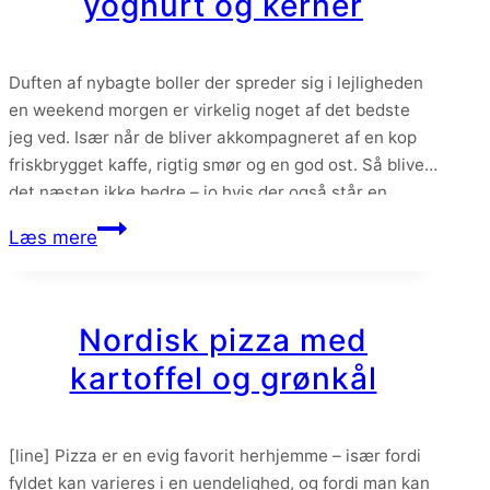
yoghurt og kerner
min
yndlingspizza
Duften af nybagte boller der spreder sig i lejligheden
en weekend morgen er virkelig noget af det bedste
jeg ved. Især når de bliver akkompagneret af en kop
friskbrygget kaffe, rigtig smør og en god ost. Så bliver
det næsten ikke bedre – jo hvis der også står en
lækker hjemmelavet luksus nutella på bordet. Men…
Lækre
Læs mere
sprøde
boller
med
Nordisk pizza med
yoghurt
kartoffel og grønkål
og
kerner
[line] Pizza er en evig favorit herhjemme – især fordi
fyldet kan varieres i en uendelighed, og fordi man kan