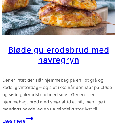
Bløde gulerodsbrud med
havregryn
Der er intet der slår hjemmebag på en lidt grå og
kedelig vinterdag – og slet ikke når den står på bløde
og søde gulerodsbrud med smør. Generelt er
hjemmebagt brød med smør altid et hit, men lige i
mandags havde jeg en ualmindelig stor lyst til
gulerodsbrud, så der var ikke andet for end…
Bløde
Læs mere
gulerodsbrud