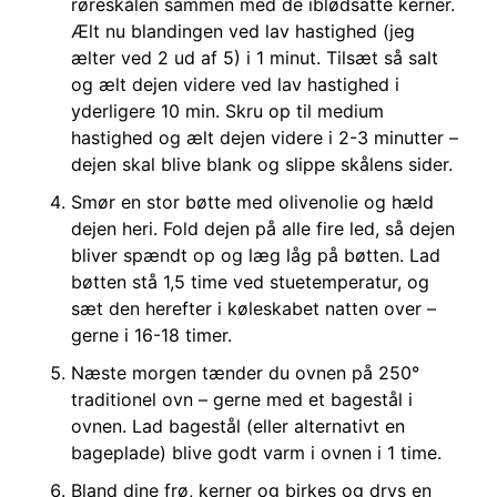
røreskålen sammen med de iblødsatte kerner.
Ælt nu blandingen ved lav hastighed (jeg
ælter ved 2 ud af 5) i 1 minut. Tilsæt så salt
og ælt dejen videre ved lav hastighed i
yderligere 10 min. Skru op til medium
hastighed og ælt dejen videre i 2-3 minutter –
dejen skal blive blank og slippe skålens sider.
Smør en stor bøtte med olivenolie og hæld
dejen heri. Fold dejen på alle fire led, så dejen
bliver spændt op og læg låg på bøtten. Lad
bøtten stå 1,5 time ved stuetemperatur, og
sæt den herefter i køleskabet natten over –
gerne i 16-18 timer.
Næste morgen tænder du ovnen på 250°
traditionel ovn – gerne med et bagestål i
ovnen. Lad bagestål (eller alternativt en
bageplade) blive godt varm i ovnen i 1 time.
Bland dine frø, kerner og birkes og drys en