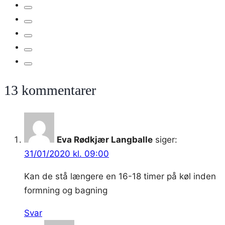
yoghurt
og
kerner
13 kommentarer
Eva Rødkjær Langballe
siger:
31/01/2020 kl. 09:00
Kan de stå længere en 16-18 timer på køl inden
formning og bagning
Svar