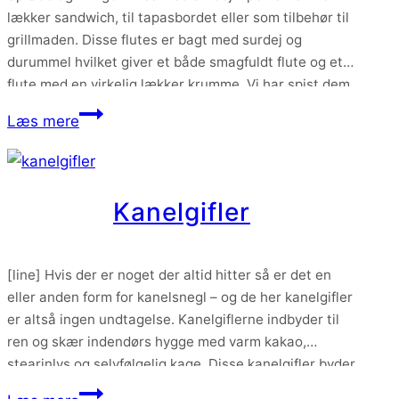
lækker sandwich, til tapasbordet eller som tilbehør til
grillmaden. Disse flutes er bagt med surdej og
durummel hvilket giver et både smagfuldt flute og et
flute med en virkelig lækker krumme. Vi har spist dem
både som tilbehør med masser af smør eller brugt
Flutes
Læs mere
dem…
med
surdej
Kanelgifler
[line] Hvis der er noget der altid hitter så er det en
eller anden form for kanelsnegl – og de her kanelgifler
er altså ingen undtagelse. Kanelgiflerne indbyder til
ren og skær indendørs hygge med varm kakao,
stearinlys og selvfølgelig kage. Disse kanelgifler byder
på en lækker blød og smørfyldt dej rullet sammen med
Kanelgifler