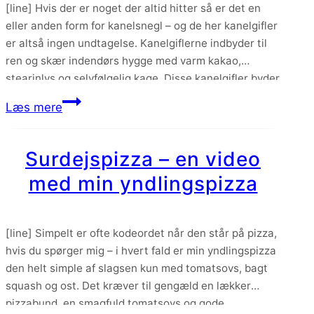
[line] Hvis der er noget der altid hitter så er det en
eller anden form for kanelsnegl – og de her kanelgifler
er altså ingen undtagelse. Kanelgiflerne indbyder til
ren og skær indendørs hygge med varm kakao,
stearinlys og selvfølgelig kage. Disse kanelgifler byder
på en lækker blød og smørfyldt dej rullet sammen med
Kanelgifler
Læs mere
en…
Surdejspizza – en video
med min yndlingspizza
[line] Simpelt er ofte kodeordet når den står på pizza,
hvis du spørger mig – i hvert fald er min yndlingspizza
den helt simple af slagsen kun med tomatsovs, bagt
squash og ost. Det kræver til gengæld en lækker
pizzabund, en smagfuld tomatsovs og gode