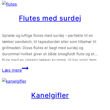
med
havregryn
Flutes med surdej
Sprøde og luftige flutes med surdej – perfekte til en
lækker sandwich, til tapasbordet eller som tilbehør til
grillmaden. Disse flutes er bagt med surdej og
durummel hvilket giver et både smagfuldt flute og et
flute med en virkelig lækker krumme. Vi har spist dem
både som tilbehør med masser af smør eller brugt
Flutes
Læs mere
dem…
med
surdej
Kanelgifler