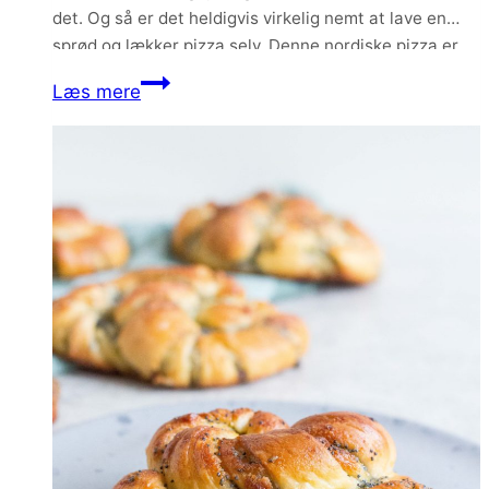
det. Og så er det heldigvis virkelig nemt at lave en
sprød og lækker pizza selv. Denne nordiske pizza er
smurt med hvidløgsolie og…
Nordisk
Læs mere
pizza
med
kartoffel
og
grønkål