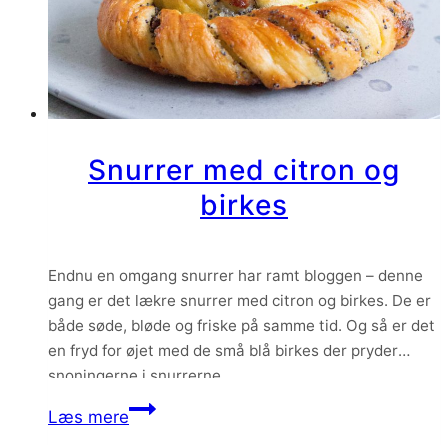
Snurrer med citron og
birkes
Endnu en omgang snurrer har ramt bloggen – denne
gang er det lækre snurrer med citron og birkes. De er
både søde, bløde og friske på samme tid. Og så er det
en fryd for øjet med de små blå birkes der pryder
snoningerne i snurrerne.
Snurrer
Læs mere
med