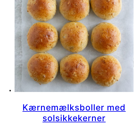
Kærnemælksboller med
solsikkekerner