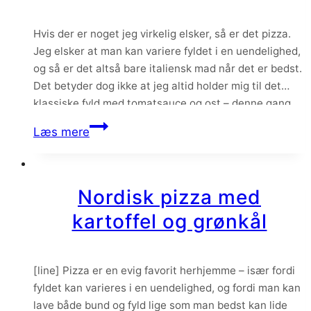
Hvis der er noget jeg virkelig elsker, så er det pizza.
Jeg elsker at man kan variere fyldet i en uendelighed,
og så er det altså bare italiensk mad når det er bedst.
Det betyder dog ikke at jeg altid holder mig til det
klassiske fyld med tomatsauce og ost – denne gang
har jeg…
Pizza
Læs mere
med
græskar
og
Nordisk pizza med
hjemmelavet
kartoffel og grønkål
persillepesto
[line] Pizza er en evig favorit herhjemme – især fordi
fyldet kan varieres i en uendelighed, og fordi man kan
lave både bund og fyld lige som man bedst kan lide