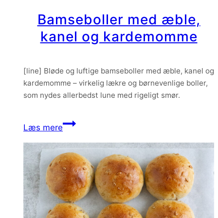
Bamseboller med æble,
kanel og kardemomme
[line] Bløde og luftige bamseboller med æble, kanel og
kardemomme – virkelig lækre og børnevenlige boller,
som nydes allerbedst lune med rigeligt smør.
Bamseboller
Læs mere
med
æble,
kanel
og
kardemomme