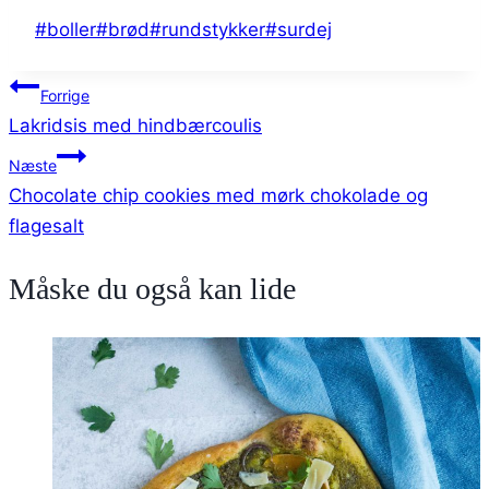
Indlæg-
#
boller
#
brød
#
rundstykker
#
surdej
tags:
Indlægsnavigation
Forrige
Lakridsis med hindbærcoulis
Næste
Chocolate chip cookies med mørk chokolade og
flagesalt
Måske du også kan lide