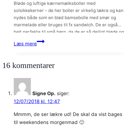
Bløde og luftige kærnemælksboller med
solsikkekerner – de her boller er virkelig lækre og kan
nydes både som en blød bamsebolle med smør og
marmelade eller bruges til fx sandwich. De er også
helt perfekte til små børn, da de er så dejligt bløde og
luftige.
Kærnemælksboller
Læs mere
med
solsikkekerner
16 kommentarer
Signe Op.
siger:
12/07/2018 kl. 12:47
Mmmm, de ser lækre ud! De skal da vist bages
til weekendens morgenmad 🙂