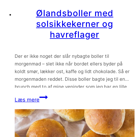
citron
Ølandsboller med
og
solsikkekerner og
birkes
havreflager
Der er ikke noget der slår nybagte boller til
morgenmad – slet ikke når bordet ellers byder på
koldt smør, lækker ost, kaffe og lidt chokolade. Så er
morgenmaden reddet. Disse boller bagte jeg til en
brunch med to af mine veninder som jeg har en lille
madklub med. Vi holdte sammenskudsgilde, hvor vi
Ølandsboller
Læs mere
hver…
med
solsikkekerner
og
havreflager