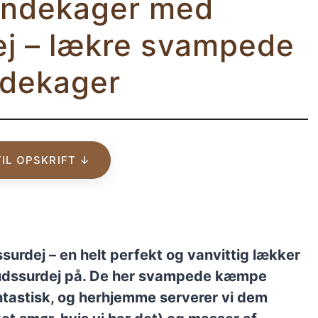
andekager med
j – lækre svampede
dekager
TIL OPSKRIFT ↓
rdej – en helt perfekt og vanvittig lækker
udssurdej på. De her svampede kæmpe
tastisk, og herhjemme serverer vi dem