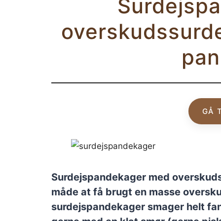
Surdejsp
overskudssurde
pan
GÅ 
Surdejspandekager med overskudssu
måde at få brugt en masse oversk
surdejspandekager smager helt fan