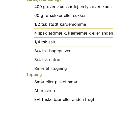
400
g
overskudssurdej
en lys overskudss
60
g
rørsukker eller sukker
1/2
tsk
stødt kardemomme
4
spsk
sødmælk, kærnemælk eller ande
1/4
tsk
salt
3/4
tsk
bagepulver
3/4
tsk
natron
Smør til stegning
Topping
Smør eller pisket smør
Ahornsirup
Evt friske bær eller anden frugt