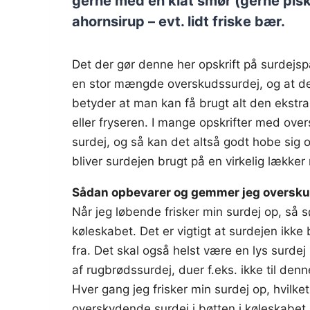
gerne med en klat smør (gerne piske
ahornsirup – evt. lidt friske bær.
Det der gør denne her opskrift på surdejs
en stor mængde overskudssurdej, og at der
betyder at man kan få brugt alt den ekstra
eller fryseren. I mange opskrifter med o
surdej, og så kan det altså godt hobe sig
bliver surdejen brugt på en virkelig lække
Sådan opbevarer og gemmer jeg oversku
Når jeg løbende frisker min surdej op, så s
køleskabet. Det er vigtigt at surdejen ikke 
fra. Det skal også helst være en lys surdej
af rugbrødssurdej, duer f.eks. ikke til denn
Hver gang jeg frisker min surdej op, hvilk
overskydende surdej i bøtten i køleskabet. 