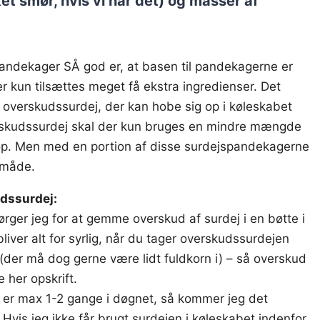
t smør, hvis vi har det) og masser af
pandekager SÅ god er, at basen til pandekagerne er
 kun tilsættes meget få ekstra ingredienser. Det
 overskudssurdej, der kan hobe sig op i køleskabet
verskudssurdej skal der kun bruges en mindre mængde
 op. Men med en portion af disse surdejspandekagerne
r måde.
dssurdej:
ørger jeg for at gemme overskud af surdej i en bøtte i
bliver alt for syrlig, når du tager overskudssurdejen
 (der må dog gerne være lidt fuldkorn i) – så overskud
e her opskrift.
et er max 1-2 gange i døgnet, så kommer jeg det
Hvis jeg ikke får brugt surdejen i køleskabet indenfor