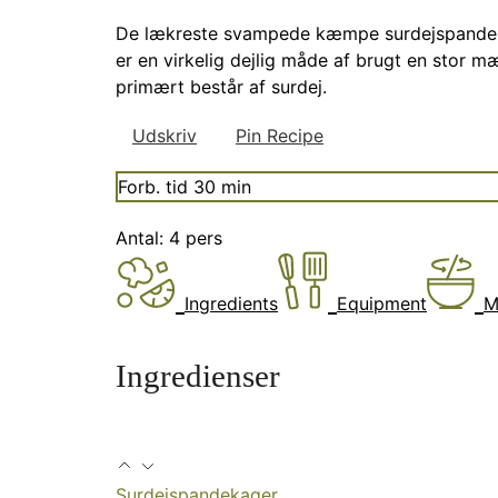
De lækreste svampede kæmpe surdejspandekag
er en virkelig dejlig måde af brugt en stor 
primært består af surdej.
Udskriv
Pin Recipe
minutter
Forb. tid
30
min
Antal:
4
pers
Ingredients
Equipment
M
Ingredienser
Surdejspandekager