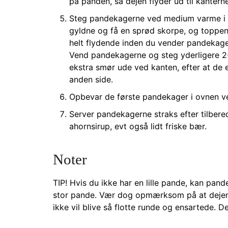
på panden, så dejen flyder ud til kanterne
Steg pandekagerne ved medium varme i 3
gyldne og få en sprød skorpe, og toppen 
helt flydende inden du vender pandekage
Vend pandekagerne og steg yderligere 2-3
ekstra smør ude ved kanten, efter at de
anden side.
Opbevar de første pandekager i ovnen ve
Server pandekagerne straks efter tilber
ahornsirup, evt også lidt friske bær.
Noter
TIP! Hvis du ikke har en lille pande, kan pan
stor pande. Vær dog opmærksom på at dejen v
ikke vil blive så flotte runde og ensartede. 