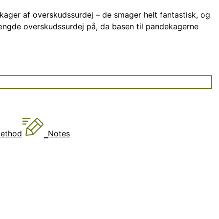
er af overskudssurdej – de smager helt fantastisk, og
mængde overskudssurdej på, da basen til pandekagerne
ethod
Notes