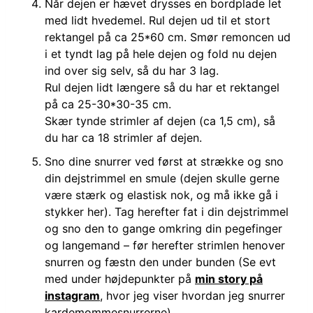
Når dejen er hævet drysses en bordplade let
med lidt hvedemel. Rul dejen ud til et stort
rektangel på ca 25*60 cm. Smør remoncen ud
i et tyndt lag på hele dejen og fold nu dejen
ind over sig selv, så du har 3 lag.
Rul dejen lidt længere så du har et rektangel
på ca 25-30*30-35 cm.
Skær tynde strimler af dejen (ca 1,5 cm), så
du har ca 18 strimler af dejen.
Sno dine snurrer ved først at strække og sno
din dejstrimmel en smule (dejen skulle gerne
være stærk og elastisk nok, og må ikke gå i
stykker her). Tag herefter fat i din dejstrimmel
og sno den to gange omkring din pegefinger
og langemand – før herefter strimlen henover
snurren og fæstn den under bunden (Se evt
med under højdepunkter på
min story på
instagram
, hvor jeg viser hvordan jeg snurrer
kardemommesnurrerne).