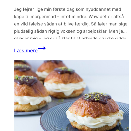
hjemmelavet
pizzasauce
Jeg fejrer lige min første dag som nyuddannet med
kage til morgenmad – intet mindre. Wow det er altså
en vild følelse sådan at blive færdig. Så føler man sige
pludselig sådan rigtig voksen og arbejdsklar. Men jeg
glæder mig – jeg er så klar til at arbejde og ikke sidde
på skolebænken mere. Det…
Frangipanetærte
Læs mere
med
hindbær,
lakrids
og
saltkaramel