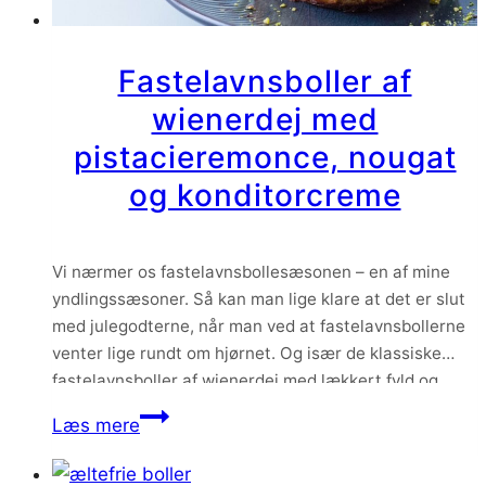
Fastelavnsboller af
wienerdej med
pistacieremonce, nougat
og konditorcreme
Vi nærmer os fastelavnsbollesæsonen – en af mine
yndlingssæsoner. Så kan man lige klare at det er slut
med julegodterne, når man ved at fastelavnsbollerne
venter lige rundt om hjørnet. Og især de klassiske
fastelavnsboller af wienerdej med lækkert fyld og
konditorcreme er en af mine favoritter. Selvom jeg
Fastelavnsboller
Læs mere
helst ikke vil vælge – bare…
af
wienerdej