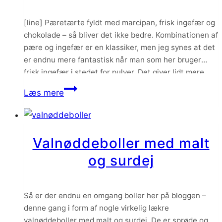
[line] Pæretærte fyldt med marcipan, frisk ingefær og
chokolade – så bliver det ikke bedre. Kombinationen af
pære og ingefær er en klassiker, men jeg synes at det
er endnu mere fantastisk når man som her bruger
frisk ingefær i stedet for pulver. Det giver lidt mere
spark til smagen – og så kan jeg…
Pæretærte
Læs mere
med
chokolade
og
Valnøddeboller med malt
marcipan
og surdej
Så er der endnu en omgang boller her på bloggen –
denne gang i form af nogle virkelig lækre
valnøddeboller med malt og surdej. De er sprøde og