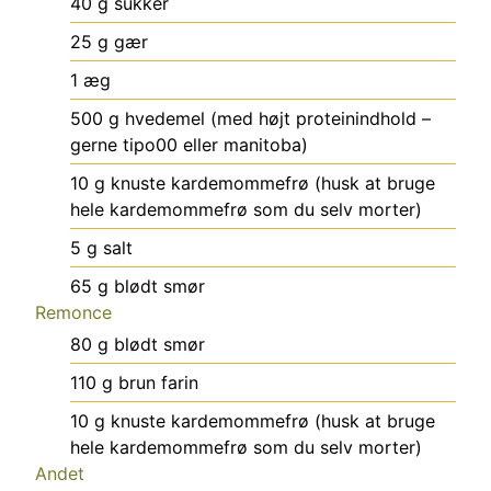
40
g
sukker
25
g
gær
1
æg
500
g
hvedemel (med højt proteinindhold –
gerne tipo00 eller manitoba)
10
g
knuste kardemommefrø (husk at bruge
hele kardemommefrø som du selv morter)
5
g
salt
65
g
blødt smør
Remonce
80
g
blødt smør
110
g
brun farin
10
g
knuste kardemommefrø (husk at bruge
hele kardemommefrø som du selv morter)
Andet