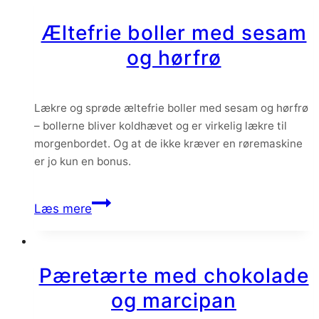
med
Æltefrie boller med sesam
pistacieremonce,
og hørfrø
nougat
og
konditorcreme
Lækre og sprøde æltefrie boller med sesam og hørfrø
– bollerne bliver koldhævet og er virkelig lækre til
morgenbordet. Og at de ikke kræver en røremaskine
er jo kun en bonus.
Æltefrie
Læs mere
boller
med
sesam
Pæretærte med chokolade
og
og marcipan
hørfrø