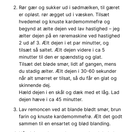
Rør gær og sukker ud i sødmælken, til gæret
er opløst. rør ægget ud i væsken. Tilsæt
hvedemel og knuste kardemommefrø og
begynd at ælte dejen ved lav hastighed – jeg
ælter dejen på en røremaskine ved hastighed
2 ud af 3. Ælt dejen i et par minutter, og
tilsæt så saltet. Ælt dejen videre i ca 5
minutter til den er spændstig og glat.
Tilsæt det bløde smør, lidt af gangen, mens
du stadig ælter. Ælt dejen i 30-60 sekunder
når alt smørret er tilsat, så du får en glat og
skinnende dej.
Hæld dejen i en skål og dæk med et låg. Lad
dejen hæve i ca 45 minutter.
Lav remoncen ved at blande blødt smør, brun
farin og knuste kardemommefrø. Ælt det godt
sammen til en ensartet og blød blanding.