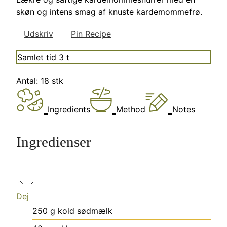
skøn og intens smag af knuste kardemommefrø.
Udskriv
Pin Recipe
timer
Samlet tid
3
t
Antal:
18
stk
Ingredients
Method
Notes
Ingredienser
Dej
250
g
kold sødmælk