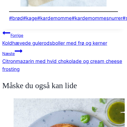
Indlæg-
#
brød
#
kage
#
kardemomme
#
kardemommesnurrer
#
tags:
Indlægsnavigation
Forrige
Koldhævede gulerodsboller med frø og kerner
Næste
Citronmazarin med hvid chokolade og cream cheese
frosting
Måske du også kan lide