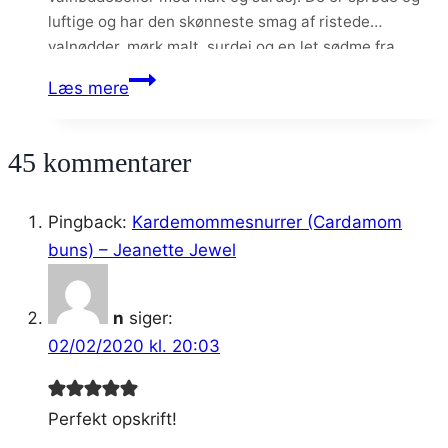
luftige og har den skønneste smag af ristede
valnødder, mørk malt, surdej og en let sødme fra
honningen. Jeg synes de smager helt fantastisk med
Valnøddeboller
Læs mere
en god…
med
malt
45 kommentarer
og
surdej
Pingback:
Kardemommesnurrer (Cardamom
buns) – Jeanette Jewel
n
siger:
02/02/2020 kl. 20:03
Perfekt opskrift!