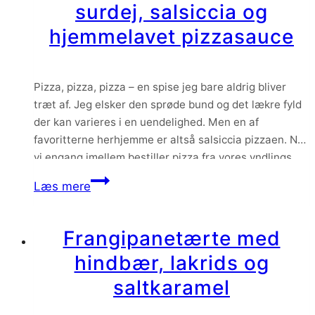
surdej, salsiccia og
hjemmelavet pizzasauce
Pizza, pizza, pizza – en spise jeg bare aldrig bliver
træt af. Jeg elsker den sprøde bund og det lækre fyld
der kan varieres i en uendelighed. Men en af
favoritterne herhjemme er altså salsiccia pizzaen. Når
vi engang imellem bestiller pizza fra vores yndlings
pizzaria her i Århus (Fratelli på Trøjborg), så bestiller
Min
Læs mere
vi…
bedste
pizza
Frangipanetærte med
med
hindbær, lakrids og
surdej,
salsiccia
saltkaramel
og