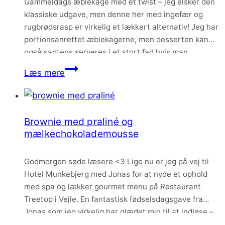
Gammeldags æblekage med et twist – jeg elsker den
klassiske udgave, men denne her med ingefær og
rugbrødsrasp er virkelig et lækkert alternativ! Jeg har
portionsanrettet æblekagerne, men desserten kan
også sagtens serveres i et stort fad hvis man
foretrækker dette.
Gammeldags
Læs mere
æblekage
med
ingefær
Brownie med praliné og
og
mælkechokolademousse
rugbrødsrasp
Godmorgen søde læsere <3 Lige nu er jeg på vej til
Hotel Munkebjerg med Jonas for at nyde et ophold
med spa og lækker gourmet menu på Restaurant
Treetop i Vejle. En fantastisk fødselsdagsgave fra
Jonas som jeg virkelig har glædet mig til at indløse –
det bliver skønt med kærestetid, ren forkælelse og