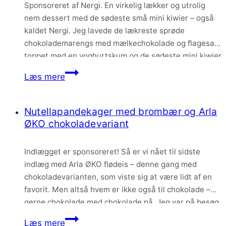
Sponsoreret af Nergi. En virkelig lækker og utrolig
nem dessert med de sødeste små mini kiwier – også
kaldet Nergi. Jeg lavede de lækreste sprøde
chokolademarengs med mælkechokolade og flagesalt,
toppet med en yoghurtskum og de sødeste mini kiwier
som både pynter og smager skønt. Mini kiwierne er
Chokolademarengs
Læs mere
netop kommet til Danmark, og er på…
med
mini
Nutellapandekager med brombær og Arla
kiwi
ØKO chokoladevariant
–
Nergi
Indlægget er sponsoreret! Så er vi nået til sidste
indlæg med Arla ØKO flødeis – denne gang med
chokoladevarianten, som viste sig at være lidt af en
favorit. Men altså hvem er ikke også til chokolade –
gerne chokolade med chokolade på. Jeg var på besøg
hos mine forældre, som skulle forkæles med en
Nutellapandekager
Læs mere