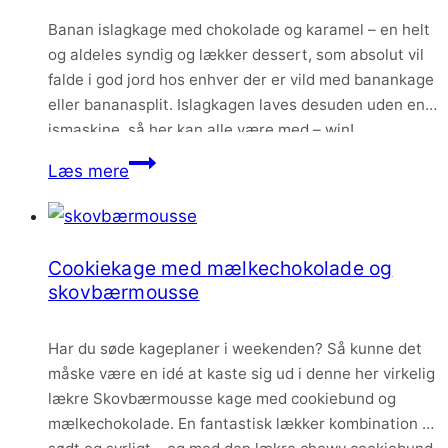
Banan islagkage med chokolade og karamel – en helt
og aldeles syndig og lækker dessert, som absolut vil
falde i god jord hos enhver der er vild med banankage
eller bananasplit. Islagkagen laves desuden uden en
ismaskine, så her kan alle være med – win!
Banan
Læs mere
islagkage
med
chokolade
Cookiekage med mælkechokolade og
og
skovbærmousse
karamel
Har du søde kageplaner i weekenden? Så kunne det
måske være en idé at kaste sig ud i denne her virkelig
lækre Skovbærmousse kage med cookiebund og
mælkechokolade. En fantastisk lækker kombination af