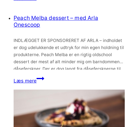
lækker…
med
brombær
Peach Melba dessert – med Arla
og
Onescoop
Arla
ØKO
INDLÆGGET ER SPONSORERET AF ARLA – indholdet
chokoladevariant
er dog udelukkende et udtryk for min egen holdning til
produkterne. Peach Melba er en rigtig oldschool
dessert der mest af alt minder mig om barndommens
dåseferskner. Der er dog langt fra dåsefersknerne til
denne sommerlige og virkelig velsmagende dessert!
Peach
Læs mere
Og det bedste af det hele er at…
Melba
dessert
–
med
Arla
Onescoop