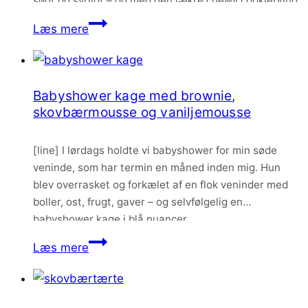
sødt og syrligt – og med den lækre chewy cookiebund
så bliver det altså absolut ikke dårligere.
Cookiekage
Læs mere
med
mælkechokolade
og
Babyshower kage med brownie,
skovbærmousse
skovbærmousse og vaniljemousse
[line] I lørdags holdte vi babyshower for min søde
veninde, som har termin en måned inden mig. Hun
blev overrasket og forkælet af en flok veninder med
boller, ost, frugt, gaver – og selvfølgelig en
babyshower kage i blå nuancer.
Babyshower
Læs mere
kage
med
brownie,