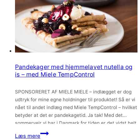
Pandekager med hjemmelavet nutella og
is – med Miele TempControl
SPONSORERET AF MIELE MIELE – indlægget er dog
udtryk for mine egne holdninger til produktet! Så er vi
nået til andet indlæg med Miele TempControl – hvilket
betyder at det er pandekagetid. Ja tak! Med det
sommervejr vi har i Danmark for tiden er det vidst helt
ok at spise pandekager i store mængder. Gerne…
Pandekager
Læs mere