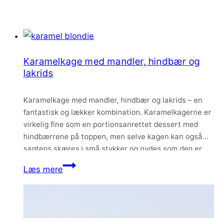
Karamelkage med mandler, hindbær og
lakrids
Karamelkage med mandler, hindbær og lakrids – en
fantastisk og lækker kombination. Karamelkagerne er
virkelig fine som en portionsanrettet dessert med
hindbærrene på toppen, men selve kagen kan også
sagtens skæres i små stykker og nydes som den er.
For kagen i sig selv smager virkelig godt – en
Karamelkage
Læs mere
mellemting mellem en brownie og en…
med
mandler,
hindbær