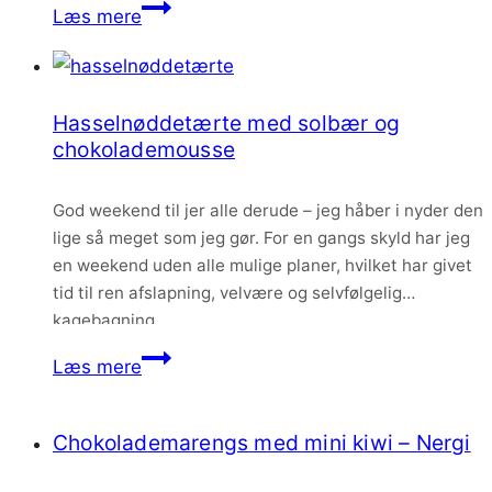
Brownie
Læs mere
god…
med
praliné
og
Hasselnøddetærte med solbær og
mælkechokolademousse
chokolademousse
God weekend til jer alle derude – jeg håber i nyder den
lige så meget som jeg gør. For en gangs skyld har jeg
en weekend uden alle mulige planer, hvilket har givet
tid til ren afslapning, velvære og selvfølgelig
kagebagning.
Hasselnøddetærte
Læs mere
med
solbær
Chokolademarengs med mini kiwi – Nergi
og
chokolademousse