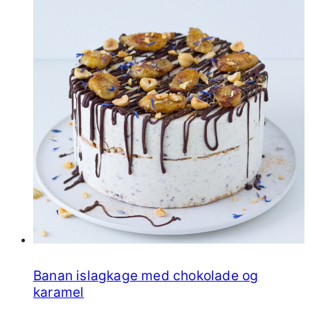
og
lakrids
Banan islagkage med chokolade og
karamel