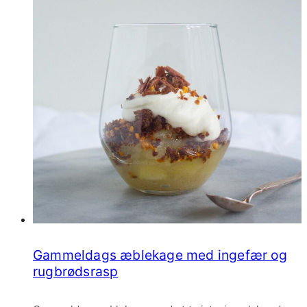
Gammeldags æblekage med ingefær og
rugbrødsrasp