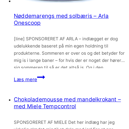
Nøddemarengs med solbæris – Arla
Onescoop
[line] SPONSORERET AF ARLA – indlægget er dog
udelukkende baseret på min egen holdning til
produkterne. Sommeren er over os og det betyder for
mig is i lange baner – for hvis der er noget der hører
sig sommeren til så er det altså is. Og i den
forbindelse har jeg været så heldig at…
Nøddemarengs
Læs mere
med
solbæris
Chokolademousse med mandelkrokant –
–
med Miele Tempcontrol
Arla
Onescoop
SPONSORERET AF MIELE Det her indlæg har jeg