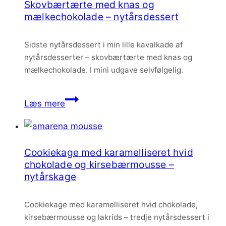
Skovbærtærte med knas og
skovbærmousse
mælkechokolade – nytårsdessert
og
vaniljemousse
Sidste nytårsdessert i min lille kavalkade af
nytårsdesserter – skovbærtærte med knas og
mælkechokolade. I mini udgave selvfølgelig.
Skovbærtærte
Læs mere
med
knas
og
Cookiekage med karamelliseret hvid
mælkechokolade
chokolade og kirsebærmousse –
–
nytårskage
nytårsdessert
Cookiekage med karamelliseret hvid chokolade,
kirsebærmousse og lakrids – tredje nytårsdessert i