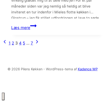
virkelig glædet mig til at dele med jer! For et par
måneder siden var jeg nemlig så heldig at blive
inviteret en tur indenfor i Mieles flotte køkken i
Glostrup – jeg fik stillet udfordringen at lave to søde
opskrifter på deres nye TempControl kogeplade,
Chokolademousse
Læs mere
hvilket selvfølgelig…
med
mandelkrokant
Forrige
Næste
Side
1
2
3
4
5
…
7
–
side
side
med
navigation
Miele
Tempcontrol
© 2026 Pilens Køkken - WordPress-tema af
Kadence WP