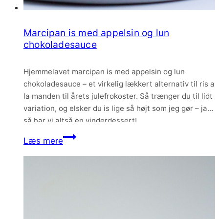
Marcipan is med appelsin og lun
chokoladesauce
Hjemmelavet marcipan is med appelsin og lun
chokoladesauce – et virkelig lækkert alternativ til ris a
la manden til årets julefrokoster. Så trænger du til lidt
variation, og elsker du is lige så højt som jeg gør – ja
så har vi altså en vinderdessert!
Marcipan
Læs mere
is
med
appelsin
og
lun
chokoladesauce