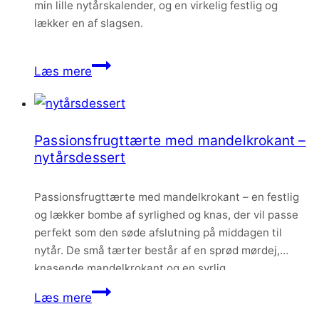
min lille nytårskalender, og en virkelig festlig og
lækker en af slagsen.
Cookiekage
Læs mere
med
karamelliseret
hvid
Passionsfrugttærte med mandelkrokant –
chokolade
nytårsdessert
og
kirsebærmousse
Passionsfrugttærte med mandelkrokant – en festlig
–
og lækker bombe af syrlighed og knas, der vil passe
nytårskage
perfekt som den søde afslutning på middagen til
nytår. De små tærter består af en sprød mørdej,
knasende mandelkrokant og en syrlig
passionsfrugtcurd, og så smager de intet mindre end
Passionsfrugttærte
Læs mere
fantastisk.
med