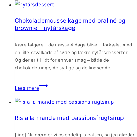
mandelkrokant
–
Chokolademousse kage med praliné og
nytårsdessert
brownie – nytårskage
Kære følgere – de næste 4 dage bliver i forkælet med
en lille kavalkade af søde og lækre nytårsdesserter.
Og der er til lidt for enhver smag – både de
chokoladetunge, de syrlige og de knasende.
Chokolademousse
Læs mere
kage
med
praliné
Ris a la mande med passionsfrugtsirup
og
brownie
[line] Nu nærmer vi os endelig juleaften, og jeg glæder
–