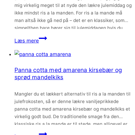
mig virkelig meget til at nyde den lækre julemiddag og
nytårskage
ikke mindst ris a la manden. For ris a la mande må
man altså ikke gå ned på – det er en klassiker, som
simpelthen bare hører sig til julemiddagen hvis du
spørger mig.
Ris
Læs mere
a
la
mande
Panna cotta med amarena kirsebær og
med
sprød mandelkiks
passionsfrugtsirup
Mangler du et lækkert alternativ til ris a la manden til
julefrokosten, så er denne lækre vaniljeprikkede
panna cotta med amarena kirsebær og mandelkiks et
virkelig godt bud. De traditionelle smage fra den
klassiske ris a la mande er til stede, men alligevel er
det en helt anderledes dessert. Den er både smuk at
Panna