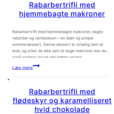
Rabarbertrifli med
hjemmebagte makroner
Rabarbertrifli med hjemmebagte makroner, bagte
rabarber og vaniljeskum – en skøn og simpel
sommerdessert. Denne dessert er virkelig nem at
lave, og orker du ikke selv at bage makroner kan du
også sagtens bruge den købte variant.
Rabarbertrifli
Læs mere
med
hjemmebagte
makroner
Rabarbertrifli med
flødeskyr og karamelliseret
hvid chokolade