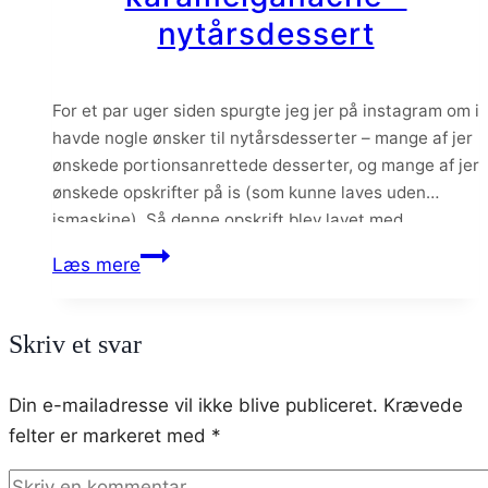
nytårsdessert
For et par uger siden spurgte jeg jer på instagram om i
havde nogle ønsker til nytårsdesserter – mange af jer
ønskede portionsanrettede desserter, og mange af jer
ønskede opskrifter på is (som kunne laves uden
ismaskine). Så denne opskrift blev lavet med
udgangspunkt i disse ønsker.
Limeparfait
Læs mere
med
pistaciemazarin
Skriv et svar
og
karamelganache
Din e-mailadresse vil ikke blive publiceret.
Krævede
–
felter er markeret med
*
nytårsdessert