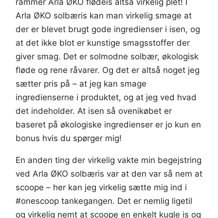
rammer Arla ØKO flødeis altså virkelig plet! I
Arla ØKO solbæris kan man virkelig smage at
der er blevet brugt gode ingredienser i isen, og
at det ikke blot er kunstige smagsstoffer der
giver smag. Det er solmodne solbær, økologisk
fløde og rene råvarer. Og det er altså noget jeg
sætter pris på – at jeg kan smage
ingredienserne i produktet, og at jeg ved hvad
det indeholder. At isen så ovenikøbet er
baseret på økologiske ingredienser er jo kun en
bonus hvis du spørger mig!
En anden ting der virkelig vakte min begejstring
ved Arla ØKO solbæris var at den var så nem at
scoope – her kan jeg virkelig sætte mig ind i
#onescoop tankegangen. Det er nemlig ligetil
og virkelig nemt at scoope en enkelt kugle is og