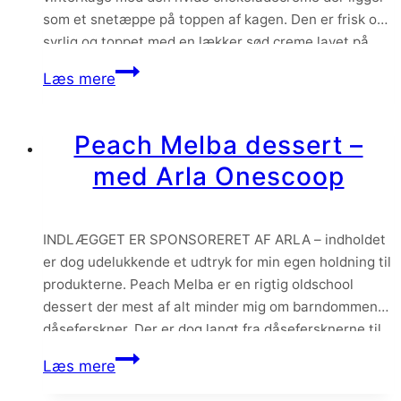
som et snetæppe på toppen af kagen. Den er frisk og
syrlig og toppet med en lækker sød creme lavet på
hvid chokolade. Kokos, hvid chokolade og citron er
Frisk
Læs mere
som altid en…
kokoskage
med
Peach Melba dessert –
citron
med Arla Onescoop
og
hvid
chokoladecreme
INDLÆGGET ER SPONSORERET AF ARLA – indholdet
er dog udelukkende et udtryk for min egen holdning til
produkterne. Peach Melba er en rigtig oldschool
dessert der mest af alt minder mig om barndommens
dåseferskner. Der er dog langt fra dåsefersknerne til
denne sommerlige og virkelig velsmagende dessert!
Peach
Læs mere
Og det bedste af det hele er at…
Melba