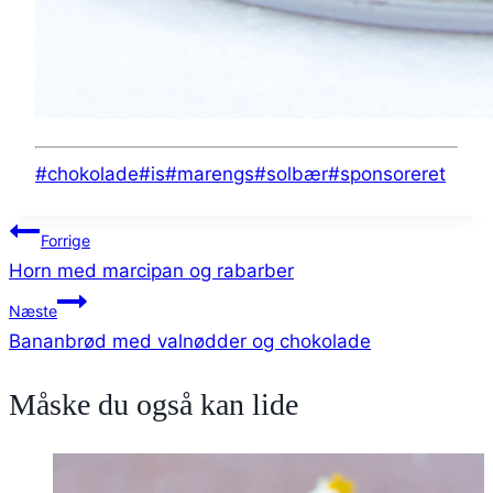
Indlæg-
#
chokolade
#
is
#
marengs
#
solbær
#
sponsoreret
tags:
Indlægsnavigation
Forrige
Horn med marcipan og rabarber
Næste
Bananbrød med valnødder og chokolade
Måske du også kan lide