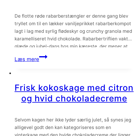
De flotte røde rabarberstængler er denne gang blev
tryllet om til en lækker vaniljeprikket rabarberkompot
lagt i lag med syrlig flødeskyr og crunchy granola med
karamelliseret hvid chokolade. Rabarbertriflien vakte
glæde og jubel-dans hos min kæreste, der mener at
den må havne i toppen af yndlingsdesserter.
Rabarbertrifli
Læs mere
med
flødeskyr
og
Frisk kokoskage med citron
karamelliseret
og hvid chokoladecreme
hvid
chokolade
Selvom kagen her ikke lyder særlig julet, så synes jeg
alligevel godt den kan kategoriseres som en
vinterkage med den hvide chokoladecreme der ligger