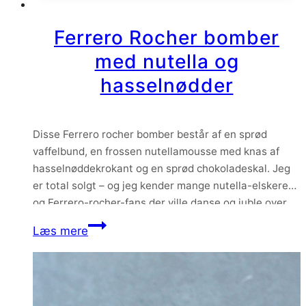
dessert
–
Ferrero Rocher bomber
med
med nutella og
Arla
hasselnødder
Onescoop
Disse Ferrero rocher bomber består af en sprød
vaffelbund, en frossen nutellamousse med knas af
hasselnøddekrokant og en sprød chokoladeskal. Jeg
er total solgt – og jeg kender mange nutella-elskere
og Ferrero-rocher-fans der ville danse og juble over
desserten her.
Ferrero
Læs mere
Rocher
bomber
med
nutella