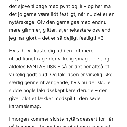
det sjove tilbage med pynt og lir – og her må
det jo gerne være lidt festligt, når nu det er en
nytårskage! Giv den gerne gas med endnu
mere glimmer, glitter, stjernekastere osv end
jeg har gjort – det er så dejligt festligt! <3
Hvis du vil kaste dig ud i en lidt mere
utraditionel kage der virkelig smager helt og
aldeles FANTASTISK – så er det her altså et
virkelig godt bud! Og lakridsen er virkelig ikke
særlig gennemtrængende, hvis nu der skulle
sidde nogle lakridsskeptikere derude – den
giver blot et lækker modspil til den søde
karamelsmag.
I morgen kommer sidste nytårsdessert for i år
på bloggen – hvem har sagt at man kun skal