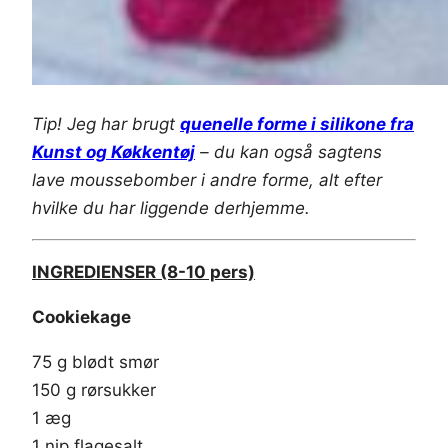
Tip! Jeg har brugt
quenelle forme i silikone fra
Kunst og Køkkentøj
– du kan også sagtens
lave moussebomber i andre forme, alt efter
hvilke du har liggende derhjemme.
INGREDIENSER (8-10 pers)
Cookiekage
75 g blødt smør
150 g rørsukker
1 æg
1 nip flagesalt