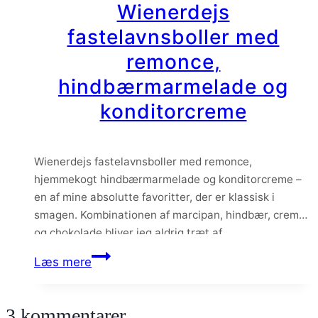
Wienerdejs
mascarpone
fastelavnsboller med
remonce,
hindbærmarmelade og
konditorcreme
Wienerdejs fastelavnsboller med remonce,
hjemmekogt hindbærmarmelade og konditorcreme –
en af mine absolutte favoritter, der er klassisk i
smagen. Kombinationen af marcipan, hindbær, creme
og chokolade bliver jeg aldrig træt af.
Wienerdejs
Læs mere
fastelavnsboller
med
3 kommentarer
remonce,