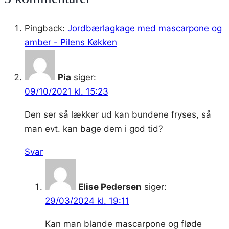
hindbærmarmelade
og
Pingback:
Jordbærlagkage med mascarpone og
konditorcreme
amber - Pilens Køkken
Pia
siger:
09/10/2021 kl. 15:23
Den ser så lækker ud kan bundene fryses, så
man evt. kan bage dem i god tid?
Svar
Elise Pedersen
siger:
29/03/2024 kl. 19:11
Kan man blande mascarpone og fløde