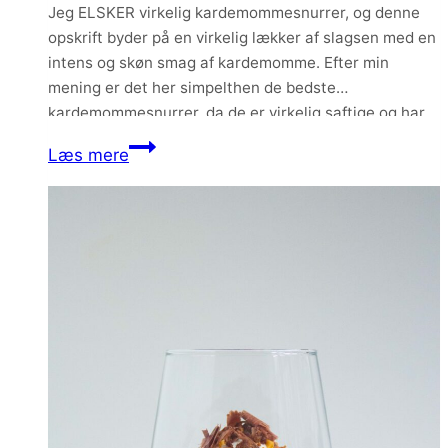
Jeg ELSKER virkelig kardemommesnurrer, og denne
opskrift byder på en virkelig lækker af slagsen med en
intens og skøn smag af kardemomme. Efter min
mening er det her simpelthen de bedste
kardemommesnurrer, da de er virkelig saftige og har
en helt fantastisk smag.
Kardemommesnurrer
Læs mere
–
de
bedste!