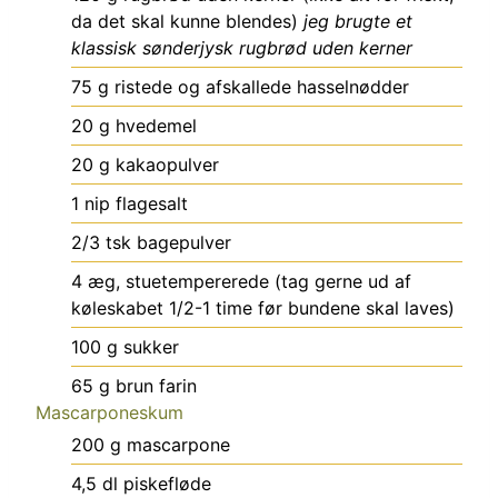
da det skal kunne blendes)
jeg brugte et
klassisk sønderjysk rugbrød uden kerner
75
g
ristede og afskallede hasselnødder
20
g
hvedemel
20
g
kakaopulver
1
nip
flagesalt
2/3
tsk
bagepulver
4
æg, stuetempererede (tag gerne ud af
køleskabet 1/2-1 time før bundene skal laves)
100
g
sukker
65
g
brun farin
Mascarponeskum
200
g
mascarpone
4,5
dl
piskefløde