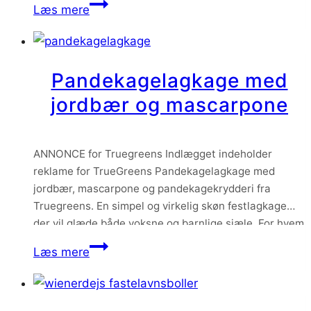
Gammeldags
Læs mere
håber at i synes lige så godt om dem som…
fastelavnsboller
med
vaniljecreme
Pandekagelagkage med
og
jordbær og mascarpone
remonce
ANNONCE for Truegreens Indlægget indeholder
reklame for TrueGreens Pandekagelagkage med
jordbær, mascarpone og pandekagekrydderi fra
Truegreens. En simpel og virkelig skøn festlagkage
der vil glæde både voksne og barnlige sjæle. For hvem
er ikke vild med sådan en stak pandekager og så i
Pandekagelagkage
Læs mere
lagkageform?
med
jordbær
og