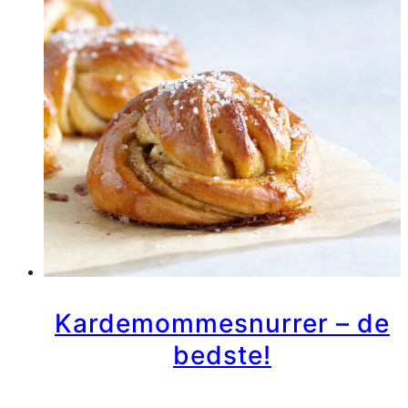
og
mandler
Kardemommesnurrer – de
bedste!