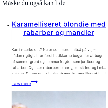
Måske du også kan lide
Karamelliseret blondie med
rabarber og mandler
Kan i mærke det? Nu er sommeren altså på vej –
sådan rigtigt. Især fordi butikkerne begynder at bugne
af sommergrønt og sommerfrugter som jordbær og
rabarber. Og især rabarberne har gjort sit indtog i mit
køkken. Denne gang i selskab med karamelliseret hvid
chokolade og sprøde mandler. Den blonde udgave af
Karamelliseret
Læs mere
den klassiske brownie…
blondie
med
rabarber