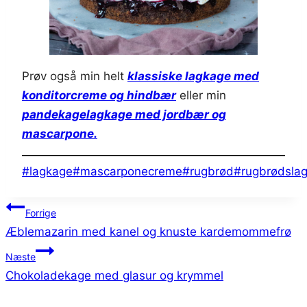
Prøv også min helt
klassiske lagkage med
konditorcreme og hindbær
eller min
pandekagelagkage med jordbær og
mascarpone.
Indlæg-
#
lagkage
#
mascarponecreme
#
rugbrød
#
rugbrødsla
tags:
Indlægsnavigation
Forrige
Æblemazarin med kanel og knuste kardemommefrø
Næste
Chokoladekage med glasur og krymmel