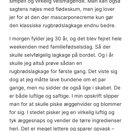
simpelt og virkelig velsmagende. Man kan også
sagtens nøjes med flødeskum, men jeg lover
jer for at den der mascarponecreme kun gør
den klassiske rugbrødslagkage endnu bedre.
I morgen fylder jeg 30 år, og det blev fejret hele
weekenden med familiefødselsdag. Så der
skulle selvfølgelig lagkage på bordet. Og i år
skulle jeg altså prøve sådan en
rugbrødslagkage for første gang. Det viste sig
dog at jeg måtte lave bundene om et par
gange, men nu sidder de også lige i skabet. De
er både luftige og saftige. I min opskrift slipper
man for at skulle piske æggehvider og blommer
for sig. I stedet pisker jeg en virkelig luftig og
tyk æggesnaps og vender de tørre ingredienser
heri. Det er meget lettere og sparer opvask –