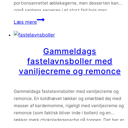
portionsanrettet æblekagerne, men desserten kan
også sagtens serveres i et stort fad hvis man
foretrækker dette.
Gammeldags
Læs mere
æblekage
med
ingefær
Gammeldags
og
fastelavnsboller med
rugbrødsrasp
vaniljecreme og remonce
Gammeldags fastelavnsboller med vaniljecreme og
remonce. En koldhævet lækker og smørblød dej med
masser af kardemomme, rigeligt med vaniljecreme og
remonce (som faktisk bliver inde i bollen) og en
lækker mørk chokoladeganache på toppen. Det her er
min absolut bedste opskrift på fastelavnsboller, og jeg