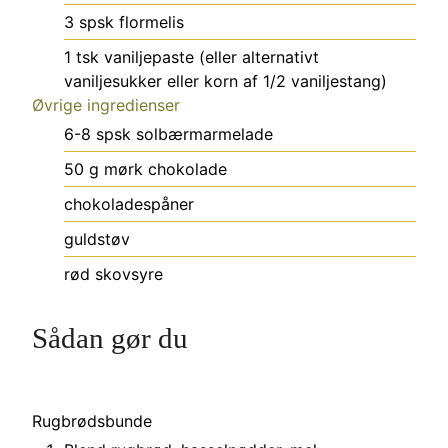
3
spsk
flormelis
1
tsk
vaniljepaste (eller alternativt
vaniljesukker eller korn af 1/2 vaniljestang)
Øvrige ingredienser
6-8
spsk
solbærmarmelade
50
g
mørk chokolade
chokoladespåner
guldstøv
rød skovsyre
Sådan gør du
Rugbrødsbunde