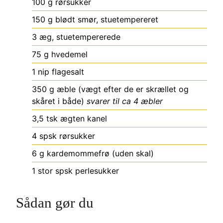
100
g
rørsukker
150
g
blødt smør, stuetempereret
3
æg, stuetempererede
75
g
hvedemel
1
nip
flagesalt
350
g
æble (vægt efter de er skrællet og
skåret i både)
svarer til ca 4 æbler
3,5
tsk
ægten kanel
4
spsk
rørsukker
6
g
kardemommefrø (uden skal)
1
stor spsk
perlesukker
Sådan gør du