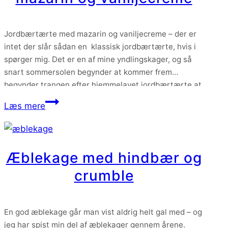
Jordbærtærte med mazarin og vaniljecreme – der er
intet der slår sådan en klassisk jordbærtærte, hvis i
spørger mig. Det er en af mine yndlingskager, og så
snart sommersolen begynder at kommer frem
begynder trangen efter hjemmelavet jordbærtærte at
melde sig. Og den skal altså helst laves med søde
Jordbærtærte
Læs mere
danske jordbær, så jeg giver den…
med
mazarin
og
Æblekage med hindbær og
vaniljecreme
crumble
En god æblekage går man vist aldrig helt gal med – og
jeg har spist min del af æblekager gennem årene.