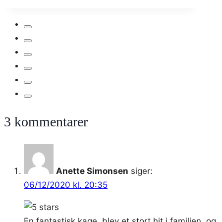
med
æble,
kanel
og
kardemomme
3 kommentarer
Anette Simonsen
siger:
06/12/2020 kl. 20:35
En fantastisk kage, blev et stort hit i familien, og