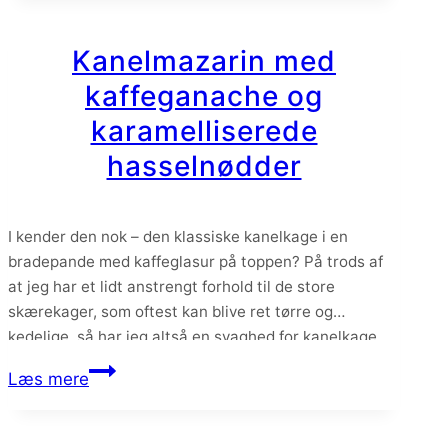
citron
og
Kanelmazarin med
amarena
kaffeganache og
kirsebær
karamelliserede
hasselnødder
I kender den nok – den klassiske kanelkage i en
bradepande med kaffeglasur på toppen? På trods af
at jeg har et lidt anstrengt forhold til de store
skærekager, som oftest kan blive ret tørre og
kedelige, så har jeg altså en svaghed for kanelkage.
Derfor har jeg pimpet den klassiske kanelkage og
Kanelmazarin
Læs mere
lavet en…
med
kaffeganache