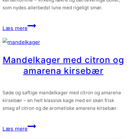
som nydes allerbedst lune med rigeligt smør.
Bamseboller
Læs mere
med
æble,
kanel
Mandelkager med citron og
og
amarena kirsebær
kardemomme
Søde og saftige mandelkager med citron og amarena
kirsebær – en helt klassisk kage med en skøn frisk
smag af citron og de aromatiske amarena kirsebær.
Mandelkager
Læs mere
med