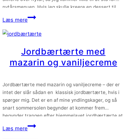
nytårsmenuen. Hvis jeg skulle kreere en dessert til
nytår, så er jeg ikke i tvivl om…
Nytårsdessert:
Læs mere
Gateau
Marcel
med
Jordbærtærte med
hindbær
mazarin og vaniljecreme
surprise
Jordbærtærte med mazarin og vaniljecreme – der er
intet der slår sådan en klassisk jordbærtærte, hvis i
spørger mig. Det er en af mine yndlingskager, og så
snart sommersolen begynder at kommer frem
begynder trangen efter hjemmelavet jordbærtærte at
melde sig. Og den skal altså helst laves med søde
Jordbærtærte
Læs mere
danske jordbær, så jeg giver den…
med