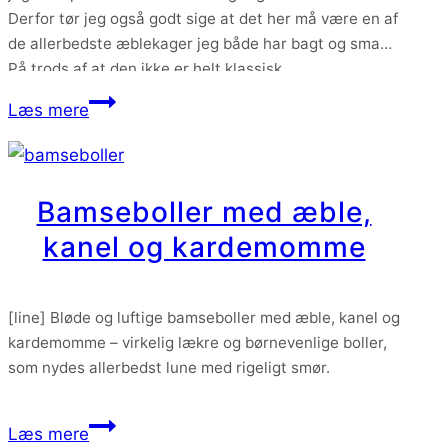
Derfor tør jeg også godt sige at det her må være en af
de allerbedste æblekager jeg både har bagt og smagt.
På trods af at den ikke er helt klassisk.
Æblekage
Læs mere
med
hindbær
og
Bamseboller med æble,
crumble
kanel og kardemomme
[line] Bløde og luftige bamseboller med æble, kanel og
kardemomme – virkelig lækre og børnevenlige boller,
som nydes allerbedst lune med rigeligt smør.
Bamseboller
Læs mere