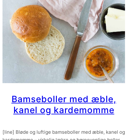
Bamseboller med æble,
kanel og kardemomme
[line] Bløde og luftige bamseboller med æble, kanel og
kardemomme – virkelig lækre og børnevenlige boller,