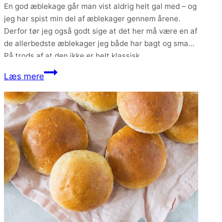
En god æblekage går man vist aldrig helt gal med – og
jeg har spist min del af æblekager gennem årene.
Derfor tør jeg også godt sige at det her må være en af
de allerbedste æblekager jeg både har bagt og smagt.
På trods af at den ikke er helt klassisk.
Æblekage
Læs mere
med
hindbær
og
crumble