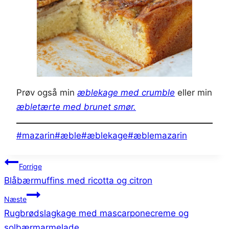
Prøv også min
æblekage med crumble
eller min
æbletærte med brunet smør.
Indlæg-
#
mazarin
#
æble
#
æblekage
#
æblemazarin
tags:
Indlægsnavigation
Forrige
Blåbærmuffins med ricotta og citron
Næste
Rugbrødslagkage med mascarponecreme og
solbærmarmelade