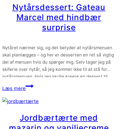
og
Nytårsdessert: Gateau
karamelliserede
Marcel med hindbær
hasselnødder
surprise
Nytåret nærmer sig, og det betyder at nytårsmenuen
skal planlægges – og her er desserten en ret så vigtig
del af menuen hvis du spørger mig. Selv tager jeg på
skiferie over nytår, så jeg kommer ikke til at stå for
nytårsmenuen. Hvis jeg skulle kreere en dessert til
nytår, så er jeg ikke i tvivl om…
Nytårsdessert:
Læs mere
Gateau
Marcel
med
Jordbærtærte med
hindbær
mazarin og vaniljecreme
surprise