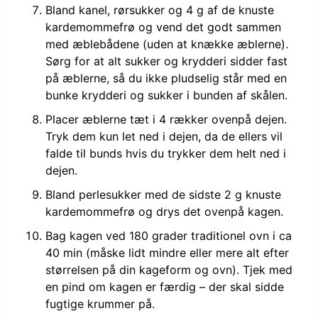
Bland kanel, rørsukker og 4 g af de knuste
kardemommefrø og vend det godt sammen
med æblebådene (uden at knække æblerne).
Sørg for at alt sukker og krydderi sidder fast
på æblerne, så du ikke pludselig står med en
bunke krydderi og sukker i bunden af skålen.
Placer æblerne tæt i 4 rækker ovenpå dejen.
Tryk dem kun let ned i dejen, da de ellers vil
falde til bunds hvis du trykker dem helt ned i
dejen.
Bland perlesukker med de sidste 2 g knuste
kardemommefrø og drys det ovenpå kagen.
Bag kagen ved 180 grader traditionel ovn i ca
40 min (måske lidt mindre eller mere alt efter
størrelsen på din kageform og ovn). Tjek med
en pind om kagen er færdig – der skal sidde
fugtige krummer på.