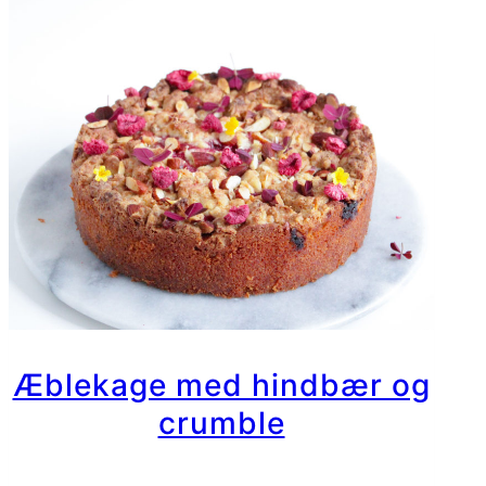
mazarin
og
vaniljecreme
Æblekage med hindbær og
crumble