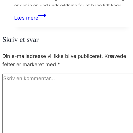
er der jo en god undskyldning for at bage lidt kage.
Bananmuffins
Læs mere
med
peanuts
Skriv et svar
og
peanutbutterganache
Din e-mailadresse vil ikke blive publiceret.
Krævede
felter er markeret med
*