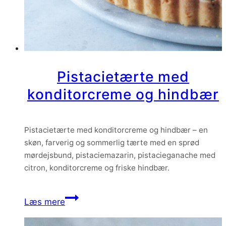
Pistacietærte med
konditorcreme og hindbær
Pistacietærte med konditorcreme og hindbær – en
skøn, farverig og sommerlig tærte med en sprød
mørdejsbund, pistaciemazarin, pistacieganache med
citron, konditorcreme og friske hindbær.
Pistacietærte
Læs mere
med
konditorcreme