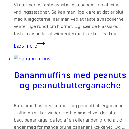
Vi nærmer os fastelavnsbollesæsonen – en af mine
yndlingssæsoner. Så kan man lige klare at det er slut
med julegodterne, når man ved at fastelavnsbollerne
venter lige rundt om hjørnet. Og især de klassiske
fastelavnsboller af wienerdej med lækkert fyld og
konditorcreme er en af mine favoritter. Selvom jeg
Fastelavnsboller
Læs mere
helst ikke vil vælge – bare…
af
wienerdej
med
Bananmuffins med peanuts
pistacieremonce,
og peanutbutterganache
nougat
og
konditorcreme
Bananmuffins med peanuts og peanutbutterganache
– altid en sikker vinder. Herhjemme bliver der ofte
bagt banankage, da jeg af en eller anden grund altid
ender med for mange brune bananer i køkkenet. Og så