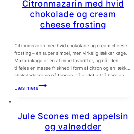
Citronmazarin med hvid
chokolade og cream
cheese frosting
Citronmazarin med hvid chokolade og cream cheese
frosting – en super simpel, men virkelig lækker kage.
Mazarinkage er en af mine favoritter, og når den
tilføjes en masse friskhed i form af citron og en lækker
chokoladecreme på toppen, så er det altså bare en
sikker vinder.
Citronmazarin
Læs mere
med
hvid
chokolade
Jule Scones med appelsin
og
og valnødder
cream