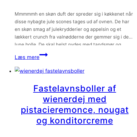
cheese
frosting
Mmmmmh en skøn duft der spreder sig i køkkenet når
disse nybagte jule scones tages ud af ovnen. De har
en skøn smag af julekrydderier og appelsin og et
lækkert crunch fra valnødderne der gemmer sig i den
lune bolle. De skal helst nydes med tandsmør og
eventuelt en klat god marmelade. Og så en…
Jule
Læs mere
Scones
med
appelsin
Fastelavnsboller af
og
wienerdej med
valnødder
pistacieremonce, nougat
og konditorcreme