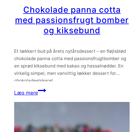
Chokolade panna cotta
med passionsfrugt bomber
og kiksebund
Et lækkert bud på årets nytårsdessert – en fløjlsblød
chokolade panna cotta med passionsfrugtbomber og
en sprød kiksebund med kakao og hasselnødder. En
virkelig simpel, men vanvittig lækker dessert for
chokoladeelskere!
Chokolade
Læs mere
panna
cotta
med
passionsfrugt
bomber