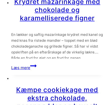
Krydret mazarinkage med
birkes
chokolade og
og
cream
karamelliserede figner
cheese
frosting
En lækker og saftig mazarinkage krydret med kanel og
med knas fra ristede mandler – toppet med en blød
chokoladeganache og grillede figner. Så har vi vidst
opskriften på en efterårskage af de virkelig lækre.
Både en fryd for øjet og en fryd for ganen.
Mazarinkage er en af mine favorit basiskager – jeg
Krydret
Læs mere
elsker…
mazarinkage
med
chokolade
Kæmpe cookiekage med
og
ekstra chokolade,
karamelliserede