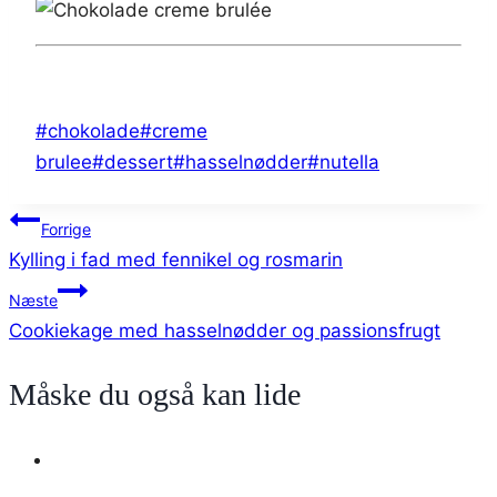
Indlæg-
#
chokolade
#
creme
tags:
brulee
#
dessert
#
hasselnødder
#
nutella
Indlægsnavigation
Forrige
Kylling i fad med fennikel og rosmarin
Næste
Cookiekage med hasselnødder og passionsfrugt
Måske du også kan lide