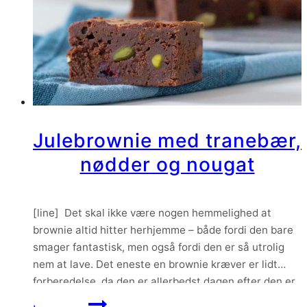
Julebrownie med tranebær,
nødder og nougat
[line] Det skal ikke være nogen hemmelighed at
brownie altid hitter herhjemme – både fordi den bare
smager fantastisk, men også fordi den er så utrolig
nem at lave. Det eneste en brownie kræver er lidt
forberedelse, da den er allerbedst dagen efter den er
bagt. Det betyder dog ikke at man ikke kan
Julebrownie