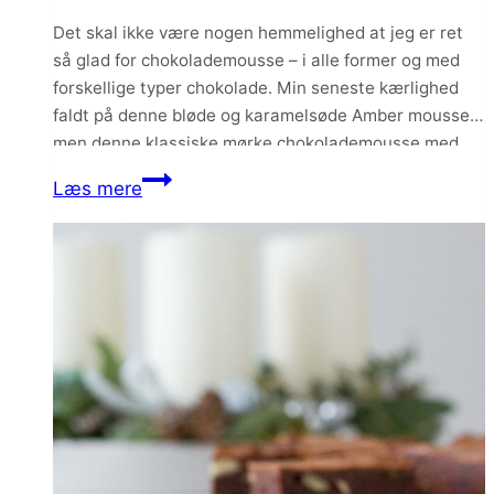
Det skal ikke være nogen hemmelighed at jeg er ret
så glad for chokolademousse – i alle former og med
forskellige typer chokolade. Min seneste kærlighed
faldt på denne bløde og karamelsøde Amber mousse –
men denne klassiske mørke chokolademousse med
friske hindbær og sprød marcipankiks giver kamp til
Mørk
Læs mere
stregen. Allerhelst vil jeg faktisk bare…
chokolademousse
med
hindbær
og
marcipankiks