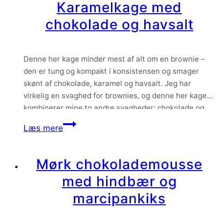
Karamelkage med
chokolade og havsalt
Denne her kage minder mest af alt om en brownie –
den er tung og kompakt i konsistensen og smager
skønt af chokolade, karamel og havsalt. Jeg har
virkelig en svaghed for brownies, og denne her kage
kombinerer mine to andre svagheder: chokolade og
karamel.
Karamelkage
Læs mere
med
chokolade
Mørk chokolademousse
og
med hindbær og
havsalt
marcipankiks