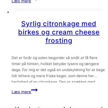
Læs mere
smugspise…
med
tranebær,
nødder
Syrlig citronkage med
og
birkes og cream cheese
nougat
frosting
Det er forår og solen begynder så småt at få flere
timer på himlen, hvilket betyder lysere og længere
dage. For mig er det også en undskyldning for at bage
lidt lettere og mere friske kager, som denne her
herlighed af en citronkage. Den er spækket med
citrus, knasende birkes og så får den følgesvend…
Syrlig
Læs mere
citronkage
med