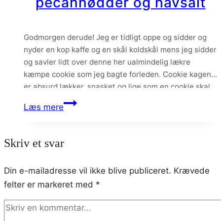
pecannødder og havsalt
figner
Godmorgen derude! Jeg er tidligt oppe og sidder og
nyder en kop kaffe og en skål koldskål mens jeg sidder
og savler lidt over denne her ualmindelig lækre
kæmpe cookie som jeg bagte forleden. Cookie kagen
er absurd lækker, snasket og lige som en cookie skal
være – chewy i kanterne og blød indeni. Fordelen…
Kæmpe
Læs mere
cookiekage
med
Skriv et svar
ekstra
chokolade,
Din e-mailadresse vil ikke blive publiceret.
Krævede
pecannødder
felter er markeret med
*
og
havsalt