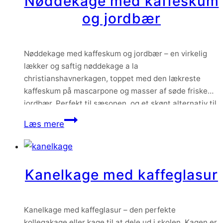
Nøddekage med kaffeskum
og jordbær
Nøddekage med kaffeskum og jordbær – en virkelig
lækker og saftig nøddekage a la
christianshavnerkagen, toppet med den lækreste
kaffeskum på mascarpone og masser af søde friske
jordbær. Perfekt til sæsonen, og et skønt alternativ til
den klassiske jordbærtærte.
Nøddekage
Læs mere
med
kaffeskum
og
Kanelkage med kaffeglasur
jordbær
Kanelkage med kaffeglasur – den perfekte
kollegakage eller kage til at dele ud i skolen. Kagen er