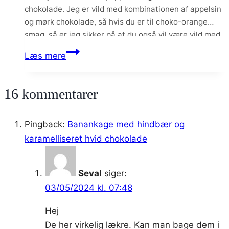
chokolade. Jeg er vild med kombinationen af appelsin
og mørk chokolade, så hvis du er til choko-orange
smag, så er jeg sikker på at du også vil være vild med
denne her kage.
Svampet
Læs mere
mandelkage
med
16 kommentarer
frisk
appelsin
og
Pingback:
Banankage med hindbær og
chokolade
karamelliseret hvid chokolade
Seval
siger:
03/05/2024 kl. 07:48
Hej
De her virkelig lækre. Kan man bage dem i