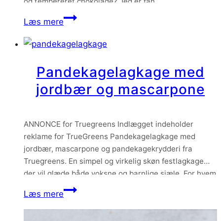
og tempereret chokolade? Jeg er fan.
Æbleskiver
Læs mere
med
hindbærcoulis
og
Pandekagelagkage med
chokoladeganache
jordbær og mascarpone
ANNONCE for Truegreens Indlægget indeholder
reklame for TrueGreens Pandekagelagkage med
jordbær, mascarpone og pandekagekrydderi fra
Truegreens. En simpel og virkelig skøn festlagkage
der vil glæde både voksne og barnlige sjæle. For hvem
er ikke vild med sådan en stak pandekager og så i
Pandekagelagkage
Læs mere
lagkageform?
med
jordbær