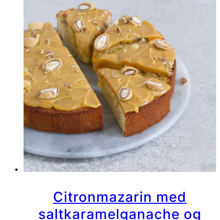
og
mascarpone
Citronmazarin med
saltkaramelganache og