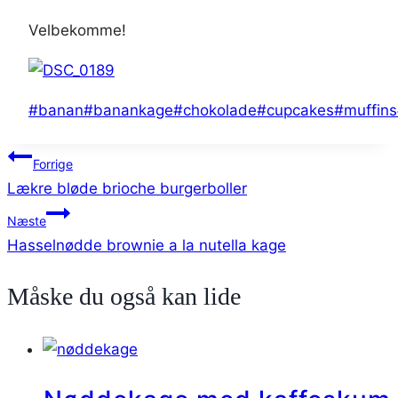
Velbekomme!
Indlæg-
#
banan
#
banankage
#
chokolade
#
cupcakes
#
muffins
tags:
Indlægsnavigation
Forrige
Lækre bløde brioche burgerboller
Næste
Hasselnødde brownie a la nutella kage
Måske du også kan lide