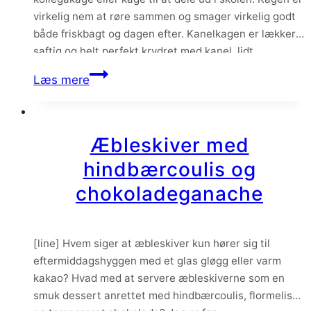
virkelig nem at røre sammen og smager virkelig godt
både friskbagt og dagen efter. Kanelkagen er lækker
saftig og helt perfekt krydret med kanel, lidt
kardemomme og en skøn kaffeglasur på toppen.
Kanelkage
Læs mere
med
kaffeglasur
Æbleskiver med
hindbærcoulis og
chokoladeganache
[line] Hvem siger at æbleskiver kun hører sig til
eftermiddagshyggen med et glas gløgg eller varm
kakao? Hvad med at servere æbleskiverne som en
smuk dessert anrettet med hindbærcoulis, flormelis