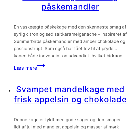
påskemandler
En vaskeægte påskekage med den skønneste smag af
syrlig citron og sød saltkaramelganache – inspireret af
Summerbirds påskemandler med amber chokolade og
passionsfrugt. Som også har fået lov til at pryde
kagen både indvendigt og udvendigt, hvilket bidrager
med en skøn smag og lækkert knas.
Citronmazarin
Læs mere
med
saltkaramelganache
Svampet mandelkage med
og
frisk appelsin og chokolade
påskemandler
Denne kage er fyldt med gode sager og den smager
lidt af jul med mandler, appelsin og masser af mørk