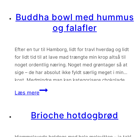
med
rygeost
Buddha bowl med hummus
dressing
og falafler
og
røget
laks
Efter en tur til Hamborg, lidt for travl hverdag og lidt
for lidt tid til at lave mad trængte min krop altså til
noget ordentlig næring. Noget med grøntager så at
sige – de har absolut ikke fyldt særlig meget i min
kost. Medmindre man kan kategorisere chokolade
som en grøntsag? Det resulterede i denne…
Buddha
Læs mere
bowl
med
Brioche hotdogbrød
hummus
og
falafler
Hjemmelavede hotdogs med hele molevitten – ja tak!