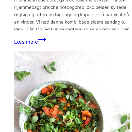
Hjemmebagt brioche hotdogbrød, øko pølser, syltede
røgløg og friterede løgringe og kapers – så har vi altså
en vinder. Vi nød denne kombi både sidste søndag og
igen i går. Og jeg kunne sagtens spise en omgang igen
i morgen. Men det som indlægget her skal handle…
Brioche
Læs mere
hotdogbrød