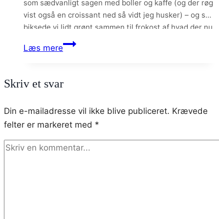
som sædvanligt sagen med boller og kaffe (og der røg
vist også en croissant ned så vidt jeg husker) – og så
biksede vi lidt grønt sammen til frokost af hvad der nu
havde gemt sig…
Grønkålssalat
Læs mere
med
røget
Skriv et svar
laks
og
Din e-mailadresse vil ikke blive publiceret.
Krævede
ristede
felter er markeret med
*
kikærter