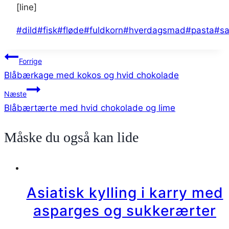
[line]
Indlæg-
#
dild
#
fisk
#
fløde
#
fuldkorn
#
hverdagsmad
#
pasta
#
sa
tags:
Indlægsnavigation
Forrige
Blåbærkage med kokos og hvid chokolade
Næste
Blåbærtærte med hvid chokolade og lime
Måske du også kan lide
Asiatisk kylling i karry med
asparges og sukkerærter