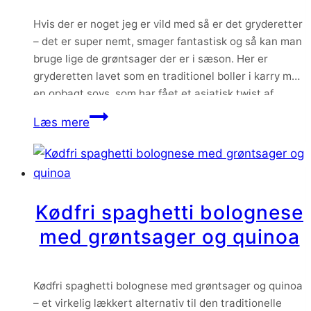
Hvis der er noget jeg er vild med så er det gryderetter
– det er super nemt, smager fantastisk og så kan man
bruge lige de grøntsager der er i sæson. Her er
gryderetten lavet som en traditionel boller i karry med
en opbagt sovs, som har fået et asiatisk twist af
kokosmælk, ingefær og…
Asiatisk
Læs mere
kylling
i
karry
med
Kødfri spaghetti bolognese
asparges
med grøntsager og quinoa
og
sukkerærter
Kødfri spaghetti bolognese med grøntsager og quinoa
– et virkelig lækkert alternativ til den traditionelle