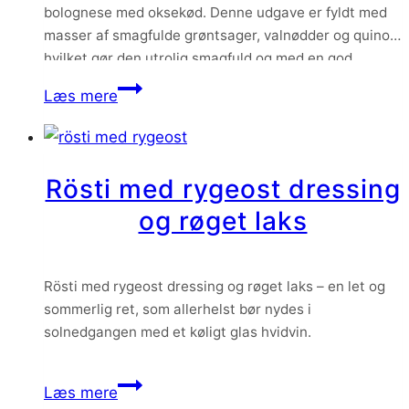
bolognese med oksekød. Denne udgave er fyldt med
masser af smagfulde grøntsager, valnødder og quinoa,
hvilket gør den utrolig smagfuld og med en god
konsistens. Man tænker nærmest ikke over at der ikke
Kødfri
Læs mere
er kød i retten.
spaghetti
bolognese
med
Rösti med rygeost dressing
grøntsager
og røget laks
og
quinoa
Rösti med rygeost dressing og røget laks – en let og
sommerlig ret, som allerhelst bør nydes i
solnedgangen med et køligt glas hvidvin.
Rösti
Læs mere