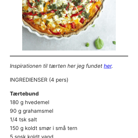
Inspirationen til tærten her jeg fundet
her
.
INGREDIENSER (4 pers)
Tærtebund
180 g hvedemel
90 g grahamsmel
1/4 tsk salt
150 g koldt smør i små tern
5 spsk koldt vand