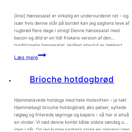
[line] Hønsesalat er virkelig en undervurderet ret – og
især hvis denne står på bordet kan jeg sagtens leve af
rugbrød flere dage i streg! Denne hønsesalat med
bacon og dild er en lidt friskere version af den
traditionelle hønsesalat. Hvilket absolut er lækkert
blandt julens tunge mad. Hønsesalat er proppet med
Hønsesalat
Læs mere
dild, cornichoner, kapers,…
med
bacon
Brioche hotdogbrød
og
dild
Hjemmelavede hotdogs med hele molevitten – ja tak!
Hjemmebagt brioche hotdogbrød, øko pølser, syltede
røgløg og friterede løgringe og kapers – så har vi altså
en vinder. Vi nød denne kombi både sidste søndag og
igen i går. Og jeg kunne sagtens spise en omgang igen