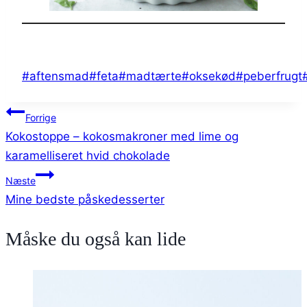
Indlæg-
#
aftensmad
#
feta
#
madtærte
#
oksekød
#
peberfrugt
tags:
Indlægsnavigation
Forrige
Kokostoppe – kokosmakroner med lime og
karamelliseret hvid chokolade
Næste
Mine bedste påskedesserter
Måske du også kan lide