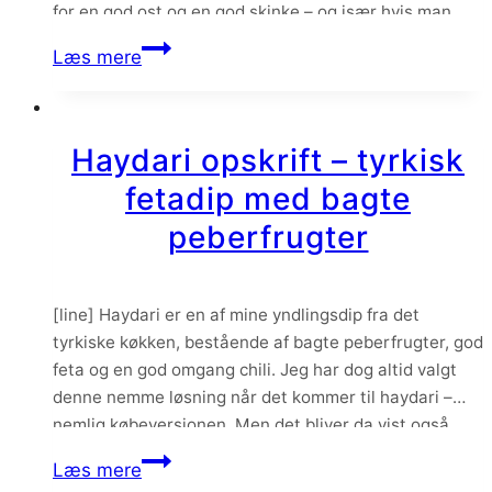
for en god ost og en god skinke – og især hvis man…
Hjemmelavet
Læs mere
toastbrød
Haydari opskrift – tyrkisk
fetadip med bagte
peberfrugter
[line] Haydari er en af mine yndlingsdip fra det
tyrkiske køkken, bestående af bagte peberfrugter, god
feta og en god omgang chili. Jeg har dog altid valgt
denne nemme løsning når det kommer til haydari –
nemlig købeversionen. Men det bliver da vist også
sidste gang, for hold nu op hvor er det nemt at…
Haydari
Læs mere
opskrift