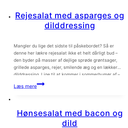
–
Rejesalat med asparges og
tyrkisk
dilddressing
fetadip
med
bagte
Mangler du lige det sidste til påskebordet? Så er
peberfrugter
denne her lækre rejesalat ikke et helt dårligt bud –
den byder på masser af dejlige sprøde grøntsager,
grillede asparges, rejer, smilende æg og en lækker
dilddressing. Lige til at kommer i sommerhumør af –
især når den akkompagneres af et glas koldt hvidvin
Rejesalat
Læs mere
og hjemmebagt…
med
asparges
og
Hønsesalat med bacon og
dilddressing
dild