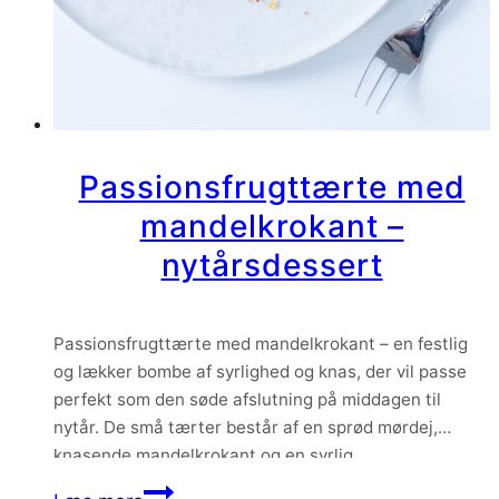
Passionsfrugttærte med
mandelkrokant –
nytårsdessert
Passionsfrugttærte med mandelkrokant – en festlig
og lækker bombe af syrlighed og knas, der vil passe
perfekt som den søde afslutning på middagen til
nytår. De små tærter består af en sprød mørdej,
knasende mandelkrokant og en syrlig
passionsfrugtcurd, og så smager de intet mindre end
Passionsfrugttærte