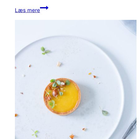
i morgen. Men det som indlægget her skal handle…
Brioche
Læs mere
hotdogbrød