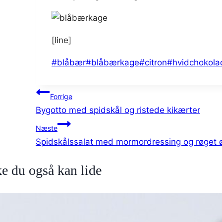
[line]
Indlæg-
#
blåbær
#
blåbærkage
#
citron
#
hvidchokola
tags:
Indlægsnavigation
Forrige
Bygotto med spidskål og ristede kikærter
Næste
Spidskålssalat med mormordressing og røget 
e du også kan lide