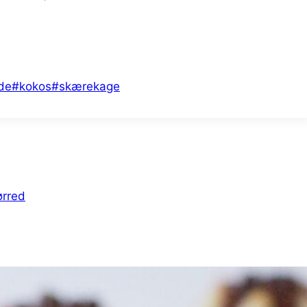
de
#
kokos
#
skærekage
ørred