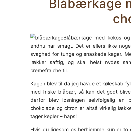
Blåbærkage m
ch
Blåbærkage med kokos og 
endnu har smagt. Det er ellers ikke noget
svaghed for tunge og snaskede kager. Me
lækker saftig, og skal helst nydes 
cremefraiche til.
Kagen blev til da jeg havde et køleskab fy
med friske blåbær, så kan det godt bliv
derfor blev løsningen selvfølgelig e
chokolade og citron er altså virkelig lækk
tager kegler – haps!
Hvis du ligesom os herhjemme kun er to 