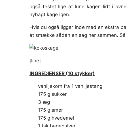
også testet lige at lune kagen lidt i ov
nybagt kage igen.
Hvis du også ligger inde med en ekstra bak
at smække sådan en sag her sammen. Så er
[line]
INGREDIENSER (10 stykker)
vaniljekorn fra 1 vaniljestang
175 g sukker
3 æg
175 g smør
175 g hvedemel
1 tsk bagepulver