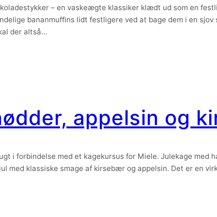
ladestykker – en vaskeægte klassiker klædt ud som en festl
ndelige bananmuffins lidt festligere ved at bage dem i en sjov 
al der altså…
ødder, appelsin og k
gt i forbindelse med et kagekursus for Miele. Julekage med h
jul med klassiske smage af kirsebær og appelsin. Det er en vir