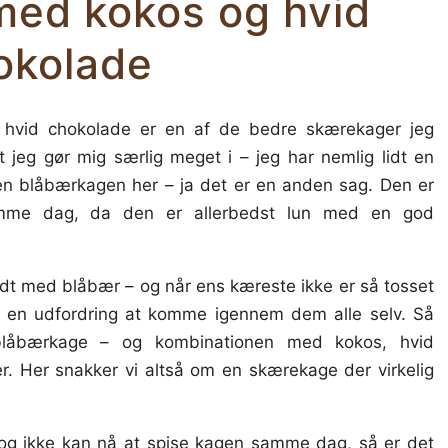
ed kokos og hvid
okolade
hvid chokolade er en af de bedre skærekager jeg
 jeg gør mig særlig meget i – jeg har nemlig lidt en
n blåbærkagen her – ja det er en anden sag. Den er
samme dag, da den er allerbedst lun med en god
ldt med blåbær – og når ens kæreste ikke er så tosset
e en udfordring at komme igennem dem alle selv. Så
n blåbærkage – og kombinationen med kokos, hvid
er. Her snakker vi altså om en skærekage der virkelig
og ikke kan nå at spise kagen samme dag, så er det