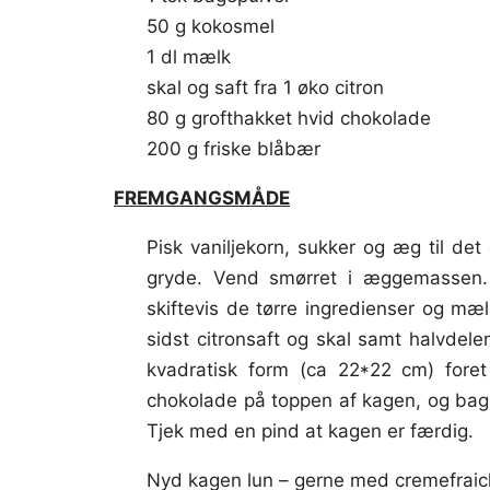
50 g kokosmel
1 dl mælk
skal og saft fra 1 øko citron
80 g grofthakket hvid chokolade
200 g friske blåbær
FREMGANGSMÅDE
Pisk vaniljekorn, sukker og æg til det
gryde. Vend smørret i æggemassen. 
skiftevis de tørre ingredienser og m
sidst citronsaft og skal samt halvdel
kvadratisk form (ca 22*22 cm) fore
chokolade på toppen af kagen, og bag 
Tjek med en pind at kagen er færdig.
Nyd kagen lun – gerne med cremefraiche