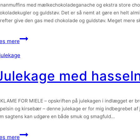
nanmuffins med mælkechokoladeganache og ekstra store choko
okoladekugler og guldstøv. Det er så nemt at gøre en helt almi
refter give den gas med chokolade og guldstøv. Meget mere sk
Bananmuffins
æs mere
med
mælkechokoladeganache
Julekage med hasseln
KLAME FOR MIELE – opskriften på julekagen i indlægget er bru
pelsin og kirsebær – denne julekage er for mig indbegrebet af 
m sagtens kan udgøre en både smuk og smagfuld…
Julekage
æs mere