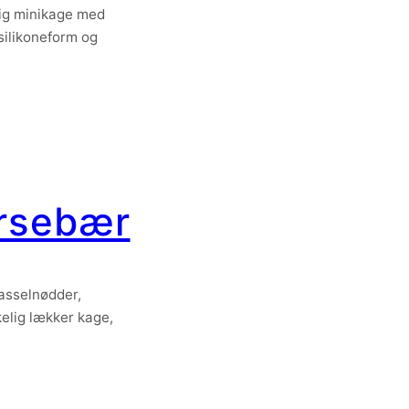
ig minikage med
silikoneform og
irsebær
asselnødder,
kelig lækker kage,