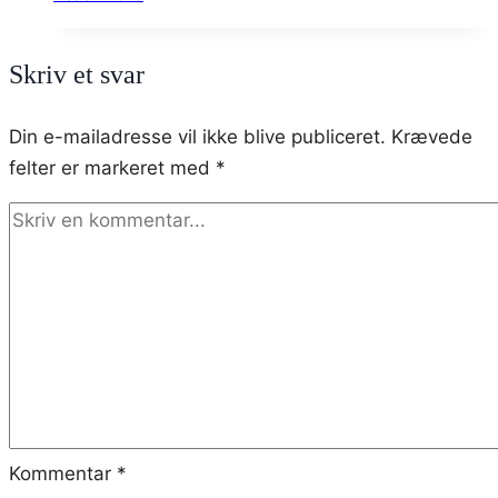
med
hindbær,
Skriv et svar
hasselnødder
og
Din e-mailadresse vil ikke blive publiceret.
Krævede
mælkechokolade
felter er markeret med
*
Kommentar
*