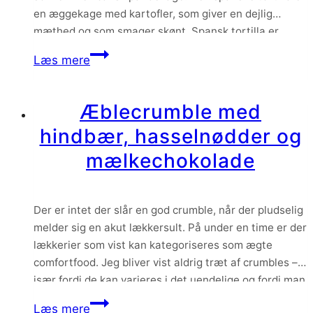
kartoffelmos
en æggekage med kartofler, som giver en dejlig
mæthed og som smager skønt. Spansk tortilla er
perfekt hverdagsmad når det skal gå lidt hurtigt, og
Spansk
Læs mere
når …
tortilla
Æblecrumble med
hindbær, hasselnødder og
mælkechokolade
Der er intet der slår en god crumble, når der pludselig
melder sig en akut lækkersult. På under en time er der
lækkerier som vist kan kategoriseres som ægte
comfortfood. Jeg bliver vist aldrig træt af crumbles –
især fordi de kan varieres i det uendelige og fordi man
kan bruge lige de frugter og…
Æblecrumble
Læs mere