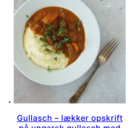
min
yndlingspizza
Gullasch – lækker opskrift