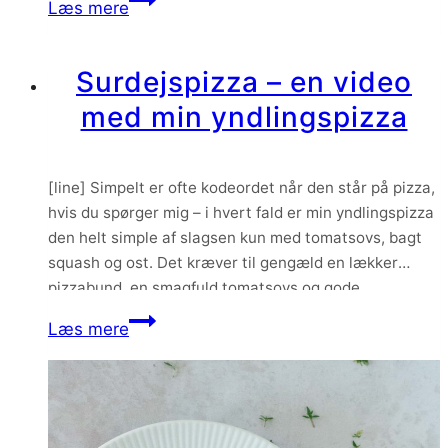
Læs mere
med
græskar
Surdejspizza – en video
og
med min yndlingspizza
hjemmelavet
persillepesto
[line] Simpelt er ofte kodeordet når den står på pizza,
hvis du spørger mig – i hvert fald er min yndlingspizza
den helt simple af slagsen kun med tomatsovs, bagt
squash og ost. Det kræver til gengæld en lækker
pizzabund, en smagfuld tomatsovs og gode
ingredienser – men så er det altså også en af…
Surdejspizza
Læs mere
–
en
video
med