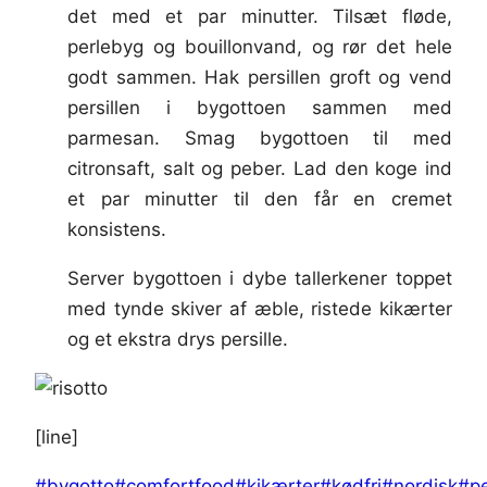
det med et par minutter. Tilsæt fløde,
perlebyg og bouillonvand, og rør det hele
godt sammen. Hak persillen groft og vend
persillen i bygottoen sammen med
parmesan. Smag bygottoen til med
citronsaft, salt og peber. Lad den koge ind
et par minutter til den får en cremet
konsistens.
Server bygottoen i dybe tallerkener toppet
med tynde skiver af æble, ristede kikærter
og et ekstra drys persille.
[line]
Indlæg-
#
bygotto
#
comfortfood
#
kikærter
#
kødfri
#
nordisk
#
p