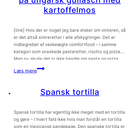
på ungarsk gullasch med
kartoffelmos
[line] Hvis der er noget jeg bare elsker om vinteren, så
er det altså simreretter i alle afskygninger. Det er
indbegrebet af vaskeægte comfortfood – i samme
kategori som snaskede pastaretter, risotto og pizza.
Men nu skulle det jo ikke handle om pasta og pizza,
men i stedet om denne her VIRKELIG lækre gullasch
Gullasch
Læs mere
som…
–
lækker
Spansk tortilla
opskrift
på
ungarsk
Spansk tortilla har egentlig ikke meget med en tortilla
gullasch
og gøre – i hvert fald ikke hvis man forstår en tortilla
med
som en mexicansk pandekage. Den spanske tortilla er