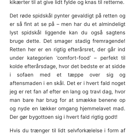
kikærter til at give lidt fylde og knas til retterne.
Det røde spidskål pynter gevaldigt på retten og
er så fint at se på – men har du et almindeligt
lyst spidskål liggende kan du også sagtens
bruge dette. Det smager stadig fremragende!
Retten her er en rigtig efterårsret, der går ind
under kategorien ‘comfort-food’ – perfekt til
kolde efterårsdage, hvor det bedste er at sidde
i sofaen med et tæppe over sig og
aftensmaden i en skål. Det er i hvert fald noget
jeg er ret fan af efter en lang og travl dag, hvor
man bare har brug for at smække benene op
og nyde en lækker omgang hjemmelavet mad.
Der gør bygottoen sig i hvert fald rigtig godt!
Hvis du trænger til lidt selvforkælelse i form af