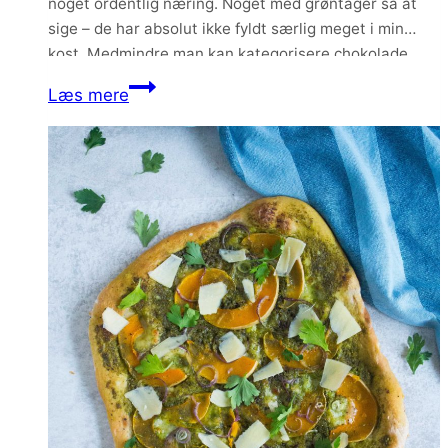
noget ordentlig næring. Noget med grøntager så at
sige – de har absolut ikke fyldt særlig meget i min
kost. Medmindre man kan kategorisere chokolade
som en grøntsag? Det resulterede i denne…
Buddha
Læs mere
bowl
med
hummus
og
falafler