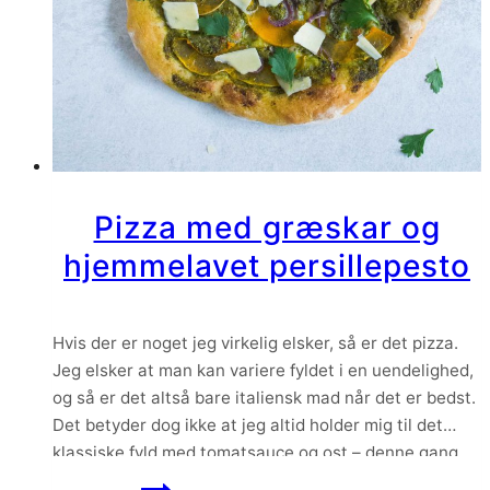
Pizza med græskar og
hjemmelavet persillepesto
Hvis der er noget jeg virkelig elsker, så er det pizza.
Jeg elsker at man kan variere fyldet i en uendelighed,
og så er det altså bare italiensk mad når det er bedst.
Det betyder dog ikke at jeg altid holder mig til det
klassiske fyld med tomatsauce og ost – denne gang
har jeg…
Pizza