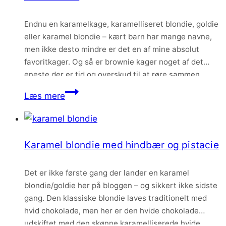
Endnu en karamelkage, karamelliseret blondie, goldie
eller karamel blondie – kært barn har mange navne,
men ikke desto mindre er det en af mine absolut
favoritkager. Og så er brownie kager noget af det
eneste der er tid og overskud til at røre sammen
herhjemme for tiden. At gå igang med en mousse eller
Karamelkage
Læs mere
et…
med
lakrids,
hindbær
Karamel blondie med hindbær og pistacie
og
saltmandler
Det er ikke første gang der lander en karamel
blondie/goldie her på bloggen – og sikkert ikke sidste
gang. Den klassiske blondie laves traditionelt med
hvid chokolade, men her er den hvide chokolade
udskiftet med den skønne karamelliserede hvide