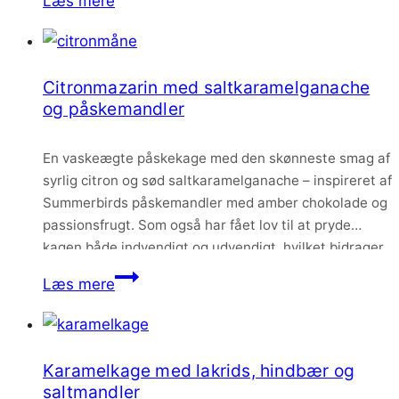
Læs mere
makkerpar i cookiekagen, og…
med
tranebær
og
Citronmazarin med saltkaramelganache
karamelchokolade
og påskemandler
En vaskeægte påskekage med den skønneste smag af
syrlig citron og sød saltkaramelganache – inspireret af
Summerbirds påskemandler med amber chokolade og
passionsfrugt. Som også har fået lov til at pryde
kagen både indvendigt og udvendigt, hvilket bidrager
med en skøn smag og lækkert knas.
Citronmazarin
Læs mere
med
saltkaramelganache
og
Karamelkage med lakrids, hindbær og
påskemandler
saltmandler