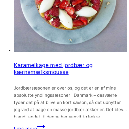
Karamelkage med jordbær og
kærnemælksmousse
Jordbærsæsonen er over os, og det er en af mine
absolutte yndlingssæsoner i Danmark – desværre
tyder det på at blive en kort sæson, så det udnytter
jeg ved at bage en masse jordbærlækkerier. Det blev
blandt andet til denne her vanvittig lækre
karamelkage med kærnemælksmousse og friske
Karamelkage
Læs mere