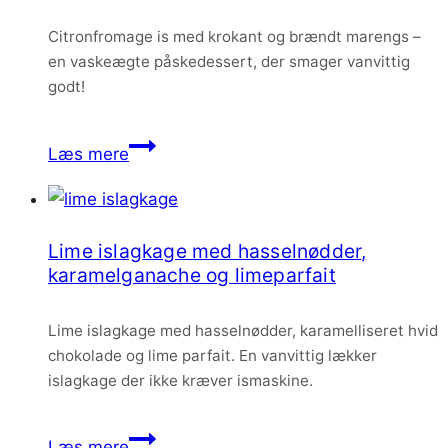
knas
Citronfromage is med krokant og brændt marengs –
en vaskeægte påskedessert, der smager vanvittig
godt!
Citronfromage
Læs mere
is
med
krokant
Lime islagkage med hasselnødder,
og
karamelganache og limeparfait
brændt
marengs
Lime islagkage med hasselnødder, karamelliseret hvid
chokolade og lime parfait. En vanvittig lækker
islagkage der ikke kræver ismaskine.
Lime
Læs mere