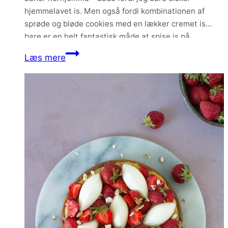
hjemmelavet is. Men også fordi kombinationen af
sprøde og bløde cookies med en lækker cremet is
bare er en helt fantastisk måde at spise is på.
Issandwich
Læs mere
med
hindbær
og
karamelliseret
hvid
chokolade