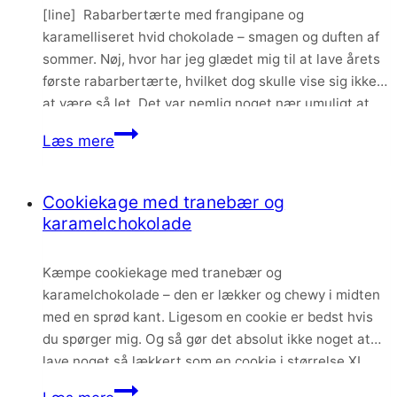
[line] Rabarbertærte med frangipane og
karamelliseret hvid chokolade – smagen og duften af
sommer. Nøj, hvor har jeg glædet mig til at lave årets
første rabarbertærte, hvilket dog skulle vise sig ikke
at være så let. Det var nemlig noget nær umuligt at
støve rabarber op i nogle forretninger. Heldigvis viste
Rabarbertærte
Læs mere
det sig at grønthandleren…
med
frangipane
Cookiekage med tranebær og
og
karamelchokolade
karamelliseret
hvid
Kæmpe cookiekage med tranebær og
chokolade
karamelchokolade – den er lækker og chewy i midten
med en sprød kant. Ligesom en cookie er bedst hvis
du spørger mig. Og så gør det absolut ikke noget at
lave noget så lækkert som en cookie i størrelse XL.
Tranebær og karamelchokoladen udgør et dejligt
Cookiekage