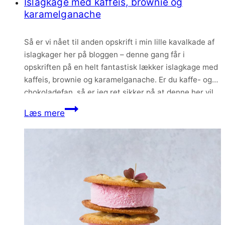
Islagkage med kaffeis, brownie og
marcipan
karamelganache
og
karamelliseret
Så er vi nået til anden opskrift i min lille kavalkade af
hvid
islagkager her på bloggen – denne gang får i
chokolade
opskriften på en helt fantastisk lækker islagkage med
og
kaffeis, brownie og karamelganache. Er du kaffe- og
hindbær
chokoladefan, så er jeg ret sikker på at denne her vil
falde i god jord.
Islagkage
Læs mere
med
kaffeis,
brownie
og
karamelganache