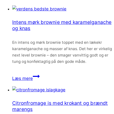
med
lakrids,
rabarberkompot
Intens mørk brownie med karamelganache
og
og knas
rabarber-
hindbærmousse
En intens og mørk brownie toppet med en lækekr
karamelganache og masser af knas. Det her er virkelig
next level brownie – den smager vanvittig godt og er
tung og konfektagtig på den gode måde.
Intens
Læs mere
mørk
brownie
med
Citronfromage is med krokant og brændt
karamelganache
marengs
og