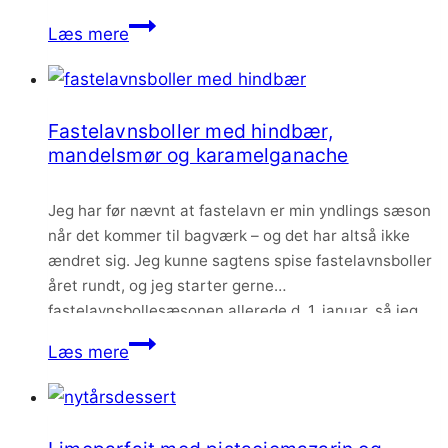
tid. Lige som jeg bedst kan lide den.
Jordbær
Læs mere
cheesecake
med
amber
Fastelavnsboller med hindbær,
ganache
mandelsmør og karamelganache
Jeg har før nævnt at fastelavn er min yndlings sæson
når det kommer til bagværk – og det har altså ikke
ændret sig. Jeg kunne sagtens spise fastelavnsboller
året rundt, og jeg starter gerne
fastelavnsbollesæsonen allerede d. 1. januar, så jeg
kan nå at spise så mange som muligt inden fastelavn.
Fastelavnsboller
Læs mere
Og denne her version…
med
hindbær,
mandelsmør