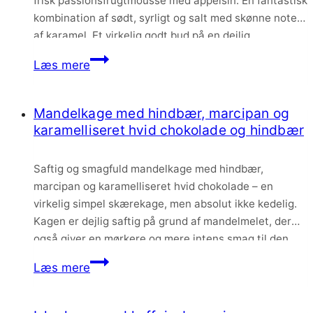
frisk passionsfrugtmousse med appelsin. En fantastisk
kombination af sødt, syrligt og salt med skønne noter
af karamel. Et virkelig godt bud på en dejlig
nytårsdessert, hvis i spørger mig.
Karamelkage
Læs mere
med
hasselnødder,
Mandelkage med hindbær, marcipan og
praliné
karamelliseret hvid chokolade og hindbær
og
passionsfrugtmousse
Saftig og smagfuld mandelkage med hindbær,
–
marcipan og karamelliseret hvid chokolade – en
nytårsdessert
virkelig simpel skærekage, men absolut ikke kedelig.
Kagen er dejlig saftig på grund af mandelmelet, der
også giver en mørkere og mere intens smag til den
elles klassiske mazarin.
Mandelkage
Læs mere
med
hindbær,