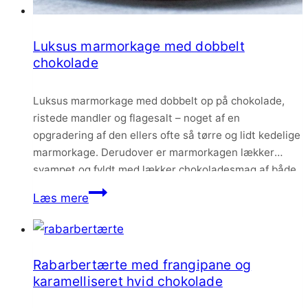
Luksus marmorkage med dobbelt
chokolade
Luksus marmorkage med dobbelt op på chokolade,
ristede mandler og flagesalt – noget af en
opgradering af den ellers ofte så tørre og lidt kedelige
marmorkage. Derudover er marmorkagen lækker
svampet og fyldt med lækker chokoladesmag af både
den mørke og den karamelliserede slags. Et sikkert hit
Luksus
Læs mere
for enhver chokoladeelsker!
marmorkage
med
dobbelt
Rabarbertærte med frangipane og
chokolade
karamelliseret hvid chokolade