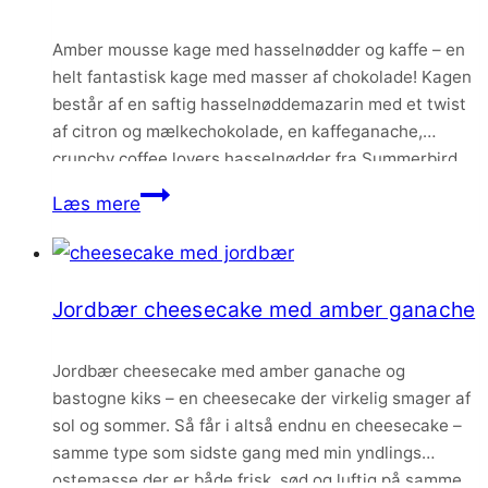
og
karamelliseret
Amber mousse kage med hasselnødder og kaffe – en
hvid
helt fantastisk kage med masser af chokolade! Kagen
chokolade
består af en saftig hasselnøddemazarin med et twist
af citron og mælkechokolade, en kaffeganache,
crunchy coffee lovers hasselnødder fra Summerbird
og en helt fantastisk karamel mousse lavet på min
Amber
Læs mere
yndlings Amber chokolade.
mousse
kage
med
Jordbær cheesecake med amber ganache
hasselnødder
og
Jordbær cheesecake med amber ganache og
kaffe
bastogne kiks – en cheesecake der virkelig smager af
sol og sommer. Så får i altså endnu en cheesecake –
samme type som sidste gang med min yndlings
ostemasse der er både frisk, sød og luftig på samme