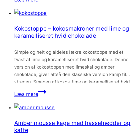
islagkage
med
hasselnødder,
Kokostoppe – kokosmakroner med lime og
karamelganache
karamelliseret hvid chokolade
og
limeparfait
Simple og helt og aldeles lækre kokostoppe med et
twist af lime og karamelliseret hvid chokolade. Denne
version af kokostoppen med limeskal og amber
chokolade, giver altså den klassiske version kamp til
stregen. Smagen af kokos, lime og karamelliseret hvid
chokolade er virkelig skøn, og jeg har altså svært ved
Kokostoppe
Læs mere
at holde igen, når disse…
–
kokosmakroner
med
Amber mousse kage med hasselnødder og
lime
kaffe