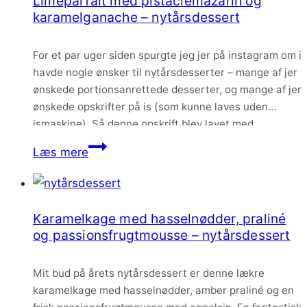
Limeparfait med pistaciemazarin og
og
karamelganache – nytårsdessert
karamelganache
For et par uger siden spurgte jeg jer på instagram om i
havde nogle ønsker til nytårsdesserter – mange af jer
ønskede portionsanrettede desserter, og mange af jer
ønskede opskrifter på is (som kunne laves uden
ismaskine). Så denne opskrift blev lavet med
udgangspunkt i disse ønsker.
Limeparfait
Læs mere
med
pistaciemazarin
og
Karamelkage med hasselnødder, praliné
karamelganache
og passionsfrugtmousse – nytårsdessert
–
nytårsdessert
Mit bud på årets nytårsdessert er denne lækre
karamelkage med hasselnødder, amber praliné og en