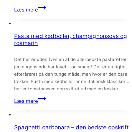
indbegrevet af comfortfood med både pasta, risotto…
Cannelloni
Læs mere
med
spinat,
ricotta
Pasta med kødboller, champignonsovs og
og
rosmarin
hjemmelavet
tomatsovs
Det her er uden tvivl en af de allerbedste pastaretter
jeg nogensinde har lavet – og smagt! Det er en rigtig
efterårsret på den tunge måde, men hvor er den bare
lækker. Pasta med kødboller er en italiensk klassiker –
her er tomatsovsen dog skiftet ud med en lækker
champignonsovs, spinat og de saftigste krydrede…
Pasta
Læs mere
med
kødboller,
champignonsovs
Spaghetti carbonara – den bedste opskrift
og