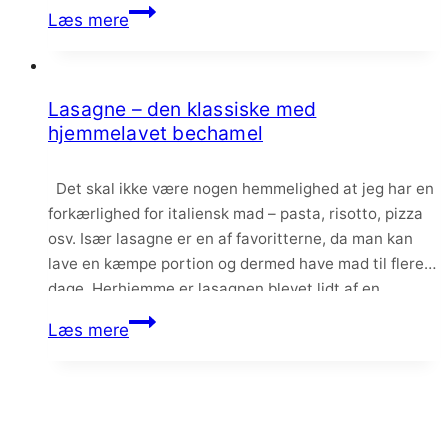
slags korn, grøntsager, oste osv. Den helt klassiske
Bygotto
Læs mere
med hvide…
med
tomat,
basilikum
Lasagne – den klassiske med
og
hjemmelavet bechamel
salsiccia
Det skal ikke være nogen hemmelighed at jeg har en
forkærlighed for italiensk mad – pasta, risotto, pizza
osv. Især lasagne er en af favoritterne, da man kan
lave en kæmpe portion og dermed have mad til flere
dage. Herhjemme er lasagnen blevet lidt af en
søndagsret, da jeg kan lave kødsovsen i god…
Lasagne
Læs mere
–
den
klassiske
med