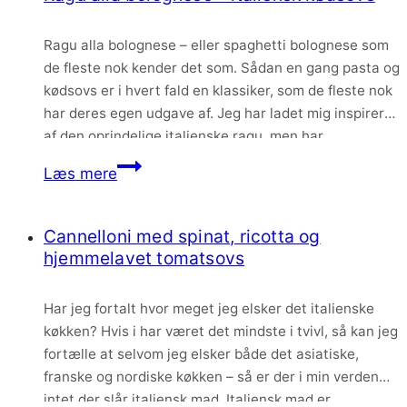
lille
Ragu alla bolognese – eller spaghetti bolognese som
ostetip
de fleste nok kender det som. Sådan en gang pasta og
kødsovs er i hvert fald en klassiker, som de fleste nok
har deres egen udgave af. Jeg har ladet mig inspirere
af den oprindelige italienske ragu, men har
efterhånden lavet den så mange gange at den…
Ragu
Læs mere
alla
bolognese
Cannelloni med spinat, ricotta og
–
hjemmelavet tomatsovs
italiensk
kødsovs
Har jeg fortalt hvor meget jeg elsker det italienske
køkken? Hvis i har været det mindste i tvivl, så kan jeg
fortælle at selvom jeg elsker både det asiatiske,
franske og nordiske køkken – så er der i min verden
intet der slår italiensk mad. Italiensk mad er