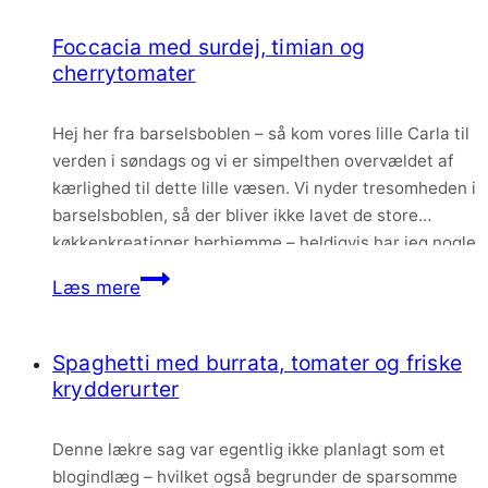
Foccacia med surdej, timian og
cherrytomater
Hej her fra barselsboblen – så kom vores lille Carla til
verden i søndags og vi er simpelthen overvældet af
kærlighed til dette lille væsen. Vi nyder tresomheden i
barselsboblen, så der bliver ikke lavet de store
køkkenkreationer herhjemme – heldigvis har jeg nogle
opskrifter i gemmerne til jer, bl.a. dette lækre foccacia
Foccacia
Læs mere
brød.
med
surdej,
Spaghetti med burrata, tomater og friske
timian
krydderurter
og
cherrytomater
Denne lækre sag var egentlig ikke planlagt som et
blogindlæg – hvilket også begrunder de sparsomme