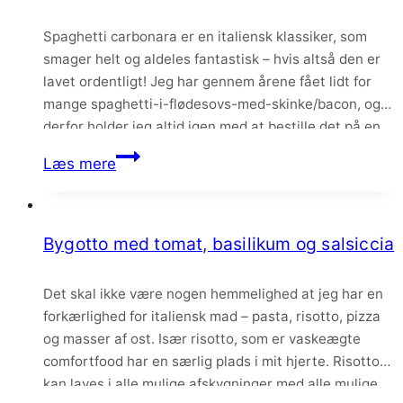
rosmarin
Spaghetti carbonara er en italiensk klassiker, som
smager helt og aldeles fantastisk – hvis altså den er
lavet ordentligt! Jeg har gennem årene fået lidt for
mange spaghetti-i-flødesovs-med-skinke/bacon, og
derfor holder jeg altid igen med at bestille det på en
restaurant, da man aldrig ved hvad man får. Men
Spaghetti
Læs mere
heldigvis er det mega nemt og…
carbonara
–
den
Bygotto med tomat, basilikum og salsiccia
bedste
opskrift
Det skal ikke være nogen hemmelighed at jeg har en
forkærlighed for italiensk mad – pasta, risotto, pizza
og masser af ost. Især risotto, som er vaskeægte
comfortfood har en særlig plads i mit hjerte. Risotto
kan laves i alle mulige afskygninger med alle mulige