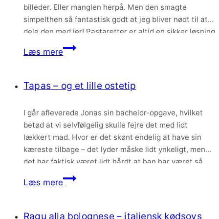
billeder. Eller manglen herpå. Men den smagte
simpelthen så fantastisk godt at jeg bliver nødt til at
dele den med jer! Pastaretter er altid en sikker løsning
herhjemme, når det skal gå lidt hurtigt, men samtidig
Spaghetti
Læs mere
være lækkert. Og…
med
burrata,
Tapas – og et lille ostetip
tomater
og
I går afleverede Jonas sin bachelor-opgave, hvilket
friske
betød at vi selvfølgelig skulle fejre det med lidt
krydderurter
lækkert mad. Hvor er det skønt endelig at have sin
kæreste tilbage – det lyder måske lidt ynkeligt, men
det har faktisk været lidt hårdt at han har været så
meget væk og siddet så meget med den opgave….
Tapas
Læs mere
–
og
Ragu alla bolognese – italiensk kødsovs
et