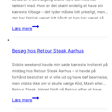
lækkert mad. Hvor er det skønt endelig at have sin
kæreste tilbage – det lyder måske lidt ynkeligt, men
det har faktisk været lidt hårdt at han har været så
meget væk og siddet så meget med den opgave….
Tapas
Læs mere
–
og
et
Besøg hos Retour Steak Aarhus
lille
ostetip
Sidste weekend havde min søde kæreste inviteret på
middag hos Retour Steak Aarhus – vi havde på
forhånd besluttet at vi ville ud og have bøf bearnaise,
men vidste ikke om vi skulle vælge Köd, Mash eller
Retour Steak. Valget faldt på Retour efter at have
tjekket menuen flere gange, og da de også praler…
Besøg
Læs mere
hos
Retour