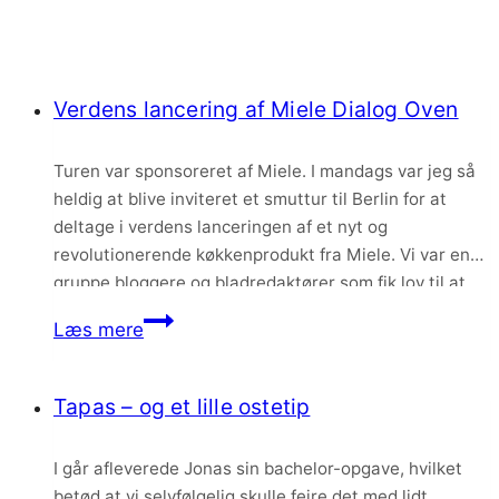
Verdens lancering af Miele Dialog Oven
Turen var sponsoreret af Miele. I mandags var jeg så
heldig at blive inviteret et smuttur til Berlin for at
deltage i verdens lanceringen af et nyt og
revolutionerende køkkenprodukt fra Miele. Vi var en
gruppe bloggere og bladredaktører som fik lov til at
overvære lanceringen og vi havde simpelthen den
Verdens
Læs mere
hyggeligste dag i Berlin!…
lancering
af
Tapas – og et lille ostetip
Miele
Dialog
I går afleverede Jonas sin bachelor-opgave, hvilket
Oven
betød at vi selvfølgelig skulle fejre det med lidt