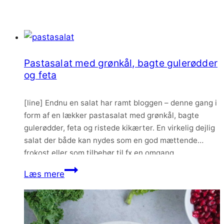
Pastasalat med grønkål, bagte gulerødder
og feta
[line] Endnu en salat har ramt bloggen – denne gang i
form af en lækker pastasalat med grønkål, bagte
gulerødder, feta og ristede kikærter. En virkelig dejlig
salat der både kan nydes som en god mættende
frokost eller som tilbehør til fx en omgang
veggiedeller eller kød.
Pastasalat
Læs mere
med
grønkål,
bagte