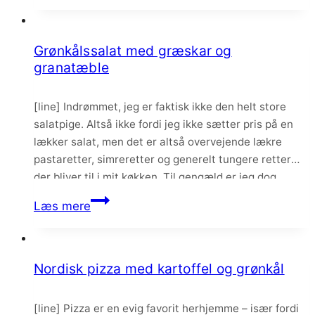
med
bagte
rodfrugter
Grønkålssalat med græskar og
og
granatæble
ristede
kikærter
[line] Indrømmet, jeg er faktisk ikke den helt store
salatpige. Altså ikke fordi jeg ikke sætter pris på en
lækker salat, men det er altså overvejende lækre
pastaretter, simreretter og generelt tungere retter
der bliver til i mit køkken. Til gengæld er jeg dog
virkelig vild med efterårssalater der byder på bagte
Grønkålssalat
Læs mere
rodfrugter – som…
med
græskar
og
Nordisk pizza med kartoffel og grønkål
granatæble
[line] Pizza er en evig favorit herhjemme – især fordi