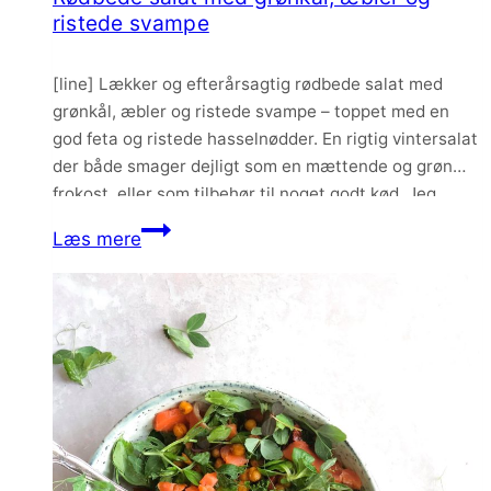
ristede svampe
[line] Lækker og efterårsagtig rødbede salat med
grønkål, æbler og ristede svampe – toppet med en
god feta og ristede hasselnødder. En rigtig vintersalat
der både smager dejligt som en mættende og grøn
frokost, eller som tilbehør til noget godt kød. Jeg
forestiller mig fx at denne salat vil smage virkelig godt
Rødbede
Læs mere
til en omgang…
salat
med
grønkål,
æbler
og
ristede
svampe