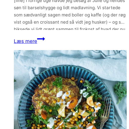
[line] I forrige uge havde jeg besøg af Julie og hendes
søn til barselshygge og lidt madlavning. Vi startede
som sædvanligt sagen med boller og kaffe (og der røg
vist også en croissant ned så vidt jeg husker) – og så
biksede vi lidt grønt sammen til frokost af hvad der nu
havde gemt sig…
Grønkålssalat
Læs mere
med
røget
laks
og
ristede
kikærter