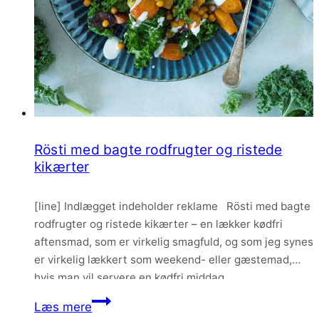
Rösti med bagte rodfrugter og ristede
kikærter
[line] Indlægget indeholder reklame Rösti med bagte
rodfrugter og ristede kikærter – en lækker kødfri
aftensmad, som er virkelig smagfuld, og som jeg synes
er virkelig lækkert som weekend- eller gæstemad,
hvis man vil servere en kødfri middag.
Rösti
Læs mere