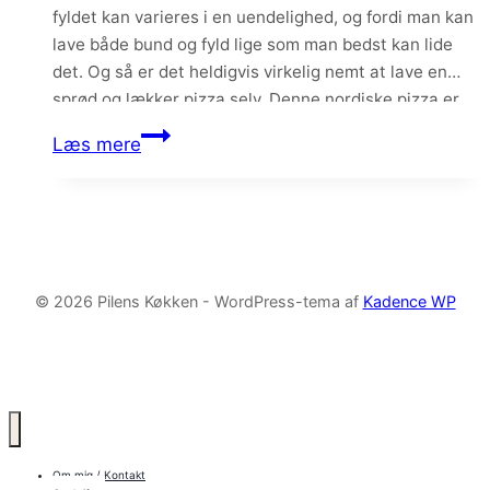
fyldet kan varieres i en uendelighed, og fordi man kan
lave både bund og fyld lige som man bedst kan lide
det. Og så er det heldigvis virkelig nemt at lave en
sprød og lækker pizza selv. Denne nordiske pizza er
smurt med hvidløgsolie og…
Nordisk
Læs mere
pizza
med
kartoffel
og
grønkål
© 2026 Pilens Køkken - WordPress-tema af
Kadence WP
Om mig / Kontakt