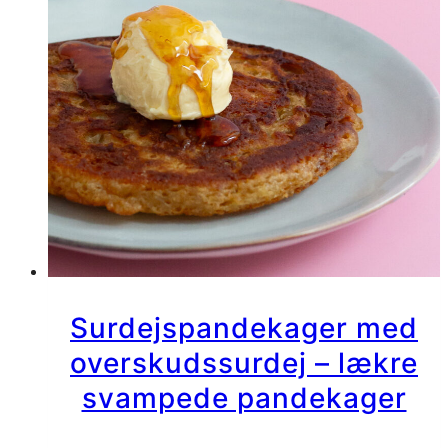
Surdejspandekager med
overskudssurdej – lækre
svampede pandekager