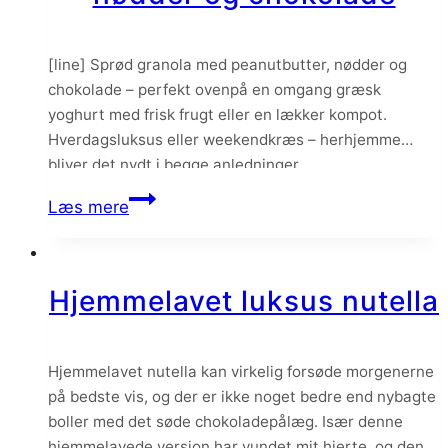
[line] Sprød granola med peanutbutter, nødder og
chokolade – perfekt ovenpå en omgang græsk
yoghurt med frisk frugt eller en lækker kompot.
Hverdagsluksus eller weekendkræs – herhjemme
bliver det nydt i begge anledninger.
Granola
Læs mere
med
peanutbutter,
nødder
Hjemmelavet luksus nutella
og
chokolade
Hjemmelavet nutella kan virkelig forsøde morgenerne
på bedste vis, og der er ikke noget bedre end nybagte
boller med det søde chokoladepålæg. Især denne
hjemmelavede version har vundet mit hjerte, og den