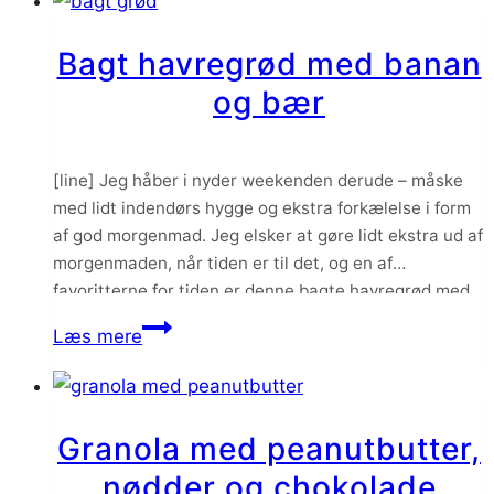
Bagt havregrød med banan
og bær
[line] Jeg håber i nyder weekenden derude – måske
med lidt indendørs hygge og ekstra forkælelse i form
af god morgenmad. Jeg elsker at gøre lidt ekstra ud af
morgenmaden, når tiden er til det, og en af
favoritterne for tiden er denne bagte havregrød med
banan og bær.
Bagt
Læs mere
havregrød
med
banan
Granola med peanutbutter,
og
nødder og chokolade
bær