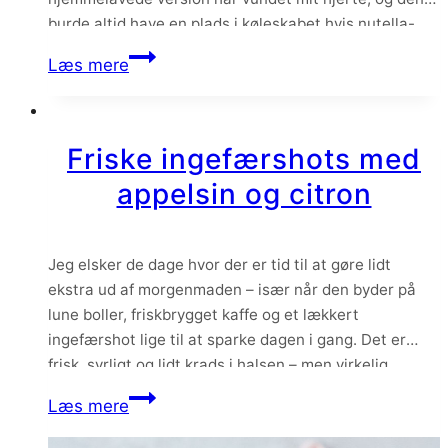
burde altid have en plads i køleskabet hvis nutella-
trangen bliver for stor.
Hjemmelavet
Læs mere
luksus
nutella
Friske ingefærshots med
appelsin og citron
Jeg elsker de dage hvor der er tid til at gøre lidt
ekstra ud af morgenmaden – især når den byder på
lune boller, friskbrygget kaffe og et lækkert
ingefærshot lige til at sparke dagen i gang. Det er
frisk, syrligt og lidt krads i halsen – men virkelig
lækkert! Det føles lidt som at…
Friske
Læs mere
ingefærshots