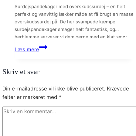
Surdejspandekager med overskudssurdej – en helt
perfekt og vanvittig lækker måde at få brugt en masse
overskudssurdej på. De her svampede kæmpe
surdejspandekager smager helt fantastisk, og
herhjemme serverer vi dem gerne med en klat smør
(gerne pisket smør, hvis vi har det) og masser af
Surdejspandekager
Læs mere
ahornsirup – evt. lidt friske bær.
med
overskudssurdej
Skriv et svar
–
lækre
Din e-mailadresse vil ikke blive publiceret.
Krævede
svampede
felter er markeret med
*
pandekager