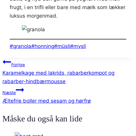
frugt, i en trifli eller bare med mælk som lækker
luksus morgenmad.
Indlæg-
#
granola
#
honning
#
müsli
#
mysli
tags:
Indlægsnavigation
Forrige
Karamelkage med lakrids, rabarberkompot og
rabarber-hindbærmousse
Næste
Æltefrie boller med sesam og hørfrø
Måske du også kan lide