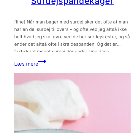
Surdejspandekager
[line] Når man bager med surdej sker det ofte at man
har en del surdej til overs – og ofte ved jeg altså ikke
helt hvad jeg skal gøre ved de her surdejsrester, og så
ender det altså ofte i skraldespanden. Og det er
faktisk ret meget surdej der ender sine dage i
skraldespanden, når…
Surdejspandekager
Læs mere