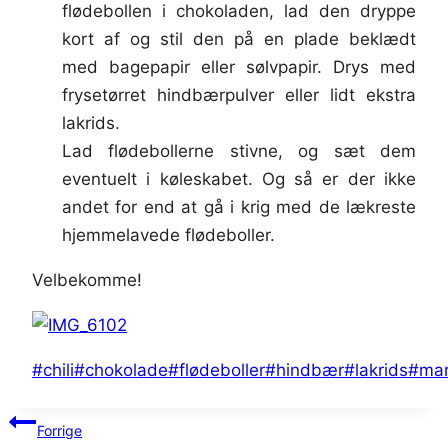
flødebollen i chokoladen, lad den dryppe
kort af og stil den på en plade beklædt
med bagepapir eller sølvpapir. Drys med
frysetørret hindbærpulver eller lidt ekstra
lakrids.
Lad flødebollerne stivne, og sæt dem
eventuelt i køleskabet. Og så er der ikke
andet for end at gå i krig med de lækreste
hjemmelavede flødeboller.
Velbekomme!
Indlæg-
#
chili
#
chokolade
#
flødeboller
#
hindbær
#
lakrids
#
ma
tags:
Indlægsnavigation
Forrige