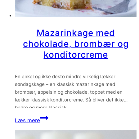
Mazarinkage med
chokolade, brombær og
konditorcreme
En enkel og ikke desto mindre virkelig lækker
søndagskage – en klassisk mazarinkage med
brombær, appelsin og chokolade, toppet med en
lækker klassisk konditorcreme. Så bliver det ikke
bedre og mere klassisk.
Mazarinkage
Læs mere
med
chokolade,