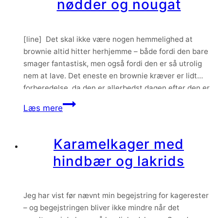
nødder og nougat
[line] Det skal ikke være nogen hemmelighed at
brownie altid hitter herhjemme – både fordi den bare
smager fantastisk, men også fordi den er så utrolig
nem at lave. Det eneste en brownie kræver er lidt
forberedelse, da den er allerbedst dagen efter den er
bagt. Det betyder dog ikke at man ikke kan
Julebrownie
Læs mere
smugspise…
med
tranebær,
Karamelkager med
nødder
hindbær og lakrids
og
nougat
Jeg har vist før nævnt min begejstring for kagerester
– og begejstringen bliver ikke mindre når det