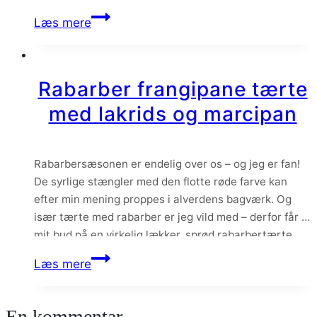
Chokolademousse
Læs mere
kage
med
praliné
Rabarber frangipane tærte
og
med lakrids og marcipan
brownie
–
nytårskage
Rabarbersæsonen er endelig over os – og jeg er fan!
De syrlige stængler med den flotte røde farve kan
efter min mening proppes i alverdens bagværk. Og
især tærte med rabarber er jeg vild med – derfor får i
mit bud på en virkelig lækker, sprød rabarbertærte
med lækkert mandel-marcipan fyld og lakrids. Hvis
Rabarber
Læs mere
du…
frangipane
tærte
En kommentar
med