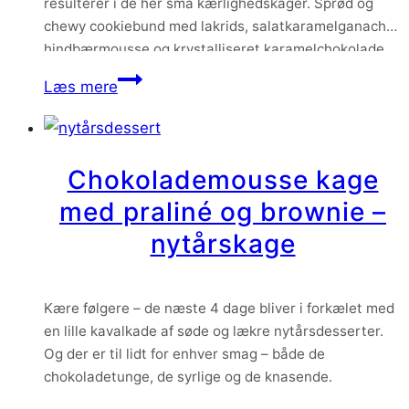
resulterer i de her små kærlighedskager. Sprød og
chewy cookiebund med lakrids, salatkaramelganache,
hindbærmousse og krystalliseret karamelchokolade.
Festlige og ualmindelig lækre. Jeg havde nogle
Karamelkager
Læs mere
moussebomber stående i fryseren, lidt cookiedej i
med
køleskabet og lidt krystalliseret chokolade i skabet….
hindbær
og
Chokolademousse kage
lakrids
med praliné og brownie –
nytårskage
Kære følgere – de næste 4 dage bliver i forkælet med
en lille kavalkade af søde og lækre nytårsdesserter.
Og der er til lidt for enhver smag – både de
chokoladetunge, de syrlige og de knasende.