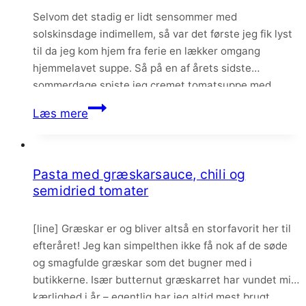
og
Selvom det stadig er lidt sensommer med
parmesan
solskinsdage indimellem, så var det første jeg fik lyst
til da jeg kom hjem fra ferie en lækker omgang
hjemmelavet suppe. Så på en af årets sidste
sommerdage spiste jeg cremet tomatsuppe med
lækre toppings – måske ikke særlig sommerligt, men
Tomatsuppe
Læs mere
suppen smagte altså helt fantastisk! En skøn…
med
lækre
toppings
Pasta med græskarsauce, chili og
semidried tomater
[line] Græskar er og bliver altså en storfavorit her til
efteråret! Jeg kan simpelthen ikke få nok af de søde
og smagfulde græskar som det bugner med i
butikkerne. Især butternut græskarret har vundet min
kærlighed i år – egentlig har jeg altid mest brugt