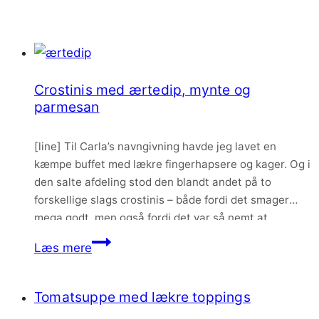
Crostinis med ærtedip, mynte og
parmesan
[line] Til Carla’s navngivning havde jeg lavet en
kæmpe buffet med lækre fingerhapsere og kager. Og i
den salte afdeling stod den blandt andet på to
forskellige slags crostinis – både fordi det smager
mega godt, men også fordi det var så nemt at
forberede fyldet på forhånd, og så kunne jeg bare
Crostinis
Læs mere
fylde hurtigt…
med
ærtedip,
Tomatsuppe med lækre toppings
mynte