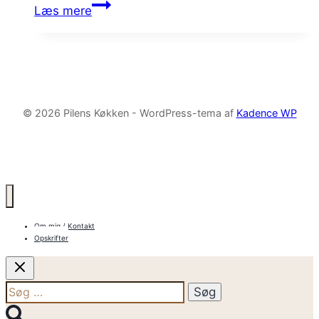
Bygotto
Læs mere
med hvide…
med
tomat,
basilikum
og
salsiccia
© 2026 Pilens Køkken - WordPress-tema af
Kadence WP
Om mig / Kontakt
Opskrifter
Søg
efter: