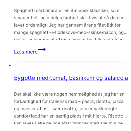
og
Spaghetti carbonara er en italiensk klassiker, som
krydderurter
smager helt og aldeles fantastisk – hvis altså den er
lavet ordentligt! Jeg har gennem årene fået lidt for
mange spaghetti-i-flødesovs-med-skinke/bacon, og
derfor holder jeg altid igen med at bestille det på en
restaurant, da man aldrig ved hvad man får. Men
Spaghetti
Læs mere
heldigvis er det mega nemt og…
carbonara
–
den
Bygotto med tomat, basilikum og salsiccia
bedste
opskrift
Det skal ikke være nogen hemmelighed at jeg har en
forkærlighed for italiensk mad – pasta, risotto, pizza
og masser af ost. Især risotto, som er vaskeægte
comfortfood har en særlig plads i mit hjerte. Risotto
kan laves i alle mulige afskygninger med alle mulige
slags korn, grøntsager, oste osv. Den helt klassiske