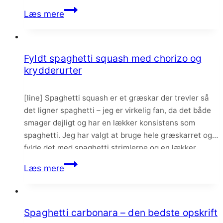
hokkaido, men nu har jeg virkelig fået øjnene op for…
Pasta
Læs mere
med
græskarsauce,
chili
Fyldt spaghetti squash med chorizo og
og
krydderurter
semidried
tomater
[line] Spaghetti squash er et græskar der trevler så
det ligner spaghetti – jeg er virkelig fan, da det både
smager dejligt og har en lækker konsistens som
spaghetti. Jeg har valgt at bruge hele græskarret og
fylde det med spaghetti strimlerne og en lækker
tomatsovs med chorizo og krydderurter. Haps!
Fyldt
Læs mere
spaghetti
squash
med
Spaghetti carbonara – den bedste opskrift
chorizo