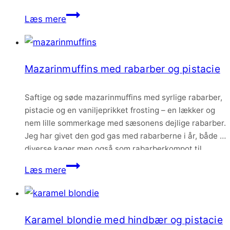
udgangspunkt i disse ønsker.
Limeparfait
Læs mere
med
pistaciemazarin
og
Mazarinmuffins med rabarber og pistacie
karamelganache
–
Saftige og søde mazarinmuffins med syrlige rabarber,
nytårsdessert
pistacie og en vaniljeprikket frosting – en lækker og
nem lille sommerkage med sæsonens dejlige rabarber.
Jeg har givet den god gas med rabarberne i år, både i
diverse kager men også som rabarberkompot til
morgenmaden. Jeg elsker de syrlige stængler, der
Mazarinmuffins
Læs mere
virkelig er indbegrebet og smagen af…
med
rabarber
og
Karamel blondie med hindbær og pistacie
pistacie