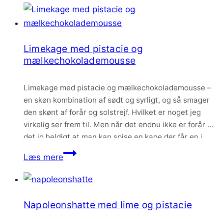
konditorcreme
og
hindbær
Limekage med pistacie og
mælkechokolademousse
Limekage med pistacie og mælkechokolademousse –
en skøn kombination af sødt og syrligt, og så smager
den skønt af forår og solstrejf. Hvilket er noget jeg
virkelig ser frem til. Men når det endnu ikke er forår er
det jo heldigt at man kan spise en kage der får en i
forårsstemning <3
Limekage
Læs mere
med
pistacie
og
Napoleonshatte med lime og pistacie
mælkechokolademousse