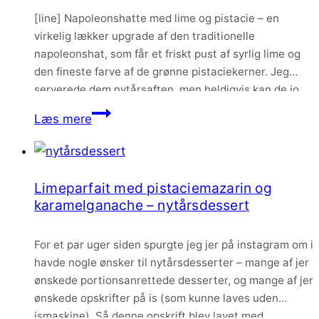
[line] Napoleonshatte med lime og pistacie – en
virkelig lækker upgrade af den traditionelle
napoleonshat, som får et friskt pust af syrlig lime og
den fineste farve af de grønne pistaciekerner. Jeg
serverede dem nytårsaften, men heldigvis kan de jo
nydes året rundt!
Napoleonshatte
Læs mere
med
lime
og
Limeparfait med pistaciemazarin og
pistacie
karamelganache – nytårsdessert
For et par uger siden spurgte jeg jer på instagram om i
havde nogle ønsker til nytårsdesserter – mange af jer
ønskede portionsanrettede desserter, og mange af jer
ønskede opskrifter på is (som kunne laves uden
ismaskine). Så denne opskrift blev lavet med