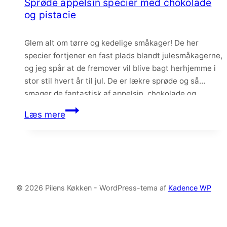
Sprøde appelsin specier med chokolade
fransk
og pistacie
marengs
Glem alt om tørre og kedelige småkager! De her
specier fortjener en fast plads blandt julesmåkagerne,
og jeg spår at de fremover vil blive bagt herhjemme i
stor stil hvert år til jul. De er lækre sprøde og så
smager de fantastisk af appelsin, chokolade og
pistacie. Selvom jeg elsker krydrede småkager som
Sprøde
Læs mere
pebernødder og brunkager,…
appelsin
specier
med
chokolade
og
© 2026 Pilens Køkken - WordPress-tema af
Kadence WP
pistacie