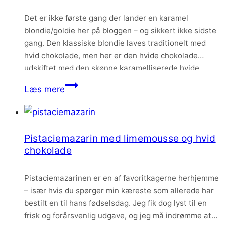
Det er ikke første gang der lander en karamel
blondie/goldie her på bloggen – og sikkert ikke sidste
gang. Den klassiske blondie laves traditionelt med
hvid chokolade, men her er den hvide chokolade
udskiftet med den skønne karamelliserede hvide
chokolade Amber fra Summerbird. Det giver den mest
Karamel
Læs mere
fantastiske karamelliserede smag til den klassiske
blondie
blondie –…
med
hindbær
Pistaciemazarin med limemousse og hvid
og
chokolade
pistacie
Pistaciemazarinen er en af favoritkagerne herhjemme
– især hvis du spørger min kæreste som allerede har
bestilt en til hans fødselsdag. Jeg fik dog lyst til en
frisk og forårsvenlig udgave, og jeg må indrømme at