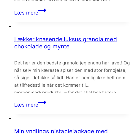
sol og sommer, og pga af de få ingredienser i
jordbærisen kommer jordbærsmagen virkelig til sin
Ispinde
Læs mere
ret.
med
jordbæris
og
Lækker knasende luksus granola med
mørk
chokolade og mynte
chokolade
Det her er den bedste granola jeg endnu har lavet! Og
når selv min kæreste spiser den med stor fornøjelse,
så siger det ikke så lidt. Han er nemlig ikke helt nem
at tilfredsstille når det kommer til
morgenmadsprodukter – for det skal helst være
meget sødt hvis du spørger ham, som var det slik….
Lækker
Læs mere
knasende
luksus
granola
Min yndlings pistacielagkage med