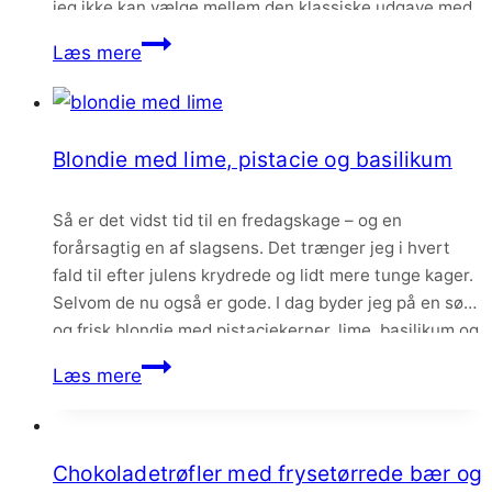
jeg ikke kan vælge mellem den klassiske udgave med
chokoladeganache og denne forårsfine og syrlige
Pistaciemazarin
Læs mere
udgave med limemousse og…
med
limemousse
og
Blondie med lime, pistacie og basilikum
hvid
chokolade
Så er det vidst tid til en fredagskage – og en
forårsagtig en af slagsens. Det trænger jeg i hvert
fald til efter julens krydrede og lidt mere tunge kager.
Selvom de nu også er gode. I dag byder jeg på en sød
og frisk blondie med pistaciekerner, lime, basilikum og
limemousse på toppen. Kagen…
Blondie
Læs mere
med
lime,
pistacie
Chokoladetrøfler med frysetørrede bær og
og