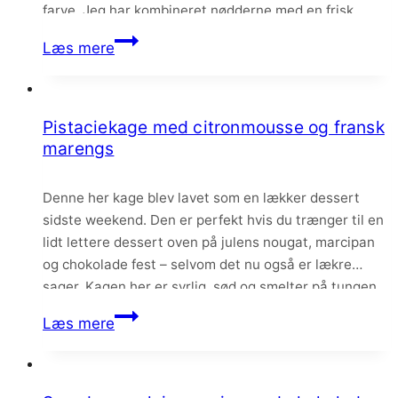
farve. Jeg har kombineret nødderne med en frisk
myntechokolade i disse kæmpe cookies. De er…
Cookies
Læs mere
med
myntechokolade
og
Pistaciekage med citronmousse og fransk
pistacie
marengs
Denne her kage blev lavet som en lækker dessert
sidste weekend. Den er perfekt hvis du trænger til en
lidt lettere dessert oven på julens nougat, marcipan
og chokolade fest – selvom det nu også er lækre
sager. Kagen her er syrlig, sød og smelter på tungen.
Hvis du i forvejen er vild med den…
Pistaciekage
Læs mere
med
citronmousse
og