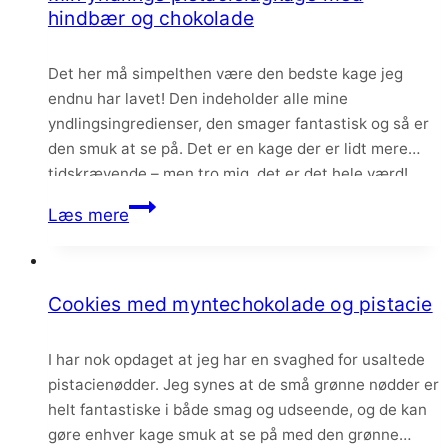
med
hindbær og chokolade
chokolade
og
Det her må simpelthen være den bedste kage jeg
mynte
endnu har lavet! Den indeholder alle mine
yndlingsingredienser, den smager fantastisk og så er
den smuk at se på. Det er en kage der er lidt mere
tidskrævende – men tro mig, det er det hele værd!
Min
Læs mere
yndlings
pistacielagkage
med
Cookies med myntechokolade og pistacie
hindbær
og
I har nok opdaget at jeg har en svaghed for usaltede
chokolade
pistacienødder. Jeg synes at de små grønne nødder er
helt fantastiske i både smag og udseende, og de kan
gøre enhver kage smuk at se på med den grønne