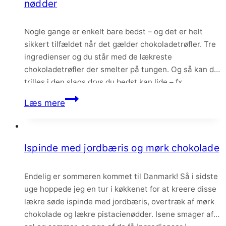
nødder
basilikum
Nogle gange er enkelt bare bedst – og det er helt
sikkert tilfældet når det gælder chokoladetrøfler. Tre
ingredienser og du står med de lækreste
chokoladetrøfler der smelter på tungen. Og så kan de
trilles i den slags drys du bedst kan lide – fx
frysetørrede bær, grønne pistacienødder og en salt
Chokoladetrøfler
Læs mere
mandelkrokant. Jo flere…
med
frysetørrede
bær
Ispinde med jordbæris og mørk chokolade
og
nødder
Endelig er sommeren kommet til Danmark! Så i sidste
uge hoppede jeg en tur i køkkenet for at kreere disse
lækre søde ispinde med jordbæris, overtræk af mørk
chokolade og lækre pistacienødder. Isene smager af