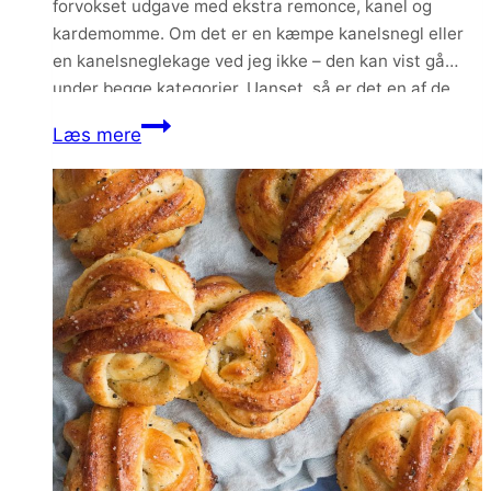
forvokset udgave med ekstra remonce, kanel og
kardemomme. Om det er en kæmpe kanelsnegl eller
en kanelsneglekage ved jeg ikke – den kan vist gå
under begge kategorier. Uanset, så er det en af de
allerbedste kanelsnegle jeg nogensinde har bagt – og
Kæmpe
Læs mere
smagt. Den er…
kanelsnegl
med
kardemomme