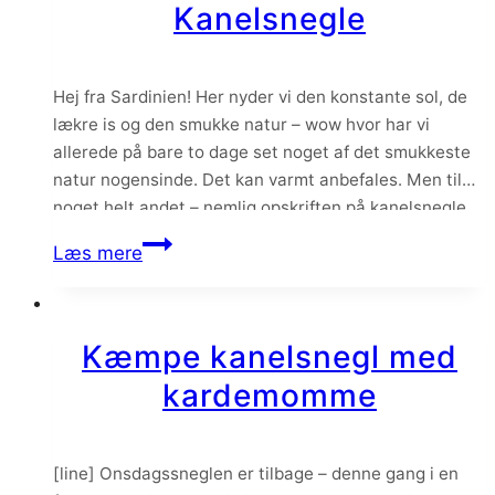
Kanelsnegle
Hej fra Sardinien! Her nyder vi den konstante sol, de
lækre is og den smukke natur – wow hvor har vi
allerede på bare to dage set noget af det smukkeste
natur nogensinde. Det kan varmt anbefales. Men til
noget helt andet – nemlig opskriften på kanelsnegle.
En klassiker som altid er et hit hos…
Kanelsnegle
Læs mere
Kæmpe kanelsnegl med
kardemomme
[line] Onsdagssneglen er tilbage – denne gang i en