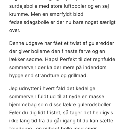
surdejsbolle med store luftbobler og en sej
krumme. Men en smørfyldt blød
fødselsdagsbolle er der nu bare noget særligt
over.
Denne udgave har fået et twist af gulerødder
der giver bollerne den fineste farve og en
lækker sødme. Haps! Perfekt til det regnfulde
sommervejr der kalder mere på indendørs
hygge end strandture og grillmad.
Jeg udnytter i hvert fald det kedelige
sommervejr fuldt ud til at nyde en masse
hjemmebag som disse lækre gulerodsboller.
Føler du dig lidt fristet, så tager det heldigvis
ikke lang tid fra du går igang til du kan sætte
tænderne i en nybagt bolle med smør.