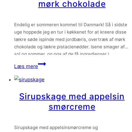
mørk chokolade
og
chokoladeganache
Endelig er sommeren kommet til Danmark! Så i sidste
uge hoppede jeg en tur i køkkenet for at kreere disse
lækre søde ispinde med jordbæris, overtræk af mørk
chokolade og lækre pistacienødder. Isene smager af
sol og sommer, og pga af de få ingredienser i
jordbærisen kommer jordbærsmagen virkelig til sin
Ispinde
Læs mere
ret.
med
jordbæris
og
Sirupskage med appelsin
mørk
smørcreme
chokolade
Sirupskage med appelsinsmørcreme og