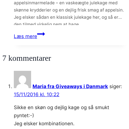
appelsinmarmelade – en vaskeægte julekage med
skønne krydderier og en dejlig frisk smag af appelsin.
Jeg elsker sådan en klassisk julekage her, og så er
den tilmed virkelig nem at bage.
Sirupskage
Læs mere
med
appelsin
7 kommentarer
smørcreme
Maria fra Giveaways i Danmark
siger:
15/11/2016 kl. 10:22
Sikke en skøn og dejlig kage og så smukt
pyntet:-)
Jeg elsker kombinationen.