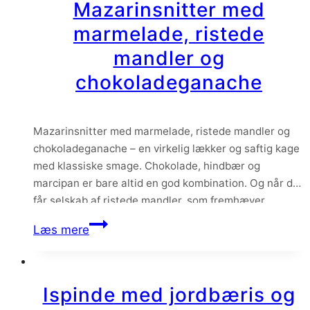
Mazarinsnitter med
marmelade, ristede
mandler og
chokoladeganache
Mazarinsnitter med marmelade, ristede mandler og
chokoladeganache – en virkelig lækker og saftig kage
med klassiske smage. Chokolade, hindbær og
marcipan er bare altid en god kombination. Og når de
får selskab af ristede mandler, som fremhæver
marcipansmagen, så får man altså nogle ualmindeligt
Mazarinsnitter
Læs mere
velsmagende snitter!
med
marmelade,
ristede
Ispinde med jordbæris og
mandler