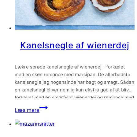
Kanelsnegle af wienerdej
Lækre sprøde kanelsnegle af wienerdej – forkælet
med en skøn remonce med marcipan. De allerbedste
kanelsnegle jeg nogensinde har bagt og smagt. Sådan
en kanelsnegl bliver nemlig kun ekstra god af at blive
forkælet med en smørfyldt wienerdej og remonce med
marcipan. Det bedste af det hele – de kan både bages
Kanelsnegle
Læs mere
samme dag, de…
af
wienerdej