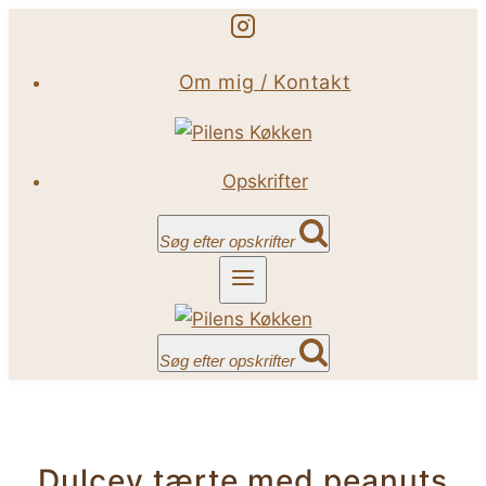
Fortsæt
til
Om mig / Kontakt
indhold
Opskrifter
Søg efter opskrifter
Søg efter opskrifter
Dulcey tærte med peanuts