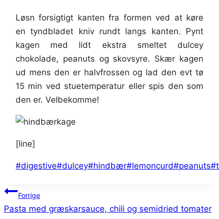
Løsn forsigtigt kanten fra formen ved at køre
en tyndbladet kniv rundt langs kanten. Pynt
kagen med lidt ekstra smeltet dulcey
chokolade, peanuts og skovsyre. Skær kagen
ud mens den er halvfrossen og lad den evt tø
15 min ved stuetemperatur eller spis den som
den er. Velbekomme!
[line]
Indlæg-
#
digestive
#
dulcey
#
hindbær
#
lemoncurd
#
peanuts
#
tags:
Indlægsnavigation
Forrige
Pasta med græskarsauce, chili og semidried tomater