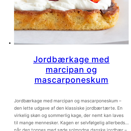
Jordbærkage med
marcipan og
mascarponeskum
Jordbærkage med marcipan og mascarponeskum –
den lette udgave af den klassiske jordbærtærte. En
virkelig skøn og sommerlig kage, der nemt kan laves
til mange mennesker. Kagen er selvfølgelig allerbedst
når den toppes med søde solmodne danske jordbær –