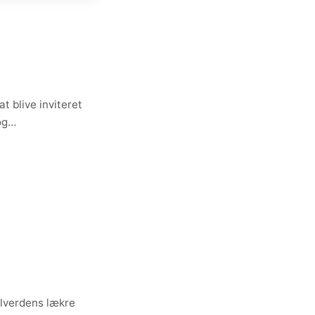
t blive inviteret
 og…
alverdens lækre