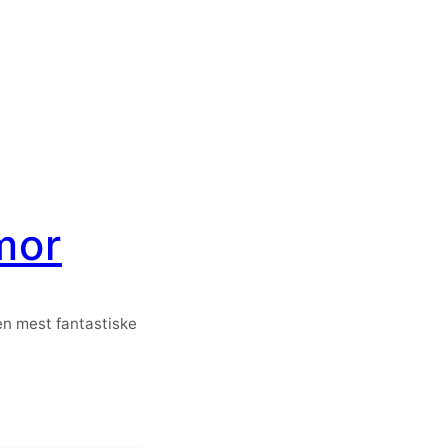
mor
den mest fantastiske