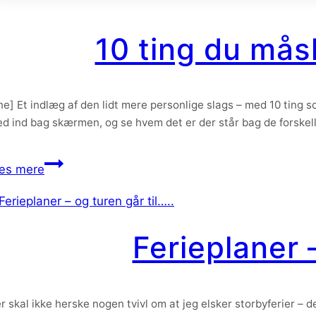
har
lært
10 ting du mås
de
første
3
ine] Et indlæg af den lidt mere personlige slags – med 10 ting s
uger
d ind bag skærmen, og se hvem det er der står bag de forskelli
som
mor
10
æs mere
ting
du
måske
Ferieplaner –
ikke
vidste
om
mig
r skal ikke herske nogen tvivl om at jeg elsker storbyferier –