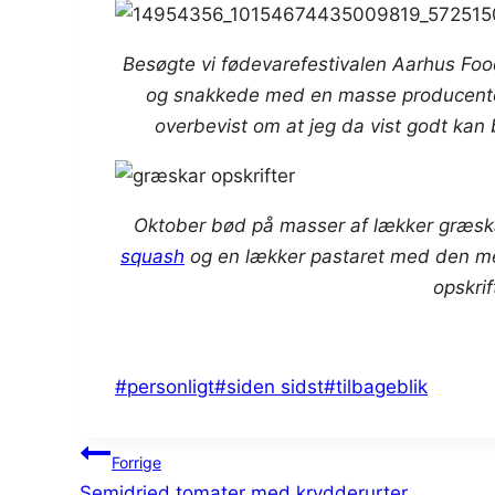
Besøgte vi fødevarefestivalen Aarhus Food
og snakkede med en masse producenter
overbevist om at jeg da vist godt kan
Oktober bød på masser af lækker græsk
squash
og en lækker pastaret med den me
opskrif
Indlæg-
#
personligt
#
siden sidst
#
tilbageblik
tags:
Indlægsnavigation
Forrige
Semidried tomater med krydderurter