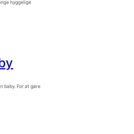
mange hyggelige
aby
en baby. For at gøre