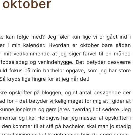
 oktober
 kan følge med? Jeg føler kun lige vi er gået ind i
er i min kalender. Hvordan er oktober bare sådan
or mit vedkommende at jeg siger farvel til en måned
fødselsdag og venindehygge. Det betyder desværre
ld fokus på min bachelor opgave, som jeg har store
Så kryds lige fingre for at jeg når det!
e opskrifter på bloggen, og et antal besøgende der
ad for – det betyder virkelig meget for mig at i gider at
kunne inspirere og gøre jeres hverdag lidt sødere. Jeg
ntar og like! Heldigvis har jeg masser af opskrifter i
 den kommer til at stå på bachelor, skal man jo stadig
t madlavning og lidt kagebagning hvis du spørger mig.