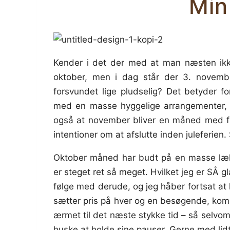
Min
Kender i det der med at man næsten ikke
oktober, men i dag står der 3. novemb
forsvundet lige pludselig? Det betyder f
med en masse hyggelige arrangementer, 
også at november bliver en måned med fu
intentioner om at afslutte inden juleferien. 
Oktober måned har budt på en masse lækr
er steget ret så meget. Hvilket jeg er SÅ gl
følge med derude, og jeg håber fortsat at 
sætter pris på hver og en besøgende, komme
ærmet til det næste stykke tid – så selvom
huske at holde sine pauser. Gerne med lid