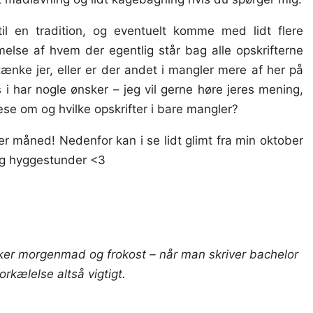
til en tradition, og eventuelt komme med lidt flere
else af hvem der egentlig står bag alle opskrifterne
tænke jer, eller er der andet i mangler mere af her på
i har nogle ønsker – jeg vil gerne høre jeres mening,
e om og hvilke opskrifter i bare mangler?
ber måned! Nedenfor kan i se lidt glimt fra min oktober
og hyggestunder <3
ker morgenmad og frokost – når man skriver bachelor
forkælelse altså vigtigt.