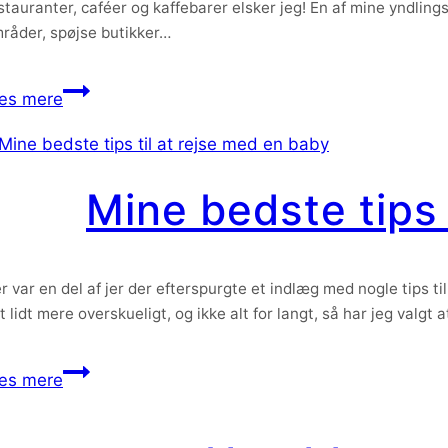
stauranter, caféer og kaffebarer elsker jeg! En af mine yndling
råder, spøjse butikker…
Ferieplaner
æs mere
–
og
turen
Mine bedste tips 
går
til…..
r var en del af jer der efterspurgte et indlæg med nogle tips t
t lidt mere overskueligt, og ikke alt for langt, så har jeg valgt 
Mine
æs mere
bedste
tips