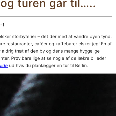
og turen går til…..
elsker storbyferier – det der med at vandre byen tynd,
e restauranter, caféer og kaffebarer elsker jeg! En af
ver aldrig træt af den by og dens mange hyggelige
ter. Prøv bare lige at se nogle af de lækre billeder
uide
ud hvis du planlægger en tur til Berlin.