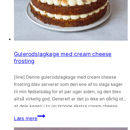
Gulerodslagkage med cream cheese
frosting
[line] Denne gulerodslagkage med cream cheese
frosting blev serveret som den ene af to slags kager
til min fødselsdag for et par uger siden, og den blev
altså virkelig god. Generelt er det jo ikke en dårlig idé
at dele kagen i to og proppe ekstra cream cheese
frosting imellem. Ekstra snask er ekstra godt,…
Gulerodslagkage
Læs mere
med