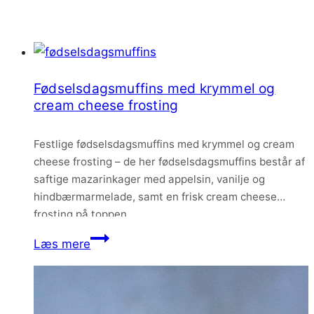
Fødselsdagsmuffins med krymmel og
cream cheese frosting
Festlige fødselsdagsmuffins med krymmel og cream
cheese frosting – de her fødselsdagsmuffins består af
saftige mazarinkager med appelsin, vanilje og
hindbærmarmelade, samt en frisk cream cheese
frosting på toppen.
Fødselsdagsmuffins
Læs mere
med
krymmel
og