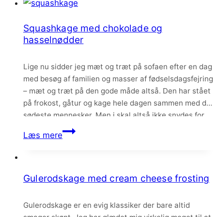
cream
cheese
Squashkage med chokolade og
frosting
hasselnødder
Lige nu sidder jeg mæt og træt på sofaen efter en dag
med besøg af familien og masser af fødselsdagsfejring
– mæt og træt på den gode måde altså. Den har stået
på frokost, gåtur og kage hele dagen sammen med de
sødeste mennesker. Men i skal altså ikke snydes for
en søndagsopskrift omend den…
Squashkage
Læs mere
med
chokolade
og
Gulerodskage med cream cheese frosting
hasselnødder
Gulerodskage er en evig klassiker der bare altid