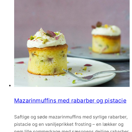
cream
cheese
frosting
Mazarinmuffins med rabarber og pistacie
Saftige og søde mazarinmuffins med syrlige rabarber,
pistacie og en vaniljeprikket frosting – en lækker og
nem lille sommerkage med sæsonens dejlige rabarber.