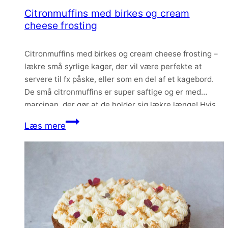
Citronmuffins med birkes og cream
cheese frosting
Citronmuffins med birkes og cream cheese frosting –
lækre små syrlige kager, der vil være perfekte at
servere til fx påske, eller som en del af et kagebord.
De små citronmuffins er super saftige og er med
marcipan, der gør at de holder sig lækre længe! Hvis
du er vild med fx citronmåne eller citrontærte,…
Citronmuffins
Læs mere
med
birkes
og
cream
cheese
frosting