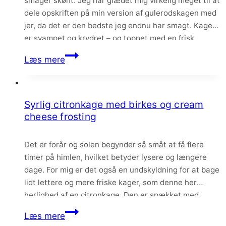
smager skønt. Jeg har glædet mig virkelig meget til at
dele opskriften på min version af gulerodskagen med
jer, da det er den bedste jeg endnu har smagt. Kagen
er svampet og krydret – og toppet med en frisk
ostecreme med hvid chokolade.
Gulerodskage
Læs mere
med
cream
cheese
Syrlig citronkage med birkes og cream
frosting
cheese frosting
Det er forår og solen begynder så småt at få flere
timer på himlen, hvilket betyder lysere og længere
dage. For mig er det også en undskyldning for at bage
lidt lettere og mere friske kager, som denne her
herlighed af en citronkage. Den er spækket med
citrus, knasende birkes og så får den følgesvend…
Syrlig
Læs mere
citronkage