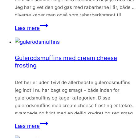
Jeg har givet den god gas med rabarberne i år, både i
diverse kager men også som rabarberkompot til
morgenmaden. Jeg elsker de syrlige stængler, der
Mazarinmuffins
Læs mere
virkelig er indbegrebet og smagen af…
med
rabarber
og
Gulerodsmuffins med cream cheese
pistacie
frosting
Det her er uden tvivl de allerbedste gulerodsmuffins
jeg indtil nu har bagt og smagt – både inden for
gulerodsmuffins og kage-kategorien. Disse
gulerodsmuffins med cream cheese frosting er lækre
svampede og fyldt med en dejlig krydret og sød smag.
At de så lige bliver toppet med en luftig og syrlig
Gulerodsmuffins
Læs mere
cream cheese frosting gør…
med