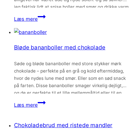
jeg faktisk lidt at spise boller med smør og drikke varm
kakao….
Bløde
Læs mere
chokoladeboller
Bløde bananboller med chokolade
Søde og bløde bananboller med store stykker mørk
chokolade – perfekte på en grå og kold eftermiddag,
hvor de nydes lune med smør. Eller som en sød snack
på farten. Disse bananboller smager virkelig dejligt,
og de er perfekte til et lille mellemmåltid eller til en
kold vinterdag hvor den står på intet andet end…
Bløde
Læs mere
bananboller
med
Chokoladebrud med ristede mandler
chokolade