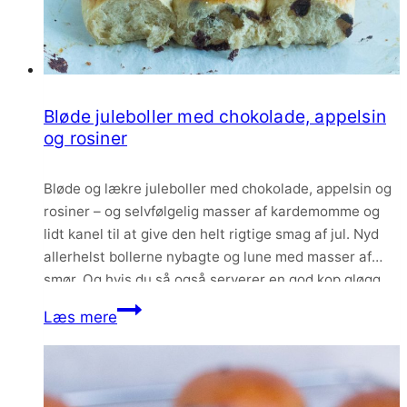
Bløde juleboller med chokolade, appelsin
og rosiner
Bløde og lækre juleboller med chokolade, appelsin og
rosiner – og selvfølgelig masser af kardemomme og
lidt kanel til at give den helt rigtige smag af jul. Nyd
allerhelst bollerne nybagte og lune med masser af
smør. Og hvis du så også serverer en god kop gløgg
ved siden af, så er der altså dømt…
Bløde
Læs mere
juleboller
med
chokolade,