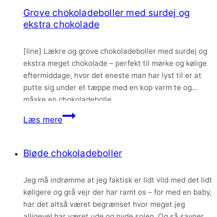
Grove chokoladeboller med surdej og
ekstra chokolade
[line] Lækre og grove chokoladeboller med surdej og
ekstra meget chokolade – perfekt til mørke og kølige
eftermiddage, hvor det eneste man har lyst til er at
putte sig under et tæppe med en kop varm te og
måske en chokoladebolle.
Grove
Læs mere
chokoladeboller
med
Bløde chokoladeboller
surdej
og
Jeg må indrømme at jeg faktisk er lidt vild med det lidt
ekstra
køligere og grå vejr der har ramt os – for med en baby,
chokolade
har det altså været begrænset hvor meget jeg
alligevel har været ude og nyde solen. Og så savner