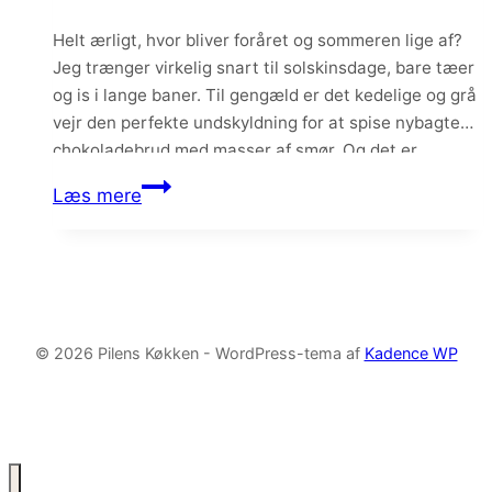
Helt ærligt, hvor bliver foråret og sommeren lige af?
Jeg trænger virkelig snart til solskinsdage, bare tæer
og is i lange baner. Til gengæld er det kedelige og grå
vejr den perfekte undskyldning for at spise nybagte
chokoladebrud med masser af smør. Og det er
bestemt heller ikke dårligt. Duften af nybagte boller er
Chokoladebrud
Læs mere
noget…
med
ristede
mandler
© 2026 Pilens Køkken - WordPress-tema af
Kadence WP