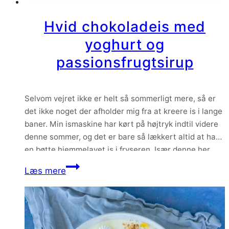
chokolade
og
Hvid chokoladeis med
havsalt
yoghurt og
passionsfrugtsirup
Selvom vejret ikke er helt så sommerligt mere, så er
det ikke noget der afholder mig fra at kreere is i lange
baner. Min ismaskine har kørt på højtryk indtil videre
denne sommer, og det er bare så lækkert altid at have
en bøtte hjemmelavet is i fryseren. Især denne her
hvide chokoladeis med yoghurt…
Hvid
Læs mere
chokoladeis
med
yoghurt
og