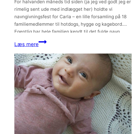
For halvanden måneds tid siden (ja jeg ved godt jeg er
rimelig sent ude med indlægget her) holdte vi
navngivningsfest for Carla – en lille forsamling på 18
familiemedlemmer til hotdogs, hygge og kagebord.
Egentlig har hele familien kendt til det fulde navn
længe, men vi synes alligevel at vi ville fejre det med
Navngivningsfest
Læs mere
en…
for
Carla