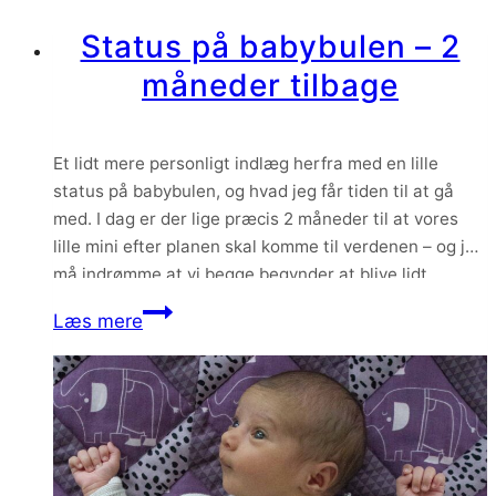
2016
Status på babybulen – 2
måneder tilbage
Et lidt mere personligt indlæg herfra med en lille
status på babybulen, og hvad jeg får tiden til at gå
med. I dag er der lige præcis 2 måneder til at vores
lille mini efter planen skal komme til verdenen – og jeg
må indrømme at vi begge begynder at blive lidt
utålmodige herhjemme. Udelukkende…
Status
Læs mere
på
babybulen
–
2
måneder