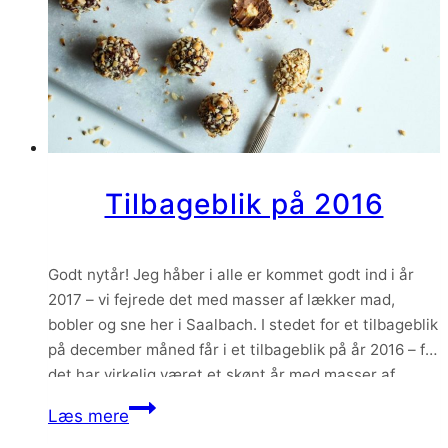
født
Tilbageblik på 2016
Godt nytår! Jeg håber i alle er kommet godt ind i år
2017 – vi fejrede det med masser af lækker mad,
bobler og sne her i Saalbach. I stedet for et tilbageblik
på december måned får i et tilbageblik på år 2016 – for
det har virkelig været et skønt år med masser af…
Tilbageblik
Læs mere
på