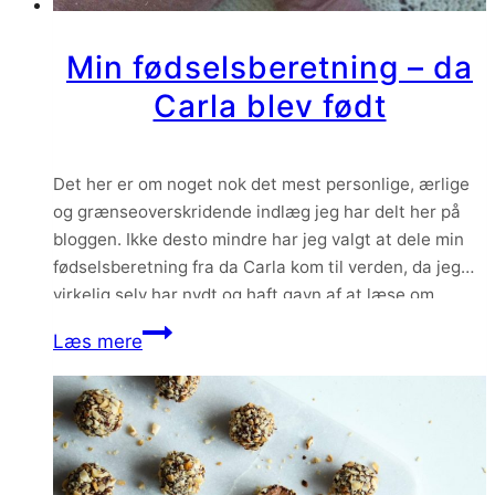
Min fødselsberetning – da
Carla blev født
Det her er om noget nok det mest personlige, ærlige
og grænseoverskridende indlæg jeg har delt her på
bloggen. Ikke desto mindre har jeg valgt at dele min
fødselsberetning fra da Carla kom til verden, da jeg
virkelig selv har nydt og haft gavn af at læse om
andres fødsler. Det har på en måde…
Min
Læs mere
fødselsberetning
–
da
Carla
blev