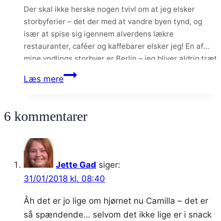
Der skal ikke herske nogen tvivl om at jeg elsker
som
storbyferier – det der med at vandre byen tynd, og
mor
især at spise sig igennem alverdens lækre
restauranter, caféer og kaffebarer elsker jeg! En af
mine yndlings storbyer er Berlin – jeg bliver aldrig træt
af den by og dens mange hyggelige områder, spøjse
Ferieplaner
Læs mere
butikker…
–
og
6 kommentarer
turen
går
til…..
Jette Gad
siger:
31/01/2018 kl. 08:40
Åh det er jo lige om hjørnet nu Camilla – det er
så spændende… selvom det ikke lige er i snack