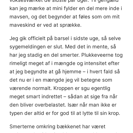
voksesværket de sidste par uger. Til gengæld
kan jeg mærke at mini fylder en del mere inde i
mavsen, og det begynder at føles som om mit
maveskind er ved at sprække.
Jeg gik officielt på barsel i sidste uge, så selve
sygemeldingen er slut. Med det in mente, så
har jeg stadig en del smerter. Plukkeveerne tog
rimeligt meget af i mængde og intensitet efter
at jeg begyndte at gå hjemme – i hvert fald så
det nu er i en mængde jeg vil betegne som
værende normalt. Kroppen er sgu egentlig
meget smart indrettet – sådan at sige fra når
den bliver overbelastet. Især når man ikke er
typen der altid er for god til at lytte til sin krop.
Smerterne omkring bækkenet har været