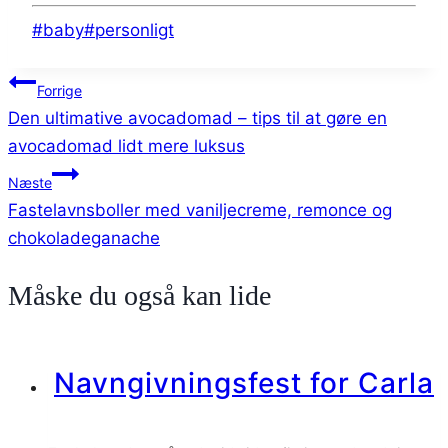
Indlæg-
#
baby
#
personligt
tags:
Indlægsnavigation
Forrige
Den ultimative avocadomad – tips til at gøre en
avocadomad lidt mere luksus
Næste
Fastelavnsboller med vaniljecreme, remonce og
chokoladeganache
Måske du også kan lide
Navngivningsfest for Carla