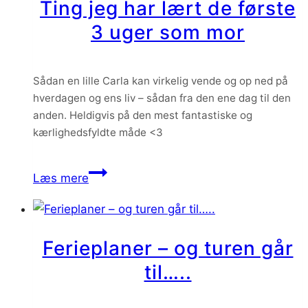
Ting jeg har lært de første
3 uger som mor
Sådan en lille Carla kan virkelig vende og op ned på
hverdagen og ens liv – sådan fra den ene dag til den
anden. Heldigvis på den mest fantastiske og
kærlighedsfyldte måde <3
Ting
Læs mere
jeg
har
lært
Ferieplaner – og turen går
de
til…..
første
3
uger