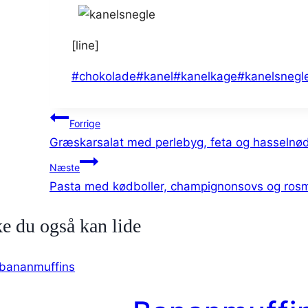
[line]
Indlæg-
#
chokolade
#
kanel
#
kanelkage
#
kanelsnegl
tags:
Indlægsnavigation
Forrige
Græskarsalat med perlebyg, feta og hasselnø
Næste
Pasta med kødboller, champignonsovs og ros
e du også kan lide