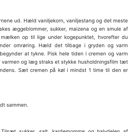
rnene ud. Hæld vaniljekorn, vaniljestang og det meste
piskes æggeblommer, sukker, maizena og en smule af
mælken op til lige under kogepunktet, hvorefter du
er omrøring. Hæld det tilbage i gryden og varm
begynder at tykne. Pisk hele tiden i cremen og varm
f varmen og læg straks et stykke husholdningsfilm tæt
ndens. Sæt cremen på køl i mindst 1 time til den er
godt sammen.
Tilsæt sukker, salt, kardemomme og halvdelen af