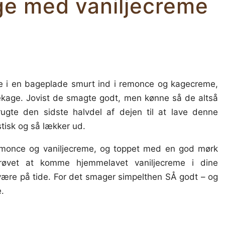
e med vaniljecreme
ede i en bageplade smurt ind i remonce og kagecreme,
ekage. Jovist de smagte godt, men kønne så de altså
rugte den sidste halvdel af dejen til at lave denne
isk og så lækker ud.
emonce og vaniljecreme, og toppet med en god mørk
røvet at komme hjemmelavet vaniljecreme i dine
 være på tide. For det smager simpelthen SÅ godt – og
e.