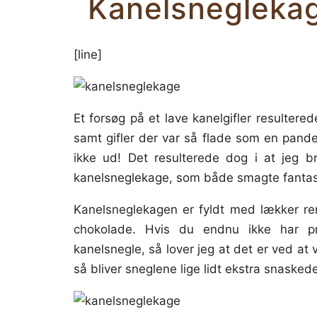
Kanelsneglekag
[line]
Et forsøg på et lave kanelgifler resulter
samt gifler der var så flade som en pand
ikke ud! Det resulterede dog i at jeg b
kanelsneglekage, som både smagte fantast
Kanelsneglekagen er fyldt med lækker r
chokolade. Hvis du endnu ikke har p
kanelsnegle, så lover jeg at det er ved at
så bliver sneglene lige lidt ekstra snasked