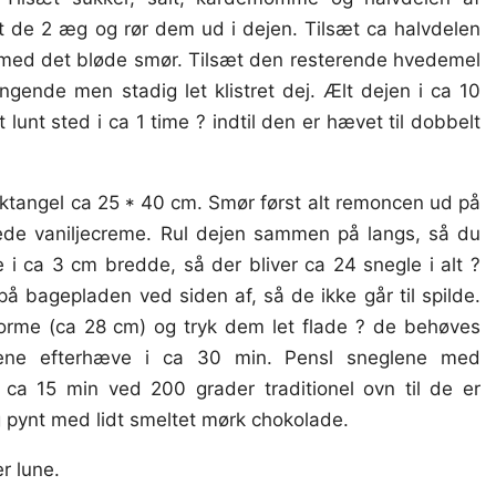
 de 2 æg og rør dem ud i dejen. Tilsæt ca halvdelen
ed det bløde smør. Tilsæt den resterende hvedemel
ngende men stadig let klistret dej. Ælt dejen i ca 10
 lunt sted i ca 1 time ? indtil den er hævet til dobbelt
t rektangel ca 25 * 40 cm. Smør først alt remoncen ud på
kede vaniljecreme. Rul dejen sammen på langs, så du
 i ca 3 cm bredde, så der bliver ca 24 snegle i alt ?
 bagepladen ved siden af, så de ikke går til spilde.
gforme (ca 28 cm) og tryk dem let flade ? de behøves
lene efterhæve i ca 30 min. Pensl sneglene med
a 15 min ved 200 grader traditionel ovn til de er
g pynt med lidt smeltet mørk chokolade.
r lune.