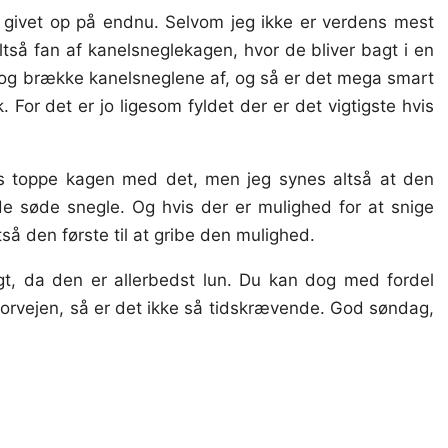
t givet op på endnu. Selvom jeg ikke er verdens mest
tså fan af kanelsneglekagen, hvor de bliver bagt i en
e og brække kanelsneglene af, og så er det mega smart
. For det er jo ligesom fyldet der er det vigtigste hvis
ns toppe kagen med det, men jeg synes altså at den
de søde snegle. Og hvis der er mulighed for at snige
tså den første til at gribe den mulighed.
gt, da den er allerbedst lun. Du kan dog med fordel
forvejen, så er det ikke så tidskrævende. God søndag,