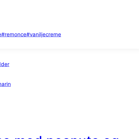
e
#
remonce
#
vaniljecreme
dder
marin