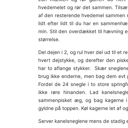
hvedemelet og rør det sammen. Tilsæt
af den resterende hvedemel sammen m
lidt efter lidt til du har en sammenhæ
min. Stil den overdækket til hævning et
størrelse.
Del dejen i 2, og rul hver del ud til e
hvert dejstykke, og derefter den pis
har to aflange stykker. Skær sneglene
brug ikke enderne, men bag dem evt på
Fordel de 24 snegle i to store sprin
ikke røre hinanden. Lad kanelsneg
sammenpisket æg, og bag kagerne i c
gyldne på toppen. Køl kagerne let af o
Server kanelsneglene mens de stadig e