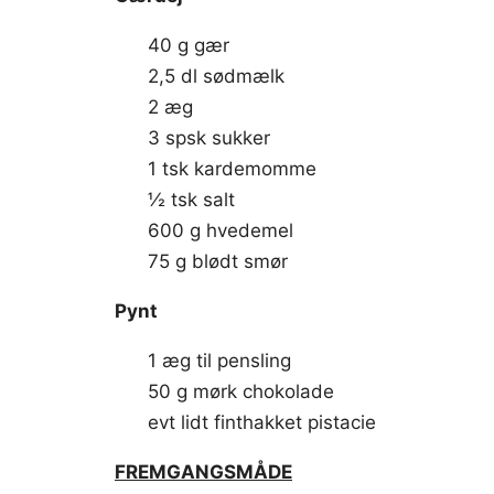
40 g gær
2,5 dl sødmælk
2 æg
3 spsk sukker
1 tsk kardemomme
½ tsk salt
600 g hvedemel
75 g blødt smør
Pynt
1 æg til pensling
50 g mørk chokolade
evt lidt finthakket pistacie
FREMGANGSMÅDE