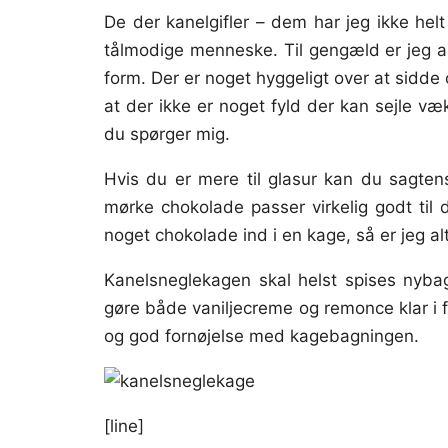
De der kanelgifler – dem har jeg ikke hel
tålmodige menneske. Til gengæld er jeg al
form. Der er noget hyggeligt over at sidd
at der ikke er noget fyld der kan sejle væk
du spørger mig.
Hvis du er mere til glasur kan du sagte
mørke chokolade passer virkelig godt til 
noget chokolade ind i en kage, så er jeg al
Kanelsneglekagen skal helst spises nyba
gøre både vaniljecreme og remonce klar i 
og god fornøjelse med kagebagningen.
[line]