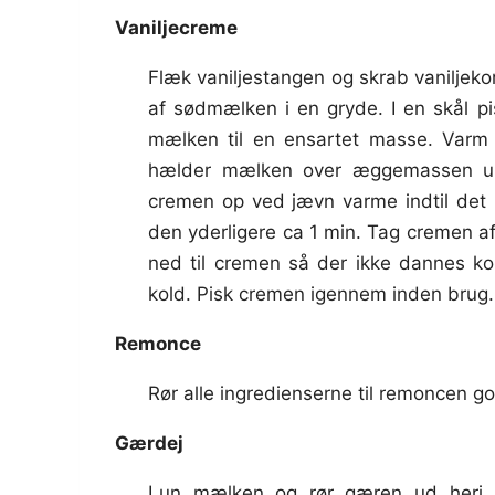
Vaniljecreme
Flæk vaniljestangen og skrab vaniljeko
af sødmælken i en gryde. I en skål 
mælken til en ensartet masse. Varm 
hælder mælken over æggemassen und
cremen op ved jævn varme indtil det 
den yderligere ca 1 min. Tag cremen a
ned til cremen så der ikke dannes ko
kold. Pisk cremen igennem inden brug.
Remonce
Rør alle ingredienserne til remoncen 
Gærdej
Lun mælken og rør gæren ud heri. 