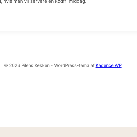
 hvis man vil servere en kødfri middag.
© 2026 Pilens Køkken - WordPress-tema af
Kadence WP