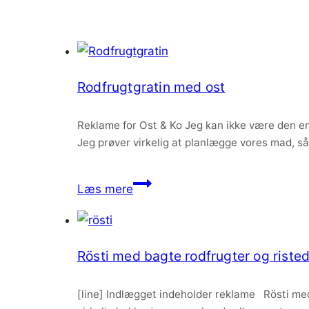
Rodfrugtgratin med ost
Reklame for Ost & Ko Jeg kan ikke være den ene
Jeg prøver virkelig at planlægge vores mad, så 
Rodfrugtgratin
Læs mere
med
ost
Rösti med bagte rodfrugter og riste
[line] Indlægget indeholder reklame Rösti med