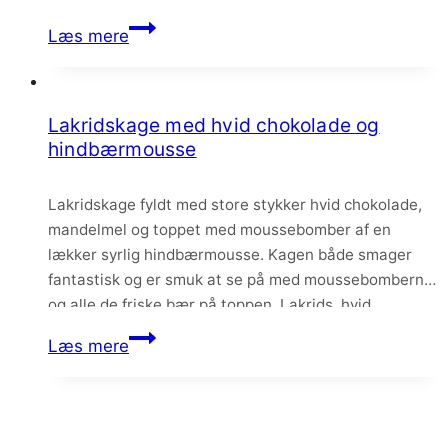
fløjlsblød mælkechokolademousse. Jeg kan ikke få
Chokolademoussekage
Læs mere
nok. Tre af mine yndlingsingredienser forenet i…
med
hasselnødder
og
Lakridskage med hvid chokolade og
hindbærsurprise
hindbærmousse
Lakridskage fyldt med store stykker hvid chokolade,
mandelmel og toppet med moussebomber af en
lækker syrlig hindbærmousse. Kagen både smager
fantastisk og er smuk at se på med moussebomberne
og alle de friske bær på toppen. Lakrids, hvid
chokolade og hindbær er altid en sikker vinder, og en
Lakridskage
Læs mere
kombination jeg aldrig bliver træt af.
med
hvid
chokolade