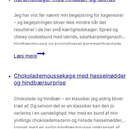
og
chokolade
Jeg har vist før nævnt min begejstring for kagerester
– og begejstringen bliver ikke mindre når det
resulterer i de her små kærlighedskager. Sprød og
chewy cookiebund med lakrids, salatkaramelganache,
hindbærmousse og krystalliseret karamelchokolade.
Festlige og ualmindelig lækre. Jeg havde nogle
Karamelkager
Læs mere
moussebomber stående i fryseren, lidt cookiedej i
med
køleskabet og lidt krystalliseret chokolade i skabet….
hindbær
Chokolademoussekage med hasselnødder
og
og hindbærsurprise
lakrids
Chokolade og hindbær – en klassiker jeg aldrig bliver
træt af. Og selvom det er en klassiker kan den jo
varieres i en uendelighed. Her med en bund af min
yndlings chokolademazarin og ristede hasselnødder,
toppet med en syrlig hindbærmousse omkranset af