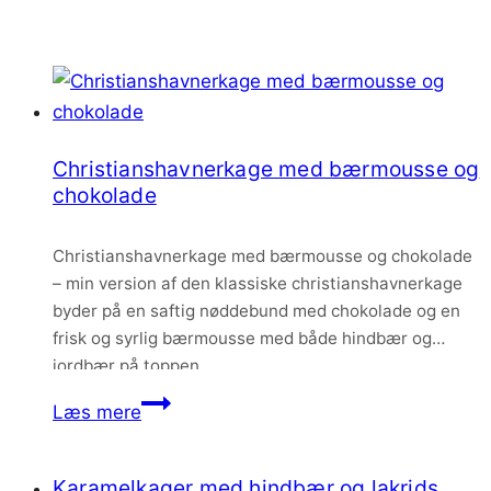
Christianshavnerkage med bærmousse og
chokolade
Christianshavnerkage med bærmousse og chokolade
– min version af den klassiske christianshavnerkage
byder på en saftig nøddebund med chokolade og en
frisk og syrlig bærmousse med både hindbær og
jordbær på toppen.
Christianshavnerkage
Læs mere
med
bærmousse
Karamelkager med hindbær og lakrids