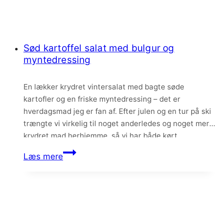
Sød kartoffel salat med bulgur og
myntedressing
En lækker krydret vintersalat med bagte søde
kartofler og en friske myntedressing – det er
hverdagsmad jeg er fan af. Efter julen og en tur på ski
trængte vi virkelig til noget anderledes og noget mere
krydret mad herhjemme, så vi har både kørt
thaisuppe, wok, mexicansk og sidste men ikke mindst
Sød
Læs mere
denne krydrede og…
kartoffel
salat
med
bulgur