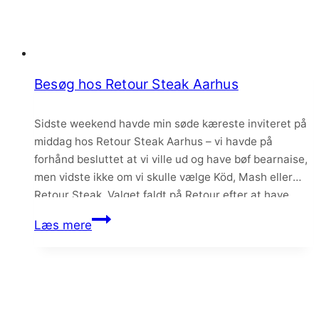
Besøg hos Retour Steak Aarhus
Sidste weekend havde min søde kæreste inviteret på
middag hos Retour Steak Aarhus – vi havde på
forhånd besluttet at vi ville ud og have bøf bearnaise,
men vidste ikke om vi skulle vælge Köd, Mash eller
Retour Steak. Valget faldt på Retour efter at have
tjekket menuen flere gange, og da de også praler…
Besøg
Læs mere
hos
Retour
Steak
Aarhus