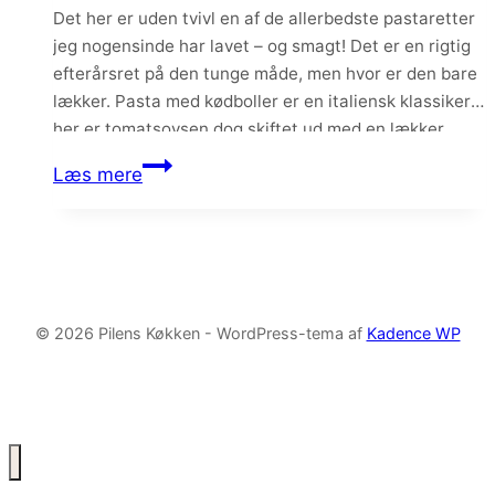
rosmarin
Det her er uden tvivl en af de allerbedste pastaretter
jeg nogensinde har lavet – og smagt! Det er en rigtig
efterårsret på den tunge måde, men hvor er den bare
lækker. Pasta med kødboller er en italiensk klassiker –
her er tomatsovsen dog skiftet ud med en lækker
champignonsovs, spinat og de saftigste krydrede…
Pasta
Læs mere
med
kødboller,
champignonsovs
og
rosmarin
© 2026 Pilens Køkken - WordPress-tema af
Kadence WP