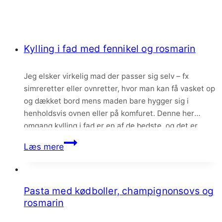
Kylling i fad med fennikel og rosmarin
Jeg elsker virkelig mad der passer sig selv – fx
simreretter eller ovnretter, hvor man kan få vasket op
og dækket bord mens maden bare hygger sig i
henholdsvis ovnen eller på komfuret. Denne her
omgang kylling i fad er en af de bedste, og det er
virkelig comfortfood der både kan nydes til hverdag…
Kylling
Læs mere
i
fad
med
Pasta med kødboller, champignonsovs og
fennikel
rosmarin
og