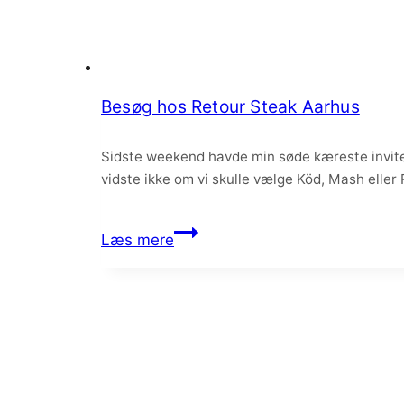
Besøg hos Retour Steak Aarhus
Sidste weekend havde min søde kæreste inviter
vidste ikke om vi skulle vælge Köd, Mash eller
Besøg
Læs mere
hos
Retour
Steak
Aarhus