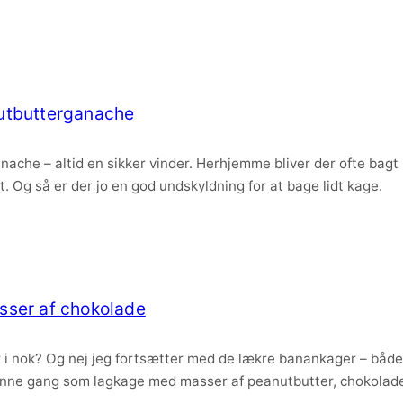
utbutterganache
he – altid en sikker vinder. Herhjemme bliver der ofte bagt b
 Og så er der jo en god undskyldning for at bage lidt kage.
ser af chokolade
i nok? Og nej jeg fortsætter med de lækre banankager – både 
 Denne gang som lagkage med masser af peanutbutter, chokolad