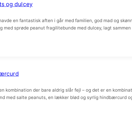
ts og dulcey
 havde en fantastisk aften i går med familien, god mad og skønne
g med sprøde peanut fragilitebunde med dulcey, lagt sammen m
bærcurd
er en kombination der bare aldrig slår fejl – og det er en komb
bund med salte peanuts, en lækker blød og syrlig hindbærcur