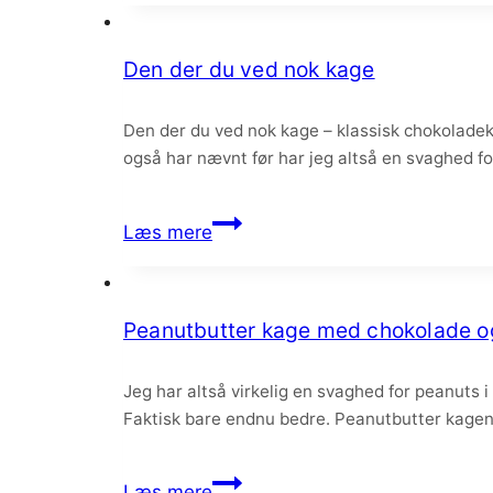
med
peanuts
Den der du ved nok kage
og
hindbærcurd
Den der du ved nok kage – klassisk chokolade
også har nævnt før har jeg altså en svaghed f
Den
Læs mere
der
du
ved
Peanutbutter kage med chokolade o
nok
kage
Jeg har altså virkelig en svaghed for peanuts i
Faktisk bare endnu bedre. Peanutbutter kagen 
Peanutbutter
Læs mere