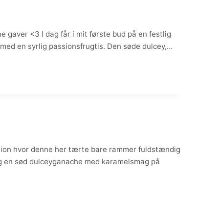
 gaver <3 I dag får i mit første bud på en festlig
ed en syrlig passionsfrugtis. Den søde dulcey,…
ination hvor denne her tærte bare rammer fuldstændig
d og en sød dulceyganache med karamelsmag på