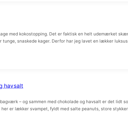
kage med kokostopping. Det er faktisk en helt udemærket skær
or tunge, snaskede kager. Derfor har jeg lavet en lækker luks
g havsalt
 bagværk – og sammen med chokolade og havsalt er det lidt som 
her er lækker svampet, fyldt med salte peanuts, store stykke