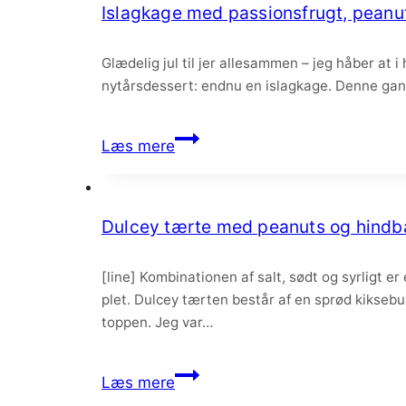
Islagkage med passionsfrugt, peanu
Glædelig jul til jer allesammen – jeg håber at i
nytårsdessert: endnu en islagkage. Denne gan
Islagkage
Læs mere
med
passionsfrugt,
peanuts
Dulcey tærte med peanuts og hind
og
dulcey
[line] Kombinationen af salt, sødt og syrligt 
plet. Dulcey tærten består af en sprød kikse
toppen. Jeg var…
Dulcey
Læs mere
tærte