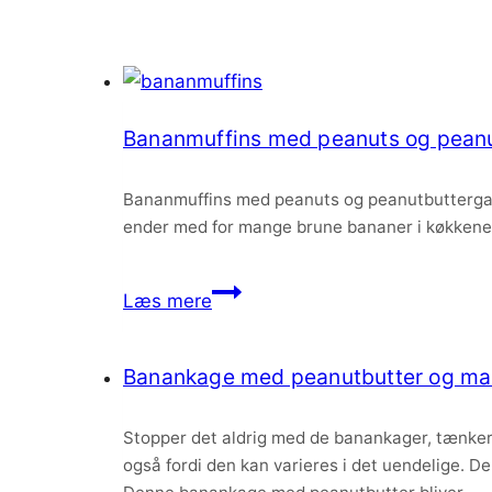
Bananmuffins med peanuts og pean
Bananmuffins med peanuts og peanutbutterganac
ender med for mange brune bananer i køkkenet.
Bananmuffins
Læs mere
med
peanuts
Banankage med peanutbutter og mas
og
peanutbutterganache
Stopper det aldrig med de banankager, tænker 
også fordi den kan varieres i det uendelige.